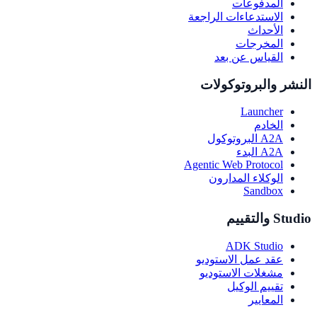
المدفوعات
الاستدعاءات الراجعة
الأحداث
المخرجات
القياس عن بعد
النشر والبروتوكولات
Launcher
الخادم
A2A البروتوكول
A2A البدء
Agentic Web Protocol
الوكلاء المدارون
Sandbox
Studio والتقييم
ADK Studio
عقد عمل الاستوديو
مشغلات الاستوديو
تقييم الوكيل
المعايير