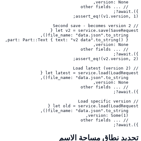
}).await?;
تحديد نطاق مساحة الاسم