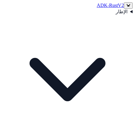
ADK-Rust
V2
🦀
الإطار