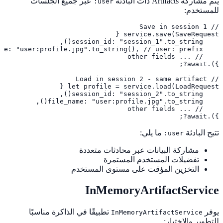
يتم مشاركة Artifacts ذات البادئة
عبر جميع الجلسات
user:
للمستخدم:
}).await?;
تتيح البادئة
ما يلي:
user:
مشاركة البيانات عبر محادثات متعددة
تفضيلات المستخدم المستمرة
التخزين المؤقت على مستوى المستخدم
InMemoryArtifactService
يوفر
تطبيقًا في الذاكرة مناسبًا
InMemoryArtifactService
للتطوير والاختبار: