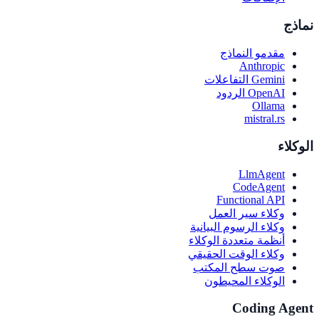
نماذج
مقدمو النماذج
Anthropic
Gemini التفاعلات
OpenAI الردود
Ollama
mistral.rs
الوكلاء
LlmAgent
CodeAgent
Functional API
وكلاء سير العمل
وكلاء الرسوم البيانية
أنظمة متعددة الوكلاء
وكلاء الوقت الحقيقي
صوت سطح المكتب
الوكلاء المحيطون
Coding Agent