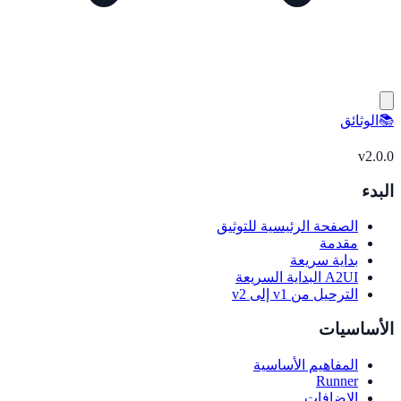
📚
الوثائق
v
2.0.0
البدء
الصفحة الرئيسية للتوثيق
مقدمة
بداية سريعة
A2UI البداية السريعة
الترحيل من v1 إلى v2
الأساسيات
المفاهيم الأساسية
Runner
الإضافات