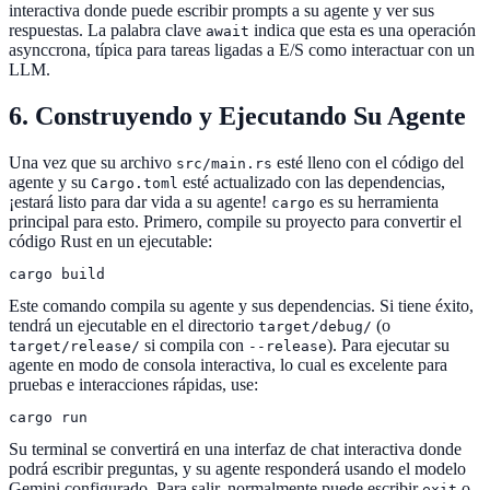
interactiva donde puede escribir prompts a su agente y ver sus
respuestas. La palabra clave
indica que esta es una operación
await
asynccrona, típica para tareas ligadas a E/S como interactuar con un
LLM.
6. Construyendo y Ejecutando Su Agente
Una vez que su archivo
esté lleno con el código del
src/main.rs
agente y su
esté actualizado con las dependencias,
Cargo.toml
¡estará listo para dar vida a su agente!
es su herramienta
cargo
principal para esto. Primero, compile su proyecto para convertir el
código Rust en un ejecutable:
cargo build
Este comando compila su agente y sus dependencias. Si tiene éxito,
tendrá un ejecutable en el directorio
(o
target/debug/
si compila con
). Para ejecutar su
target/release/
--release
agente en modo de consola interactiva, lo cual es excelente para
pruebas e interacciones rápidas, use:
cargo run
Su terminal se convertirá en una interfaz de chat interactiva donde
podrá escribir preguntas, y su agente responderá usando el modelo
Gemini configurado. Para salir, normalmente puede escribir
o
exit