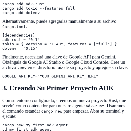
cargo add adk-rust

cargo add tokio --features full

cargo add dotenv
Alternativamente, puede agregarlas manualmente a su archivo
:
Cargo.toml
[dependencies]

adk-rust = "0.1"

tokio = { version = "1.40", features = ["full"] }

dotenv = "0.15"
Finalmente, necesitará una clave de Google API para Gemini.
Obténgala de Google AI Studio o Google Cloud Console. Cree un
archivo
en el directorio raíz de su proyecto y agregue su clave:
.env
GOOGLE_API_KEY="YOUR_GEMINI_API_KEY_HERE"
3. Creando Su Primer Proyecto ADK
Con su entorno configurado, creemos un nuevo proyecto Rust, que
servirá como contenedor para nuestro agente
. Usaremos
adk-rust
el comando estándar
para empezar. Abra su terminal y
cargo new
ejecute:
cargo new my_first_adk_agent

cd my_first_adk_agent