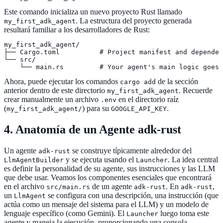
Este comando inicializa un nuevo proyecto Rust llamado
. La estructura del proyecto generada
my_first_adk_agent
resultará familiar a los desarrolladores de Rust:
my_first_adk_agent/

├── Cargo.toml          # Project manifest and dependen
└── src/

    └── main.rs         # Your agent's main logic goes 
Ahora, puede ejecutar los comandos
de la sección
cargo add
anterior dentro de este directorio
. Recuerde
my_first_adk_agent
crear manualmente un archivo
en el directorio raíz
.env
(
) para su
.
my_first_adk_agent/
GOOGLE_API_KEY
4. Anatomía de un Agente adk-rust
Un agente
se construye típicamente alrededor del
adk-rust
y se ejecuta usando el
. La idea central
LlmAgentBuilder
Launcher
es definir la personalidad de su agente, sus instrucciones y las LLM
que debe usar. Veamos los componentes esenciales que encontrará
en el archivo
de un agente
. En
,
src/main.rs
adk-rust
adk-rust
un
se configura con una descripción, una instrucción (que
LlmAgent
actúa como un mensaje del sistema para el LLM) y un modelo de
lenguaje específico (como Gemini). El
luego toma este
Launcher
agente y maneja la ejecución, proporcionando una consola