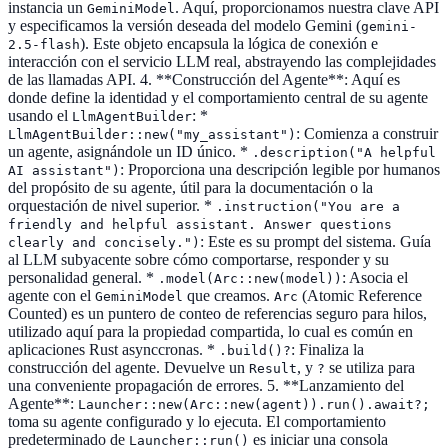
instancia un
. Aquí, proporcionamos nuestra clave API
GeminiModel
y especificamos la versión deseada del modelo Gemini (
gemini-
). Este objeto encapsula la lógica de conexión e
2.5-flash
interacción con el servicio LLM real, abstrayendo las complejidades
de las llamadas API. 4. **Construcción del Agente**: Aquí es
donde define la identidad y el comportamiento central de su agente
usando el
: *
LlmAgentBuilder
: Comienza a construir
LlmAgentBuilder::new("my_assistant")
un agente, asignándole un ID único. *
.description("A helpful
: Proporciona una descripción legible por humanos
AI assistant")
del propósito de su agente, útil para la documentación o la
orquestación de nivel superior. *
.instruction("You are a
friendly and helpful assistant. Answer questions
: Este es su prompt del sistema. Guía
clearly and concisely.")
al LLM subyacente sobre cómo comportarse, responder y su
personalidad general. *
: Asocia el
.model(Arc::new(model))
agente con el
que creamos.
(Atomic Reference
GeminiModel
Arc
Counted) es un puntero de conteo de referencias seguro para hilos,
utilizado aquí para la propiedad compartida, lo cual es común en
aplicaciones Rust asynccronas. *
: Finaliza la
.build()?
construcción del agente. Devuelve un
, y
se utiliza para
Result
?
una conveniente propagación de errores. 5. **Lanzamiento del
Agente**:
Launcher::new(Arc::new(agent)).run().await?;
toma su agente configurado y lo ejecuta. El comportamiento
predeterminado de
es iniciar una consola
Launcher::run()