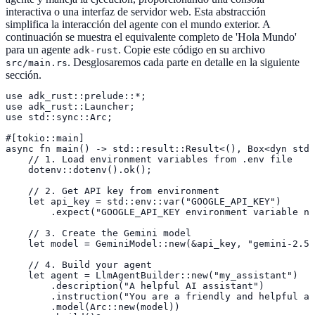
interactiva o una interfaz de servidor web. Esta abstracción
simplifica la interacción del agente con el mundo exterior. A
continuación se muestra el equivalente completo de 'Hola Mundo'
para un agente
. Copie este código en su archivo
adk-rust
. Desglosaremos cada parte en detalle en la siguiente
src/main.rs
sección.
use adk_rust::prelude::*;

use adk_rust::Launcher;

use std::sync::Arc;

#[tokio::main]

async fn main() -> std::result::Result<(), Box<dyn std:
    // 1. Load environment variables from .env file

    dotenv::dotenv().ok();

    // 2. Get API key from environment

    let api_key = std::env::var("GOOGLE_API_KEY")

        .expect("GOOGLE_API_KEY environment variable no
    // 3. Create the Gemini model

    let model = GeminiModel::new(&api_key, "gemini-2.5-
    // 4. Build your agent

    let agent = LlmAgentBuilder::new("my_assistant")

        .description("A helpful AI assistant")

        .instruction("You are a friendly and helpful as
        .model(Arc::new(model))
