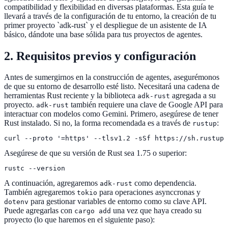
compatibilidad y flexibilidad en diversas plataformas. Esta guía te
llevará a través de la configuración de tu entorno, la creación de tu
primer proyecto `adk-rust` y el despliegue de un asistente de IA
básico, dándote una base sólida para tus proyectos de agentes.
2. Requisitos previos y configuración
Antes de sumergirnos en la construcción de agentes, asegurémonos
de que su entorno de desarrollo esté listo. Necesitará una cadena de
herramientas Rust reciente y la biblioteca
agregada a su
adk-rust
proyecto.
también requiere una clave de Google API para
adk-rust
interactuar con modelos como Gemini. Primero, asegúrese de tener
Rust instalado. Si no, la forma recomendada es a través de
:
rustup
curl --proto '=https' --tlsv1.2 -sSf https://sh.rustup.
Asegúrese de que su versión de Rust sea 1.75 o superior:
rustc --version
A continuación, agregaremos
como dependencia.
adk-rust
También agregaremos
para operaciones asynccronas y
tokio
para gestionar variables de entorno como su clave API.
dotenv
Puede agregarlas con
una vez que haya creado su
cargo add
proyecto (lo que haremos en el siguiente paso):