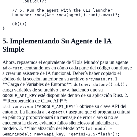
        .build()?;

    // 5. Run the agent with the CLI launcher

    Launcher::new(Arc::new(agent)).run().await?;

    Ok(())

}
5. Implementando Su Agente de IA
Simple
Ahora, repasemos el equivalente de 'Hola Mundo' para un agente
, centrándonos en cómo cada parte del código contribuye
adk-rust
a crear un asistente de IA funcional. Debería haber copiado el
código de la sección anterior en su archivo
. 1.
src/main.rs
**Carga de Variables de Entorno**:
dotenv::dotenv().ok();
carga variables de su archivo
, haciendo que su
.env
esté disponible dentro de su aplicación Rust. 2.
GOOGLE_API_KEY
**Recuperación de Clave API**:
obtiene su clave API del
std::env::var("GOOGLE_API_KEY")
entorno. La llamada a
asegura que el programa entrará
.expect()
en pánico y proporcionará un mensaje de error claro si no se
encuentra la clave, evitando fallos silenciosos al inicializar el
modelo. 3. **Inicialización del Modelo**:
let model =
GeminiModel::new(&api_key, "gemini-2.5-flash")?;