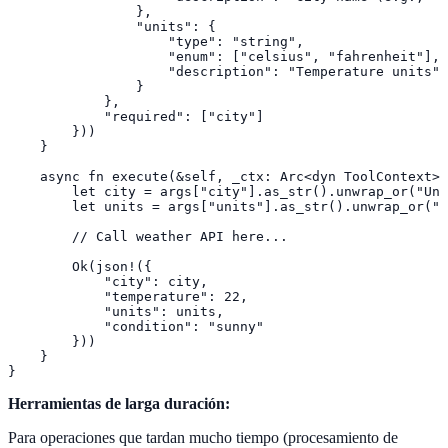
                },

                "units": {

                    "type": "string",

                    "enum": ["celsius", "fahrenheit"],

                    "description": "Temperature units"

                }

            },

            "required": ["city"]

        }))

    }

    async fn execute(&self, _ctx: Arc<dyn ToolContext>,
        let city = args["city"].as_str().unwrap_or("Unk
        let units = args["units"].as_str().unwrap_or("c
        // Call weather API here...

        Ok(json!({

            "city": city,

            "temperature": 22,

            "units": units,

            "condition": "sunny"

        }))

    }

}
Herramientas de larga duración:
Para operaciones que tardan mucho tiempo (procesamiento de