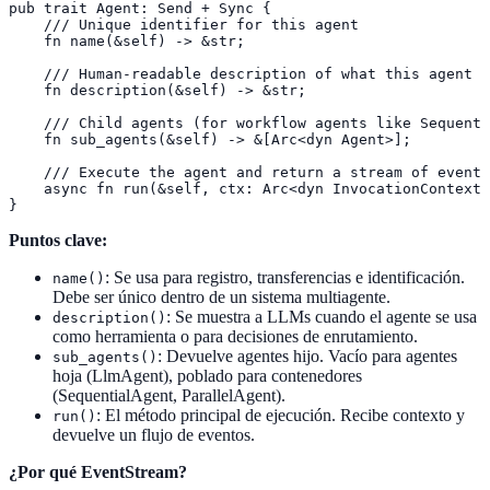
pub trait Agent: Send + Sync {

    /// Unique identifier for this agent

    fn name(&self) -> &str;

    /// Human-readable description of what this agent d
    fn description(&self) -> &str;

    /// Child agents (for workflow agents like Sequenti
    fn sub_agents(&self) -> &[Arc<dyn Agent>];

    /// Execute the agent and return a stream of events

    async fn run(&self, ctx: Arc<dyn InvocationContext>
}
Puntos clave:
: Se usa para registro, transferencias e identificación.
name()
Debe ser único dentro de un sistema multiagente.
: Se muestra a LLMs cuando el agente se usa
description()
como herramienta o para decisiones de enrutamiento.
: Devuelve agentes hijo. Vacío para agentes
sub_agents()
hoja (LlmAgent), poblado para contenedores
(SequentialAgent, ParallelAgent).
: El método principal de ejecución. Recibe contexto y
run()
devuelve un flujo de eventos.
¿Por qué EventStream?