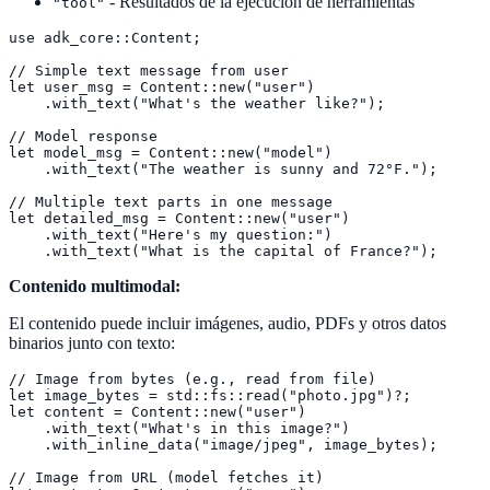
- Resultados de la ejecución de herramientas
"tool"
use adk_core::Content;

// Simple text message from user

let user_msg = Content::new("user")

    .with_text("What's the weather like?");

// Model response

let model_msg = Content::new("model")

    .with_text("The weather is sunny and 72°F.");

// Multiple text parts in one message

let detailed_msg = Content::new("user")

    .with_text("Here's my question:")

    .with_text("What is the capital of France?");
Contenido multimodal:
El contenido puede incluir imágenes, audio, PDFs y otros datos
binarios junto con texto:
// Image from bytes (e.g., read from file)

let image_bytes = std::fs::read("photo.jpg")?;

let content = Content::new("user")

    .with_text("What's in this image?")

    .with_inline_data("image/jpeg", image_bytes);

// Image from URL (model fetches it)
