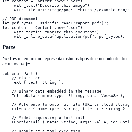
let content = Content::new("user")

    .with_text("Describe this image")

    .with_file_uri("image/png", "https://example.com/ch
// PDF document

let pdf_bytes = std::fs::read("report.pdf")?;

let content = Content::new("user")

    .with_text("Summarize this document")

    .with_inline_data("application/pdf", pdf_bytes);
Parte
es un enum que representa distintos tipos de contenido dentro
Part
de un mensaje:
pub enum Part {

    // Plain text

    Text { text: String },

    // Binary data embedded in the message

    InlineData { mime_type: String, data: Vec<u8> },

    // Reference to external file (URL or cloud storage
    FileData { mime_type: String, file_uri: String },

    // Model requesting a tool call

    FunctionCall { name: String, args: Value, id: Optio
    // Result of a tool execution
