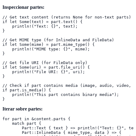
Inspeccionar partes:
// Get text content (returns None for non-text parts)

if let Some(text) = part.text() {

    println!("Text: {}", text);

}

// Get MIME type (for InlineData and FileData)

if let Some(mime) = part.mime_type() {

    println!("MIME type: {}", mime);

}

// Get file URI (for FileData only)

if let Some(uri) = part.file_uri() {

    println!("File URI: {}", uri);

}

// Check if part contains media (image, audio, video, e
if part.is_media() {

    println!("This part contains binary media");

}
Iterar sobre partes:
for part in &content.parts {

    match part {

        Part::Text { text } => println!("Text: {}", tex
        Part::InlineData { mime_type, data } => {
