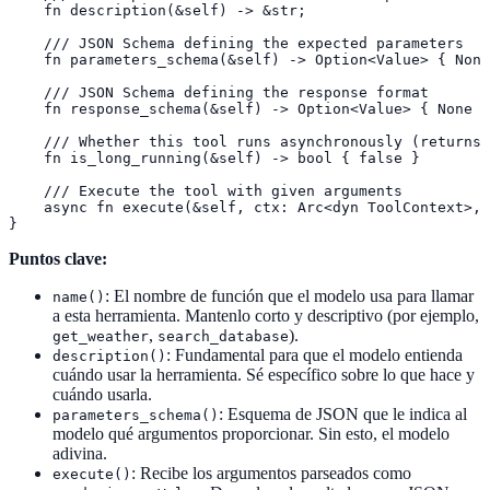
    fn description(&self) -> &str;

    /// JSON Schema defining the expected parameters

    fn parameters_schema(&self) -> Option<Value> { None
    /// JSON Schema defining the response format

    fn response_schema(&self) -> Option<Value> { None }

    /// Whether this tool runs asynchronously (returns 
    fn is_long_running(&self) -> bool { false }

    /// Execute the tool with given arguments

    async fn execute(&self, ctx: Arc<dyn ToolContext>, 
}
Puntos clave:
: El nombre de función que el modelo usa para llamar
name()
a esta herramienta. Mantenlo corto y descriptivo (por ejemplo,
,
).
get_weather
search_database
: Fundamental para que el modelo entienda
description()
cuándo usar la herramienta. Sé específico sobre lo que hace y
cuándo usarla.
: Esquema de JSON que le indica al
parameters_schema()
modelo qué argumentos proporcionar. Sin esto, el modelo
adivina.
: Recibe los argumentos parseados como
execute()