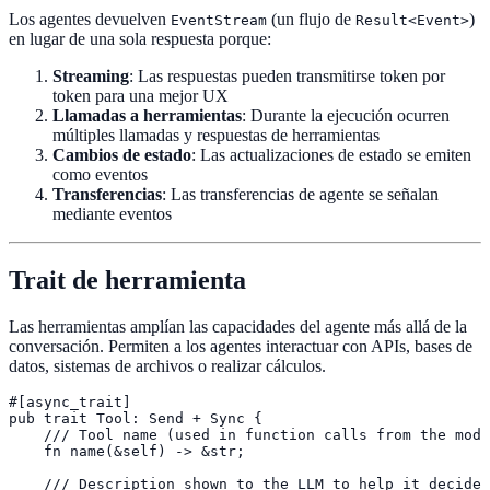
Los agentes devuelven
(un flujo de
)
EventStream
Result<Event>
en lugar de una sola respuesta porque:
Streaming
: Las respuestas pueden transmitirse token por
token para una mejor UX
Llamadas a herramientas
: Durante la ejecución ocurren
múltiples llamadas y respuestas de herramientas
Cambios de estado
: Las actualizaciones de estado se emiten
como eventos
Transferencias
: Las transferencias de agente se señalan
mediante eventos
Trait de herramienta
Las herramientas amplían las capacidades del agente más allá de la
conversación. Permiten a los agentes interactuar con APIs, bases de
datos, sistemas de archivos o realizar cálculos.
#[async_trait]

pub trait Tool: Send + Sync {

    /// Tool name (used in function calls from the mode
    fn name(&self) -> &str;

    /// Description shown to the LLM to help it decide 