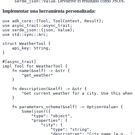
. Devuelve el resultado como JSON.
serde_json::Value
Implementar una herramienta personalizada:
use adk_core::{Tool, ToolContext, Result};

use async_trait::async_trait;

use serde_json::{json, Value};

use std::sync::Arc;

struct WeatherTool {

    api_key: String,

}

#[async_trait]

impl Tool for WeatherTool {

    fn name(&self) -> &str {

        "get_weather"

    }

    fn description(&self) -> &str {

        "Get current weather for a city. Use this when 
    }

    fn parameters_schema(&self) -> Option<Value> {

        Some(json!({

            "type": "object",

            "properties": {

                "city": {

                    "type": "string",

                    "description": "City name (e.g., 'L