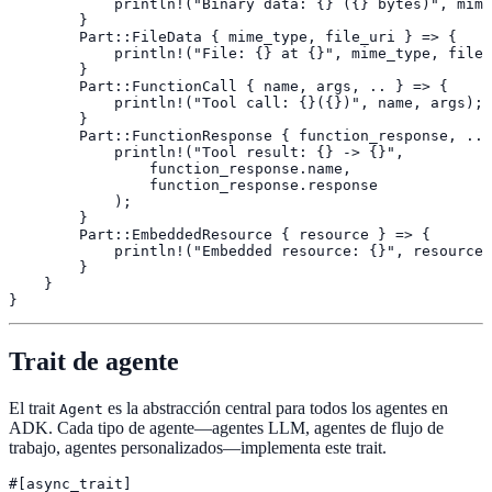
            println!("Binary data: {} ({} bytes)", mime
        }

        Part::FileData { mime_type, file_uri } => {

            println!("File: {} at {}", mime_type, file_
        }

        Part::FunctionCall { name, args, .. } => {

            println!("Tool call: {}({})", name, args);

        }

        Part::FunctionResponse { function_response, .. 
            println!("Tool result: {} -> {}",

                function_response.name,

                function_response.response

            );

        }

        Part::EmbeddedResource { resource } => {

            println!("Embedded resource: {}", resource.
        }

    }

}
Trait de agente
El trait
es la abstracción central para todos los agentes en
Agent
ADK. Cada tipo de agente—agentes LLM, agentes de flujo de
trabajo, agentes personalizados—implementa este trait.
#[async_trait]
