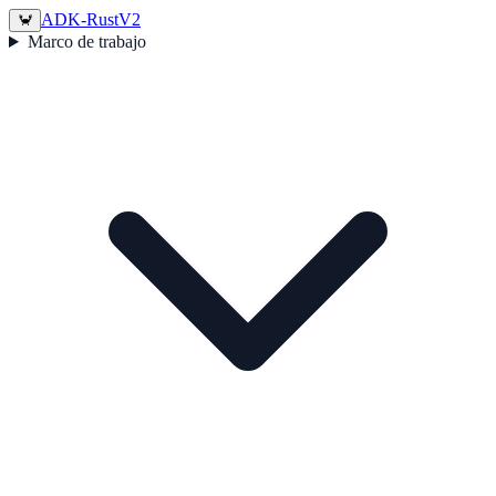
ADK-Rust
V2
🦀
Marco de trabajo