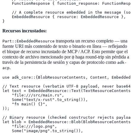
    FunctionResponse { function_response: FunctionRespo
    // A complete resource embedded in the message (sou
    EmbeddedResource { resource: EmbeddedResource },

}
Recursos incrustados:
transporta un recurso completo — una
Part::EmbeddedResource
fuente URI más contenido de texto o binario en línea — reflejando
el bloque de recurso incrustado de MCP / ACP. Esto permite que el
contexto de archivo mencionado por
haga round-trip sin pérdida a
@
través de la persistencia de sesión y capas de protocolo como
adk-
.
acp
use adk_core::{BlobResourceContents, Content, EmbeddedR
// Text resource (verbatim UTF-8 payload, never base64-
let text = EmbeddedResource::Text(TextResourceContents:
    "file:///src/main.rs",

    Some("text/x-rust".to_string()),

    "fn main() {}",

));

// Binary resource (checked constructor rejects payload
let blob = EmbeddedResource::Blob(BlobResourceContents:
    "file:///logo.png",

    Some("image/png".to_string()),
