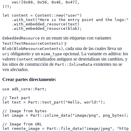
    vec![0x89, 0x50, 0x4E, 0x47],

)?);

let content = Content::new("user")

    .with_text("Here is the entry point and the logo:")

    .with_embedded_resource(text)

    .with_embedded_resource(blob);
es un enum sin etiquetas con variantes
EmbeddedResource
y
Text(TextResourceContents)
, cada una de las cuales lleva un
Blob(BlobResourceContents)
obligatorio y un
opcional. La variante es aditiva: los
uri
mime_type
valores
serializados antiguos se deserializan sin cambios, y
Content
los sitios de construcción de
existentes no se
Part::InlineData
ven afectados.
Crear partes directamente:
use adk_core::Part;

// Text part

let text = Part::text_part("Hello, world!");

// Image from bytes

let image = Part::inline_data("image/png", png_bytes);

// Image from URL

let remote_image = Part::file_data("image/jpeg", "https