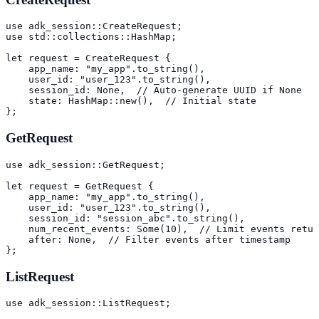
use adk_session::CreateRequest;

use std::collections::HashMap;

let request = CreateRequest {

    app_name: "my_app".to_string(),

    user_id: "user_123".to_string(),

    session_id: None,  // Auto-generate UUID if None

    state: HashMap::new(),  // Initial state

};
GetRequest
use adk_session::GetRequest;

let request = GetRequest {

    app_name: "my_app".to_string(),

    user_id: "user_123".to_string(),

    session_id: "session_abc".to_string(),

    num_recent_events: Some(10),  // Limit events retur
    after: None,  // Filter events after timestamp

};
ListRequest
use adk_session::ListRequest;
