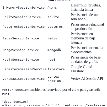
Desarrollo, pruebas,
(none)
InMemorySessionService
instancia única
Persistencia de un
SqliteSessionService
sqlite
solo nodo
Persistencia relacional
PostgresSessionService
postgres
de producción
Persistencia en
memoria de baja
RedisSessionService
redis
latencia
Persistencia orientada
MongoSessionService
mongodb
a documentos
Persistencia de base
Neo4jSessionService
neo4j
de datos de grafos
Google Cloud
FirestoreSessionService
firestore
Firestore
vertex-
Vertex AI Sesión API
VertexAiSessionService
session
también es reenviado por el crate paraguas
vertex-session
adk-
:
rust
[dependencies]

adk-rust = { version = "2.0.0", features = ["vertex-ses