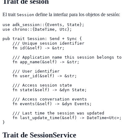
Trait de sesión
El trait
define la interfaz para los objetos de sesión:
Session
use adk_session::{Events, State};

use chrono::{DateTime, Utc};

pub trait Session: Send + Sync {

    /// Unique session identifier

    fn id(&self) -> &str;

    /// Application name this session belongs to

    fn app_name(&self) -> &str;

    /// User identifier

    fn user_id(&self) -> &str;

    /// Access session state

    fn state(&self) -> &dyn State;

    /// Access conversation events

    fn events(&self) -> &dyn Events;

    /// Last time the session was updated

    fn last_update_time(&self) -> DateTime<Utc>;

}
Trait de SessionService