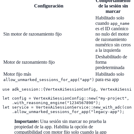
Comportamiento
Configuración
de la sesión sin
marcar
Habilitado solo
cuando
app_name
es el ID canónico
Sin motor de razonamiento fijo
no nulo del motor
de razonamiento
numérico sin ceros
a la izquierda
Deshabilitado de
Motor de razonamiento fijo
forma
predeterminada
Motor fijo más
Habilitado solo
para esa app
allow_unmarked_sessions_for_app("app")
use adk_session::{VertexAiSessionConfig, VertexAiSessio
let config = VertexAiSessionConfig::new("my-project", "
    .with_reasoning_engine("1234567890");

let service = VertexAiSessionService::new_with_adc(conf
    .allow_unmarked_sessions_for_app("legacy-app");
Importante:
Una sesión sin marcar no prueba la
propiedad de la app. Habilita la opción de
compatibilidad con motor fijo solo cuando la app