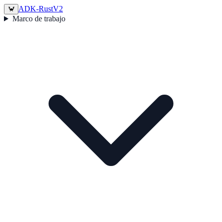
ADK-Rust
V2
🦀
Marco de trabajo