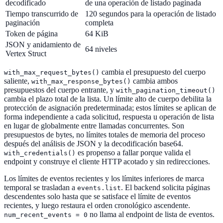
decodificado
de una operación de listado paginada
Tiempo transcurrido de
120 segundos para la operación de listado
paginación
completa
Token de página
64 KiB
JSON y anidamiento de
64 niveles
Vertex Struct
cambia el presupuesto del cuerpo
with_max_request_bytes()
saliente,
cambia ambos
with_max_response_bytes()
presupuestos del cuerpo entrante, y
with_pagination_timeout()
cambia el plazo total de la lista. Un límite alto de cuerpo debilita la
protección de asignación predeterminada; estos límites se aplican de
forma independiente a cada solicitud, respuesta u operación de lista
en lugar de globalmente entre llamadas concurrentes. Son
presupuestos de bytes, no límites totales de memoria del proceso
después del análisis de JSON y la decodificación base64.
es propenso a fallar porque valida el
with_credentials()
endpoint y construye el cliente HTTP acotado y sin redirecciones.
Los límites de eventos recientes y los límites inferiores de marca
temporal se trasladan a
. El backend solicita páginas
events.list
descendentes solo hasta que se satisface el límite de eventos
recientes, y luego restaura el orden cronológico ascendente.
no llama al endpoint de lista de eventos.
num_recent_events = 0