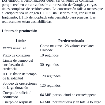
Los endpoints personalizados deben ser orígenes de confianza
porque reciben encabezados de autorización de Google y cargas
útiles completas de sesión/evento. La construcción falla a menos que
el endpoint sea un origen HTTPS sin userinfo, ruta, consulta ni
fragmento; HTTP de loopback está permitido para pruebas. Las
redirecciones están deshabilitadas.
Límites de producción
Límite
Predeterminado
Como máximo 128 valores escalares
Vertex
user_id
Unicode
Plazo de conexión
10 segundos
Límite de tiempo del
encabezado de
30 segundos
credencial
HTTP límite de tiempo
120 segundos
de la solicitud
Sondeo de operaciones
120 segundos
de larga duración
Cuerpo de solicitud
64 MiB por solicitud de create/append
codificado
Cuerpo de respuesta
64 MiB por respuesta y en total a lo largo