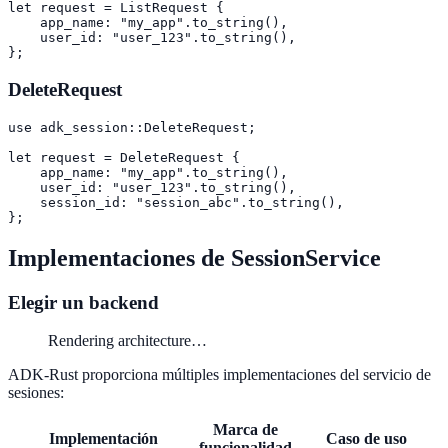
let request = ListRequest {

    app_name: "my_app".to_string(),

    user_id: "user_123".to_string(),

};
DeleteRequest
use adk_session::DeleteRequest;

let request = DeleteRequest {

    app_name: "my_app".to_string(),

    user_id: "user_123".to_string(),

    session_id: "session_abc".to_string(),

};
Implementaciones de SessionService
Elegir un backend
Rendering architecture…
ADK-Rust proporciona múltiples implementaciones del servicio de
sesiones:
Marca de
Implementación
Caso de uso
funcionalidad