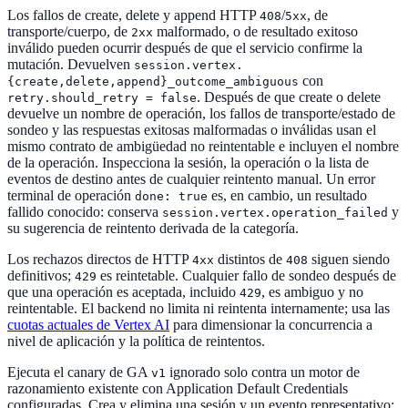
Los fallos de create, delete y append HTTP
/
, de
408
5xx
transporte/cuerpo, de
malformado, o de resultado exitoso
2xx
inválido pueden ocurrir después de que el servicio confirme la
mutación. Devuelven
session.vertex.
con
{create,delete,append}_outcome_ambiguous
. Después de que create o delete
retry.should_retry = false
devuelve un nombre de operación, los fallos de transporte/estado de
sondeo y las respuestas exitosas malformadas o inválidas usan el
mismo contrato de ambigüedad no reintentable e incluyen el nombre
de la operación. Inspecciona la sesión, la operación o la lista de
eventos de destino antes de cualquier reintento manual. Un error
terminal de operación
es, en cambio, un resultado
done: true
fallido conocido: conserva
y
session.vertex.operation_failed
su sugerencia de reintento derivada de la categoría.
Los rechazos directos de HTTP
distintos de
siguen siendo
4xx
408
definitivos;
es reintetable. Cualquier fallo de sondeo después de
429
que una operación es aceptada, incluido
, es ambiguo y no
429
reintentable. El backend no limita ni reintenta internamente; usa las
cuotas actuales de Vertex AI
para dimensionar la concurrencia a
nivel de aplicación y la política de reintentos.
Ejecuta el canary de GA
ignorado solo contra un motor de
v1
razonamiento existente con Application Default Credentials
configuradas. Crea y elimina una sesión y un evento representativo;