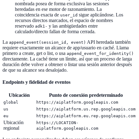
nombrada posea de forma exclusiva las sesiones
heredadas en ese motor de razonamiento. La
coincidencia exacta de
sigue aplicándose. Los
user_id
recursos directos marcados, el espacio de nombres
reservado
y las ambigüedades entre
adk1-
calculado/directo fallan de forma cerrada.
La
API heredada también
append_event(session_id, event)
requiere exactamente un alcance de app/usuario en caché. Llama
primero a create, get o list, o usa
append_event_for_identity()
directamente. La caché tiene un límite, así que un proceso de larga
duración debe volver a obtener o listar una sesión anterior después
de que su alcance sea desalojado.
Endpoints y fidelidad de eventos
Ubicación
Punto de conexión predeterminado
global
https://aiplatform.googleapis.com
us
https://aiplatform.us.rep.googleapis.com
eu
https://aiplatform.eu.rep.googleapis.com
Ubicación
https://LOCATION-
regional
aiplatform.googleapis.com