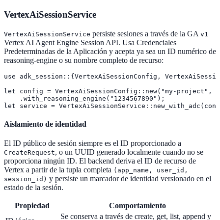
VertexAiSessionService
persiste sesiones a través de la GA
VertexAiSessionService
v1
Vertex AI Agent Engine Session API. Usa Credenciales
Predeterminadas de la Aplicación y acepta ya sea un ID numérico de
reasoning-engine o su nombre completo de recurso:
use adk_session::{VertexAiSessionConfig, VertexAiSessio
let config = VertexAiSessionConfig::new("my-project", "
    .with_reasoning_engine("1234567890");

let service = VertexAiSessionService::new_with_adc(conf
Aislamiento de identidad
El ID público de sesión siempre es el ID proporcionado a
, o un UUID generado localmente cuando no se
CreateRequest
proporciona ningún ID. El backend deriva el ID de recurso de
Vertex a partir de la tupla completa
(app_name, user_id,
y persiste un marcador de identidad versionado en el
session_id)
estado de la sesión.
Propiedad
Comportamiento
Se conserva a través de create, get, list, append y