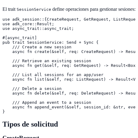
El trait
define operaciones para gestionar sesiones:
SessionService
use adk_session::{CreateRequest, GetRequest, ListReques
use adk_core::Result;

use async_trait::async_trait;

#[async_trait]

pub trait SessionService: Send + Sync {

    /// Create a new session

    async fn create(&self, req: CreateRequest) -> Resul
    /// Retrieve an existing session

    async fn get(&self, req: GetRequest) -> Result<Box<
    /// List all sessions for an app/user

    async fn list(&self, req: ListRequest) -> Result<Ve
    /// Delete a session

    async fn delete(&self, req: DeleteRequest) -> Resul
    /// Append an event to a session

    async fn append_event(&self, session_id: &str, even
}
Tipos de solicitud
CreateRequest