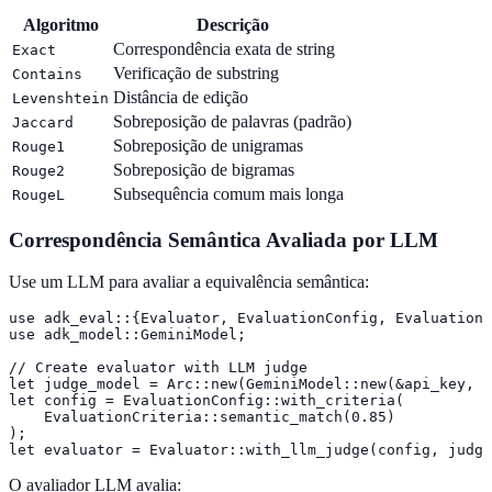
Algoritmo
Descrição
Correspondência exata de string
Exact
Verificação de substring
Contains
Distância de edição
Levenshtein
Sobreposição de palavras (padrão)
Jaccard
Sobreposição de unigramas
Rouge1
Sobreposição de bigramas
Rouge2
Subsequência comum mais longa
RougeL
Correspondência Semântica Avaliada por LLM
Use um LLM para avaliar a equivalência semântica:
use adk_eval::{Evaluator, EvaluationConfig, EvaluationC
use adk_model::GeminiModel;

// Create evaluator with LLM judge

let judge_model = Arc::new(GeminiModel::new(&api_key, "
let config = EvaluationConfig::with_criteria(

    EvaluationCriteria::semantic_match(0.85)

);

let evaluator = Evaluator::with_llm_judge(config, judge
O avaliador LLM avalia: