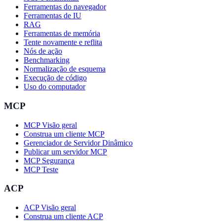
Ferramentas do navegador
Ferramentas de IU
RAG
Ferramentas de memória
Tente novamente e reflita
Nós de ação
Benchmarking
Normalização de esquema
Execução de código
Uso do computador
MCP
MCP Visão geral
Construa um cliente MCP
Gerenciador de Servidor Dinâmico
Publicar um servidor MCP
MCP Segurança
MCP Teste
ACP
ACP Visão geral
Construa um cliente ACP