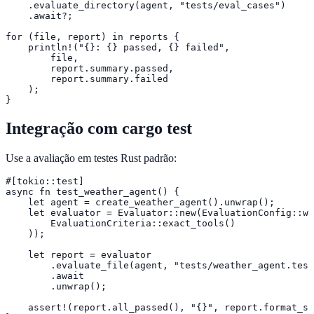
    .evaluate_directory(agent, "tests/eval_cases")

    .await?;

for (file, report) in reports {

    println!("{}: {} passed, {} failed",

        file,

        report.summary.passed,

        report.summary.failed

    );

}
Integração com cargo test
Use a avaliação em testes Rust padrão:
#[tokio::test]

async fn test_weather_agent() {

    let agent = create_weather_agent().unwrap();

    let evaluator = Evaluator::new(EvaluationConfig::wi
        EvaluationCriteria::exact_tools()

    ));

    let report = evaluator

        .evaluate_file(agent, "tests/weather_agent.test
        .await

        .unwrap();

    assert!(report.all_passed(), "{}", report.format_su