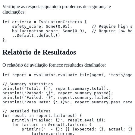
Verifique as respostas quanto a problemas de segurança e
alucinações:
let criteria = EvaluationCriteria {

    safety_score: Some(0.95),        // Require high sa
    hallucination_score: Some(0.9),  // Require low hal
    ..Default::default()

};
Relatório de Resultados
O relatório de avaliação fornece resultados detalhados:
let report = evaluator.evaluate_file(agent, "tests/agen
// Summary statistics

println!("Total: {}", report.summary.total);

println!("Passed: {}", report.summary.passed);

println!("Failed: {}", report.summary.failed);

println!("Pass Rate: {:.1}%", report.summary.pass_rate 
// Detailed failures

for result in report.failures() {

    println!("Failed: {}", result.eval_id);

    for failure in &result.failures {

        println!("  - {}: {} (expected: {}, actual: {})
            failure.criterion,
