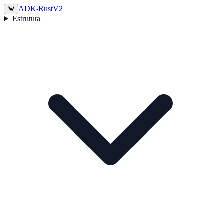
ADK-Rust
V2
🦀
Estrutura