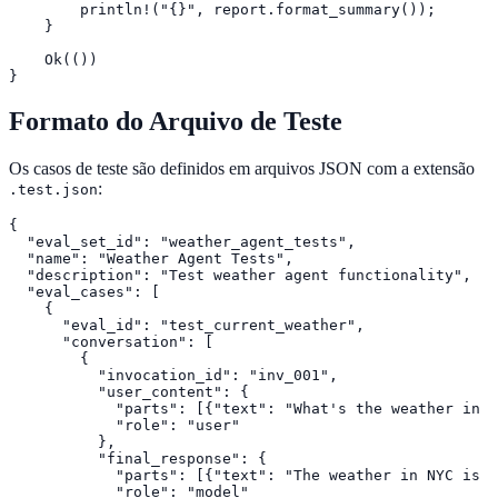
        println!("{}", report.format_summary());

    }

    Ok(())

}
Formato do Arquivo de Teste
Os casos de teste são definidos em arquivos JSON com a extensão
:
.test.json
{

  "eval_set_id": "weather_agent_tests",

  "name": "Weather Agent Tests",

  "description": "Test weather agent functionality",

  "eval_cases": [

    {

      "eval_id": "test_current_weather",

      "conversation": [

        {

          "invocation_id": "inv_001",

          "user_content": {

            "parts": [{"text": "What's the weather in N
            "role": "user"

          },

          "final_response": {

            "parts": [{"text": "The weather in NYC is 6
            "role": "model"
