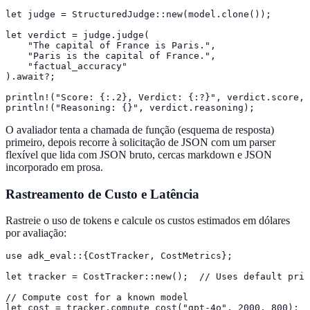
let judge = StructuredJudge::new(model.clone());

let verdict = judge.judge(

    "The capital of France is Paris.",

    "Paris is the capital of France.",

    "factual_accuracy"

).await?;

println!("Score: {:.2}, Verdict: {:?}", verdict.score, 
println!("Reasoning: {}", verdict.reasoning);
O avaliador tenta a chamada de função (esquema de resposta)
primeiro, depois recorre à solicitação de JSON com um parser
flexível que lida com JSON bruto, cercas markdown e JSON
incorporado em prosa.
Rastreamento de Custo e Latência
Rastreie o uso de tokens e calcule os custos estimados em dólares
por avaliação:
use adk_eval::{CostTracker, CostMetrics};

let tracker = CostTracker::new();  // Uses default pric
// Compute cost for a known model

let cost = tracker.compute_cost("gpt-4o", 2000, 800);
