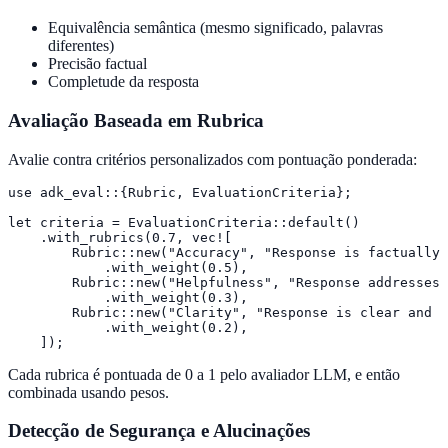
Equivalência semântica (mesmo significado, palavras
diferentes)
Precisão factual
Completude da resposta
Avaliação Baseada em Rubrica
Avalie contra critérios personalizados com pontuação ponderada:
use adk_eval::{Rubric, EvaluationCriteria};

let criteria = EvaluationCriteria::default()

    .with_rubrics(0.7, vec![

        Rubric::new("Accuracy", "Response is factually 
            .with_weight(0.5),

        Rubric::new("Helpfulness", "Response addresses 
            .with_weight(0.3),

        Rubric::new("Clarity", "Response is clear and w
            .with_weight(0.2),

    ]);
Cada rubrica é pontuada de 0 a 1 pelo avaliador LLM, e então
combinada usando pesos.
Detecção de Segurança e Alucinações