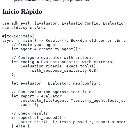
Início Rápido
use adk_eval::{Evaluator, EvaluationConfig, EvaluationC
use std::sync::Arc;

#[tokio::main]

async fn main() -> Result<(), Box<dyn std::error::Error
    // Create your agent

    let agent = create_my_agent()?;

    // Configure evaluator with criteria

    let config = EvaluationConfig::with_criteria(

        EvaluationCriteria::exact_tools()

            .with_response_similarity(0.8)

    );

    let evaluator = Evaluator::new(config);

    // Run evaluation against test file

    let report = evaluator

        .evaluate_file(agent, "tests/my_agent.test.json
        .await?;

    // Check results

    if report.all_passed() {

        println!("All {} tests passed!", report.summary
    } else {
