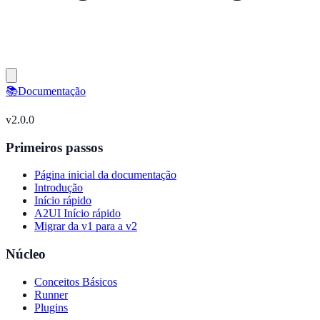
📚
Documentação
v
2.0.0
Primeiros passos
Página inicial da documentação
Introdução
Início rápido
A2UI Início rápido
Migrar da v1 para a v2
Núcleo
Conceitos Básicos
Runner
Plugins