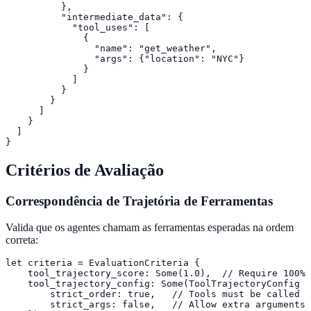
          },

          "intermediate_data": {

            "tool_uses": [

              {

                "name": "get_weather",

                "args": {"location": "NYC"}

              }

            ]

          }

        }

      ]

    }

  ]

}
Critérios de Avaliação
Correspondência de Trajetória de Ferramentas
Valida que os agentes chamam as ferramentas esperadas na ordem
correta:
let criteria = EvaluationCriteria {

    tool_trajectory_score: Some(1.0),  // Require 100% 
    tool_trajectory_config: Some(ToolTrajectoryConfig {

        strict_order: true,   // Tools must be called i
        strict_args: false,   // Allow extra arguments 