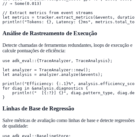
// → Some(0.013)

// Extract metrics from event streams

let metrics = tracker.extract_metrics(&events, duration
println!("Tokens: {}, Latency: {}ms", metrics.total_tok
Análise de Rastreamento de Execução
Detecte chamadas de ferramentas redundantes, loops de execução e
calcule pontuações de eficiência:
use adk_eval::{TraceAnalyzer, TraceAnalysis};

let analyzer = TraceAnalyzer::new();

let analysis = analyzer.analyze(&events);

println!("Efficiency: {:.1}%", analysis.efficiency_scor
for diag in &analysis.diagnostics {

    println!("  [{:?}] {}", diag.pattern_type, diag.des
}
Linhas de Base de Regressão
Salve métricas de avaliação como linhas de base e detecte regressões
de qualidade:
use adk_eval::BaselineStore;
