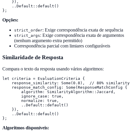
    }),

    ..Default::default()

};
Opções:
: Exige correspondência exata de sequência
strict_order
: Exige correspondência exata de argumentos
strict_args
(nenhum argumento extra permitido)
Correspondência parcial com limiares configuráveis
Similaridade de Resposta
Compara o texto da resposta usando vários algoritmos:
let criteria = EvaluationCriteria {

    response_similarity: Some(0.8),  // 80% similarity 
    response_match_config: Some(ResponseMatchConfig {

        algorithm: SimilarityAlgorithm::Jaccard,

        ignore_case: true,

        normalize: true,

        ..Default::default()

    }),

    ..Default::default()

};
Algoritmos disponíveis: