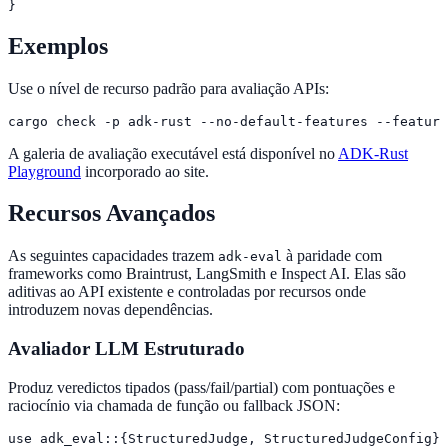
}
Exemplos
Use o nível de recurso padrão para avaliação APIs:
cargo check -p adk-rust --no-default-features --feature
A galeria de avaliação executável está disponível no
ADK-Rust
Playground
incorporado ao site.
Recursos Avançados
As seguintes capacidades trazem
à paridade com
adk-eval
frameworks como Braintrust, LangSmith e Inspect AI. Elas são
aditivas ao API existente e controladas por recursos onde
introduzem novas dependências.
Avaliador LLM Estruturado
Produz veredictos tipados (pass/fail/partial) com pontuações e
raciocínio via chamada de função ou fallback JSON:
use adk_eval::{StructuredJudge, StructuredJudgeConfig};
