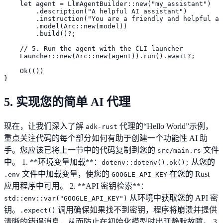
    let agent = LlmAgentBuilder::new("my_assistant")

        .description("A helpful AI assistant")

        .instruction("You are a friendly and helpful as
        .model(Arc::new(model))

        .build()?;

    // 5. Run the agent with the CLI launcher

    Launcher::new(Arc::new(agent)).run().await?;

    Ok(())

}
5. 实现您的简单 AI 代理
现在，让我们深入了解
代理的“Hello World”示例，
adk-rust
重点关注代码的每个部分如何有助于创建一个功能性 AI 助
手。您应该已将上一节中的代码复制到您的
文件
src/main.rs
中。 1. **环境变量加载**：
从您的
dotenv::dotenv().ok();
文件中加载变量，使您的
在您的 Rust
.env
GOOGLE_API_KEY
应用程序中可用。 2. **API 密钥检索**：
从环境中获取您的 API 密
std::env::var("GOOGLE_API_KEY")
钥。
调用确保如果找不到密钥，程序将崩溃并提供
.expect()
清晰的错误消息，从而防止在初始化模型时出现静默故障。 3.