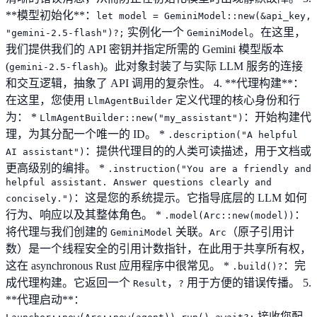
**模型初始化**：
let model = GeminiModel::new(&api_key,
实例化一个
。在这里，
"gemini-2.5-flash")?;
GeminiModel
我们提供我们的 API 密钥并指定所需的 Gemini 模型版本
(
)。此对象封装了与实际 LLM 服务的连接
gemini-2.5-flash
和交互逻辑，抽象了 API 调用的复杂性。 4. **代理构建**：
在这里，您使用
定义代理的核心身份和行
LlmAgentBuilder
为： *
：开始构建代
LlmAgentBuilder::new("my_assistant")
理，为其分配一个唯一的 ID。 *
.description("A helpful
：提供代理目的的人类可读描述，用于文档或
AI assistant")
更高级别的编排。 *
.instruction("You are a friendly and
helpful assistant. Answer questions clearly and
：这是您的系统提示。它指导底层的 LLM 如何
concisely.")
行为、响应以及其整体角色。 *
：
.model(Arc::new(model))
将代理与我们创建的
关联。
（原子引用计
GeminiModel
Arc
数）是一个线程安全的引用计数指针，在此用于共享所有权，
这在 asynchronous Rust 应用程序中很常见。 *
：完
.build()?
成代理构建。它返回一个
，
用于方便的错误传播。 5.
Result
?
**代理启动**：
接收您配