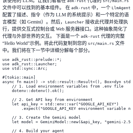
该使用的 LLM。让我们看看在
代理的
adk-rust
src/main.rs
文件中可以找到的基本组件。 在
中，一个
adk-rust
LlmAgent
配置了描述、指令（作为 LLM 的系统提示）和一个特定的语
言模型（如 Gemini）。然后，
接收此代理并处理执
Launcher
行，提供交互式控制台或 Web 服务器接口。这种抽象简化了
代理与外部世界的交互。 下面是一个
代理的完整
adk-rust
“Hello World”示例。将此代码复制到您的
文件
src/main.rs
中。我们将在下一节中详细分解每个部分。
use adk_rust::prelude::*;

use adk_rust::Launcher;

use std::sync::Arc;

#[tokio::main]

async fn main() -> std::result::Result<(), Box<dyn std:
    // 1. Load environment variables from .env file

    dotenv::dotenv().ok();

    // 2. Get API key from environment

    let api_key = std::env::var("GOOGLE_API_KEY")

        .expect("GOOGLE_API_KEY environment variable no
    // 3. Create the Gemini model

    let model = GeminiModel::new(&api_key, "gemini-2.5-
    // 4. Build your agent
