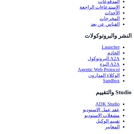
المدفوعات
الاستدعاءات الراجعة
الأحداث
المخرجات
القياس عن بعد
النشر والبروتوكولات
Launcher
الخادم
A2A البروتوكول
A2A البدء
Agentic Web Protocol
الوكلاء المدارون
Sandbox
Studio والتقييم
ADK Studio
عقد عمل الاستوديو
مشغلات الاستوديو
تقييم الوكيل
المعايير