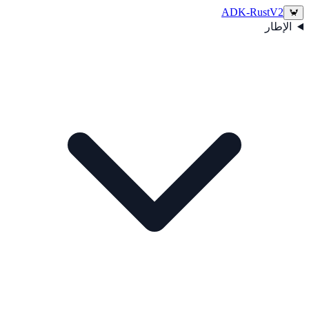
ADK-Rust
V2
🦀
الإطار