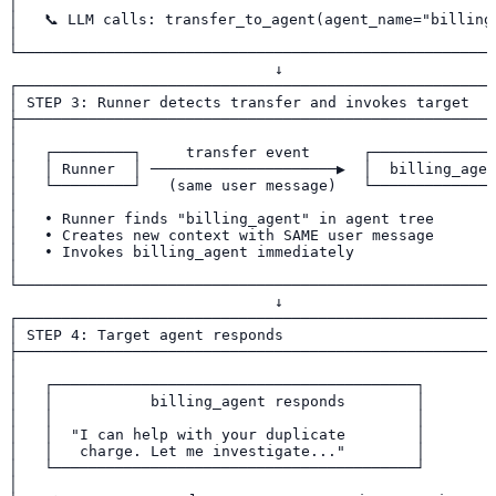
│                                                      
│   📞 LLM calls: transfer_to_agent(agent_name="billing_
│                                                      
└──────────────────────────────────────────────────────
                              ↓

┌──────────────────────────────────────────────────────
│ STEP 3: Runner detects transfer and invokes target   
├──────────────────────────────────────────────────────
│                                                      
│   ┌─────────┐     transfer event      ┌──────────────
│   │ Runner  │ ─────────────────────▶  │  billing_agen
│   └─────────┘   (same user message)   └──────────────
│                                                      
│   • Runner finds "billing_agent" in agent tree       
│   • Creates new context with SAME user message       
│   • Invokes billing_agent immediately                
│                                                      
└──────────────────────────────────────────────────────
                              ↓

┌──────────────────────────────────────────────────────
│ STEP 4: Target agent responds                        
├──────────────────────────────────────────────────────
│                                                      
│   ┌─────────────────────────────────────────┐        
│   │           billing_agent responds        │        
│   │                                         │        
│   │  "I can help with your duplicate        │        
│   │   charge. Let me investigate..."        │        
│   └─────────────────────────────────────────┘        
│                                                      