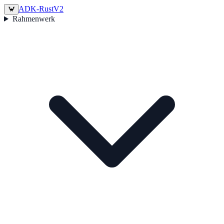
ADK-Rust
V2
🦀
Rahmenwerk