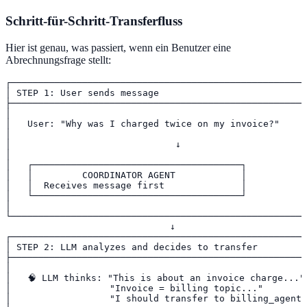
Schritt-für-Schritt-Transferfluss
Hier ist genau, was passiert, wenn ein Benutzer eine
Abrechnungsfrage stellt:
┌──────────────────────────────────────────────────────
│ STEP 1: User sends message                           
├──────────────────────────────────────────────────────
│                                                      
│   User: "Why was I charged twice on my invoice?"     
│                                                      
│                              ↓                       
│                                                      
│   ┌──────────────────────────────────────┐           
│   │         COORDINATOR AGENT            │           
│   │  Receives message first              │           
│   └──────────────────────────────────────┘           
│                                                      
└──────────────────────────────────────────────────────
                              ↓

┌──────────────────────────────────────────────────────
│ STEP 2: LLM analyzes and decides to transfer         
├──────────────────────────────────────────────────────
│                                                      
│   🧠 LLM thinks: "This is about an invoice charge..." 
│                  "Invoice = billing topic..."        
│                  "I should transfer to billing_agent"