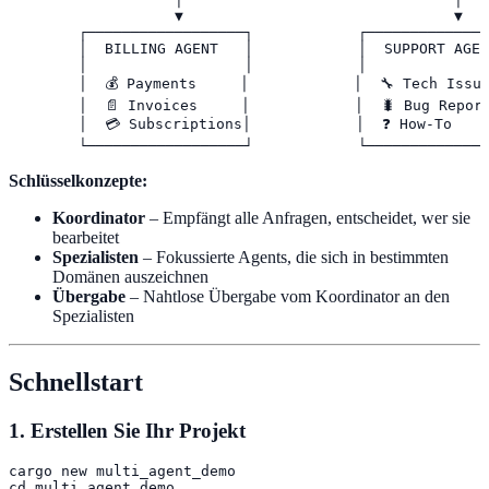
                   ▼                               ▼

        ┌──────────────────┐            ┌──────────────
        │  BILLING AGENT   │            │  SUPPORT AGEN
        │                  │            │              
        │  💰 Payments     │            │  🔧 Tech Issue
        │  📄 Invoices     │            │  🐛 Bug Report
        │  💳 Subscriptions│            │  ❓ How-To     
        └──────────────────┘            └──────────────
Schlüsselkonzepte:
Koordinator
– Empfängt alle Anfragen, entscheidet, wer sie
bearbeitet
Spezialisten
– Fokussierte Agents, die sich in bestimmten
Domänen auszeichnen
Übergabe
– Nahtlose Übergabe vom Koordinator an den
Spezialisten
Schnellstart
1. Erstellen Sie Ihr Projekt
cargo new multi_agent_demo

cd multi_agent_demo