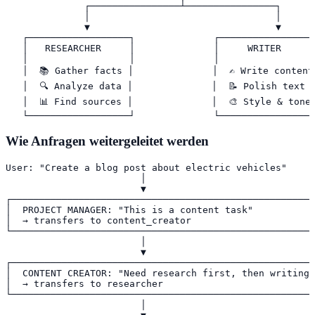
              ┌────────────────┴────────────────┐

              │                                 │

              ▼                                 ▼

   ┌──────────────────┐              ┌─────────────────
   │   RESEARCHER     │              │     WRITER      
   │                  │              │                 
   │  📚 Gather facts │              │  ✍️ Write content 
   │  🔍 Analyze data │              │  📝 Polish text  
   │  📊 Find sources │              │  🎨 Style & tone 
   └──────────────────┘              └─────────────────
Wie Anfragen weitergeleitet werden
User: "Create a blog post about electric vehicles"

                        │

                        ▼

┌──────────────────────────────────────────────────────
│  PROJECT MANAGER: "This is a content task"           
│  → transfers to content_creator                      
└──────────────────────────────────────────────────────
                        │

                        ▼

┌──────────────────────────────────────────────────────
│  CONTENT CREATOR: "Need research first, then writing"
│  → transfers to researcher                           
└──────────────────────────────────────────────────────
                        │
