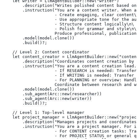
    let writer = LlmAgentBuilder::new("writer")

        .description("Writes polished content based on 
        .instruction("You are a content writer. When as
                     - Create engaging, clear content\n
                     - Use appropriate tone for the aud
                     - Structure content logically\n\

                     - Polish for grammar and style\n\

                     Produce professional, publication-
        .model(model.clone())

        .build()?;

    // Level 2: Content coordinator

    let content_creator = LlmAgentBuilder::new("content
        .description("Coordinates content creation by d
        .instruction("You are a content creation lead. 
                     - If RESEARCH is needed: Transfer 
                     - If WRITING is needed: Transfer t
                     - For PLANNING or overview: Handle
                     Coordinate between research and wr
        .model(model.clone())

        .sub_agent(Arc::new(researcher))

        .sub_agent(Arc::new(writer))

        .build()?;

    // Level 1: Top-level manager

    let project_manager = LlmAgentBuilder::new("project
        .description("Manages projects and coordinates 
        .instruction("You are a project manager. For in
                     - For CONTENT creation tasks: Tran
                     - For PROJECT STATUS or general qu