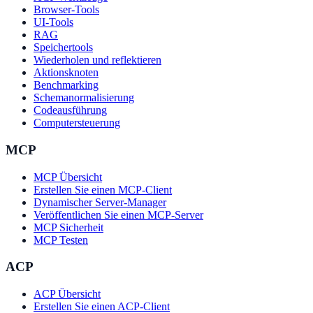
Browser-Tools
UI-Tools
RAG
Speichertools
Wiederholen und reflektieren
Aktionsknoten
Benchmarking
Schemanormalisierung
Codeausführung
Computersteuerung
MCP
MCP Übersicht
Erstellen Sie einen MCP-Client
Dynamischer Server-Manager
Veröffentlichen Sie einen MCP-Server
MCP Sicherheit
MCP Testen
ACP
ACP Übersicht
Erstellen Sie einen ACP-Client