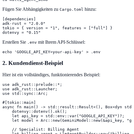
Fügen Sie Abhängigkeiten zu
hinzu:
Cargo.toml
[dependencies]

adk-rust = "2.0.0"

tokio = { version = "1", features = ["full"] }

dotenvy = "0.15"
Erstellen Sie
mit Ihrem API-Schlüssel:
.env
echo 'GOOGLE_API_KEY=your-api-key' > .env
2. Kundendienst-Beispiel
Hier ist ein vollständiges, funktionierendes Beispiel:
use adk_rust::prelude::*;

use adk_rust::Launcher;

use std::sync::Arc;

#[tokio::main]

async fn main() -> std::result::Result<(), Box<dyn std:
    dotenvy::dotenv().ok();

    let api_key = std::env::var("GOOGLE_API_KEY")?;

    let model = Arc::new(GeminiModel::new(&api_key, "ge
    // Specialist: Billing Agent

    let billing_agent = LlmAgentBuilder::new("billing_a