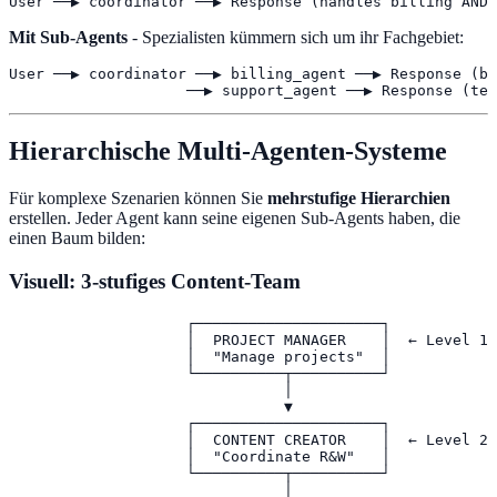
User ──▶ coordinator ──▶ Response (handles billing AND 
Mit Sub-Agents
- Spezialisten kümmern sich um ihr Fachgebiet:
User ──▶ coordinator ──▶ billing_agent ──▶ Response (bi
                    ──▶ support_agent ──▶ Response (tec
Hierarchische Multi-Agenten-Systeme
Für komplexe Szenarien können Sie
mehrstufige Hierarchien
erstellen. Jeder Agent kann seine eigenen Sub-Agents haben, die
einen Baum bilden:
Visuell: 3-stufiges Content-Team
                    ┌─────────────────────┐

                    │  PROJECT MANAGER    │  ← Level 1:
                    │  "Manage projects"  │

                    └──────────┬──────────┘

                               │

                               ▼

                    ┌─────────────────────┐

                    │  CONTENT CREATOR    │  ← Level 2:
                    │  "Coordinate R&W"   │

                    └──────────┬──────────┘

                               │
