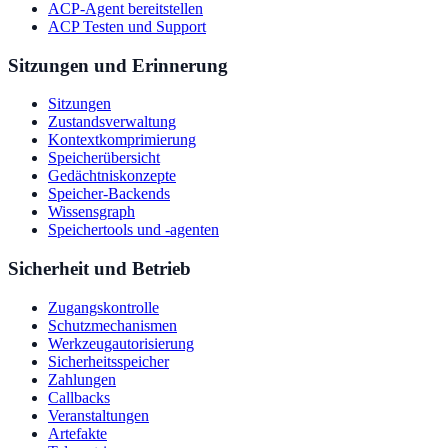
ACP-Agent bereitstellen
ACP Testen und Support
Sitzungen und Erinnerung
Sitzungen
Zustandsverwaltung
Kontextkomprimierung
Speicherübersicht
Gedächtniskonzepte
Speicher-Backends
Wissensgraph
Speichertools und -agenten
Sicherheit und Betrieb
Zugangskontrolle
Schutzmechanismen
Werkzeugautorisierung
Sicherheitsspeicher
Zahlungen
Callbacks
Veranstaltungen
Artefakte