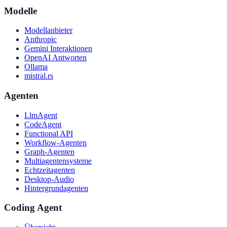
Modelle
Modellanbieter
Anthropic
Gemini Interaktionen
OpenAI Antworten
Ollama
mistral.rs
Agenten
LlmAgent
CodeAgent
Functional API
Workflow-Agenten
Graph-Agenten
Multiagentensysteme
Echtzeitagenten
Desktop-Audio
Hintergrundagenten
Coding Agent