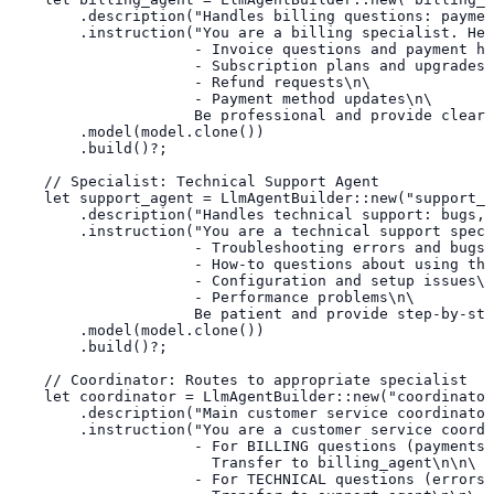
        .description("Handles billing questions: paymen
        .instruction("You are a billing specialist. Hel
                     - Invoice questions and payment hi
                     - Subscription plans and upgrades\
                     - Refund requests\n\

                     - Payment method updates\n\

                     Be professional and provide clear 
        .model(model.clone())

        .build()?;

    // Specialist: Technical Support Agent

    let support_agent = LlmAgentBuilder::new("support_a
        .description("Handles technical support: bugs, 
        .instruction("You are a technical support speci
                     - Troubleshooting errors and bugs\
                     - How-to questions about using the
                     - Configuration and setup issues\n
                     - Performance problems\n\

                     Be patient and provide step-by-ste
        .model(model.clone())

        .build()?;

    // Coordinator: Routes to appropriate specialist

    let coordinator = LlmAgentBuilder::new("coordinator
        .description("Main customer service coordinator
        .instruction("You are a customer service coordi
                     - For BILLING questions (payments,
                       Transfer to billing_agent\n\n\

                     - For TECHNICAL questions (errors,