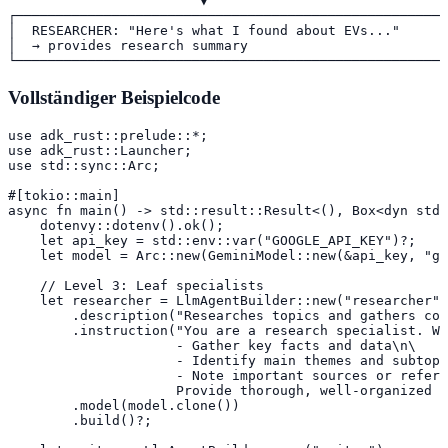
                        ▼

┌──────────────────────────────────────────────────────
│  RESEARCHER: "Here's what I found about EVs..."      
│  → provides research summary                         
└──────────────────────────────────────────────────────
Vollständiger Beispielcode
use adk_rust::prelude::*;

use adk_rust::Launcher;

use std::sync::Arc;

#[tokio::main]

async fn main() -> std::result::Result<(), Box<dyn std:
    dotenvy::dotenv().ok();

    let api_key = std::env::var("GOOGLE_API_KEY")?;

    let model = Arc::new(GeminiModel::new(&api_key, "ge
    // Level 3: Leaf specialists

    let researcher = LlmAgentBuilder::new("researcher")

        .description("Researches topics and gathers com
        .instruction("You are a research specialist. Wh
                     - Gather key facts and data\n\

                     - Identify main themes and subtopi
                     - Note important sources or refere
                     Provide thorough, well-organized r
        .model(model.clone())

        .build()?;
