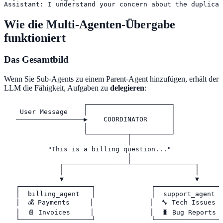
Assistant: I understand your concern about the duplicat
Wie die Multi-Agenten-Übergabe
funktioniert
Das Gesamtbild
Wenn Sie Sub-Agents zu einem Parent-Agent hinzufügen, erhält der
LLM die Fähigkeit, Aufgaben zu
delegieren
:
                    ┌─────────────────────┐

    User Message    │                     │

   ─────────────────▶    COORDINATOR      │

                    │                     │

                    └──────────┬──────────┘

                               │

           "This is a billing question..."

                               │

              ┌────────────────┴────────────────┐

              │                                 │

              ▼                                 ▼

   ┌──────────────────┐              ┌─────────────────
   │  billing_agent   │              │  support_agent  
   │  💰 Payments     │              │  🔧 Tech Issues  
   │  📄 Invoices     │              │  🐛 Bug Reports  
   └──────────────────┘              └─────────────────