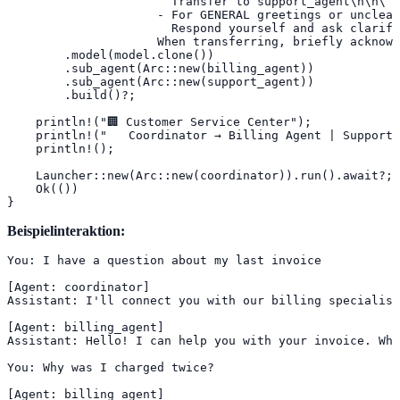
                       Transfer to support_agent\n\n\

                     - For GENERAL greetings or unclear
                       Respond yourself and ask clarify
                     When transferring, briefly acknowl
        .model(model.clone())

        .sub_agent(Arc::new(billing_agent))

        .sub_agent(Arc::new(support_agent))

        .build()?;

    println!("🏢 Customer Service Center");

    println!("   Coordinator → Billing Agent | Support 
    println!();

    Launcher::new(Arc::new(coordinator)).run().await?;

    Ok(())

}
Beispielinteraktion:
You: I have a question about my last invoice

[Agent: coordinator]

Assistant: I'll connect you with our billing specialist
[Agent: billing_agent]

Assistant: Hello! I can help you with your invoice. Wha
You: Why was I charged twice?

[Agent: billing_agent]
