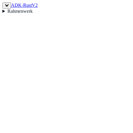
ADK-Rust
V2
🦀
Rahmenwerk