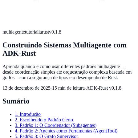
multiagente
tutorial
ia
rust
v0.1.8
Construindo Sistemas Multiagente com
ADK-Rust
Aprenda quando e como usar diferentes padrões multiagente—
desde coordenação simples até orquestração complexa baseada em
grafos—com a segurança de tipos e o desempenho de Rust.
13 de dezembro de 2025
·
15 min de leitura
·
ADK-Rust v0.1.8
Sumário
1. Introdução
2. Escolhendo o Padrão Certo
3. Padrão 1: O Coordenador (Subagentes)
4. Padrão 2: Agentes como Ferramentas (AgentTool)
5. Padrão 3: O Grafo Supervisor