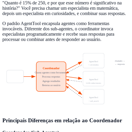
"Quanto é 15% de 250, e por que esse número é significativo na
história?" Você precisa chamar um especialista em matemática,
depois um especialista em curiosidades, e combinar suas respostas.
O padrão AgentTool encapsula agentes como ferramentas
invocáveis. Diferente dos sub-agentes, o coordinator invoca
especialistas programaticamente e recebe suas respostas para
processar ou combinar antes de responder ao usuário.
Especialista em Matemática
chamada →
AgentTool
← resposta
+ calculadora
Coordenador
Chama agentes como ferramentas
Especialista em Curiosidades
Usuário
Processa respostas
AgentTool
Agrega resultados
LLM conhecimento
Retorna ao usuário
Pesquisador
AgentTool
+ web_search
Principais Diferenças em relação ao Coordenador