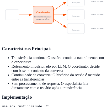
transfer_to_agent
Subagente
Coordenador
Suporte
transfer_to_agent
Usuário
Subagente
Encaminha requisições
para especialistas
Vendas
transfer_to_agent
Subagente
Características Principais
Transferência contínua: O usuário continua naturalmente com
o especialista
Roteamento impulsionado por LLM: O coordinator decide
com base no contexto da conversa
Continuidade da conversa: O histórico da sessão é mantido
entre as transferências
Sem processamento de resposta: O especialista fala
diretamente com o usuário após a transferência
Implementação
use adk_rust::prelude::*;
