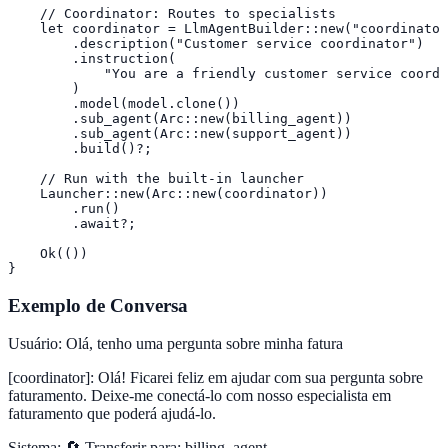
    // Coordinator: Routes to specialists

    let coordinator = LlmAgentBuilder::new("coordinator
        .description("Customer service coordinator")

        .instruction(

            "You are a friendly customer service coordi
        )

        .model(model.clone())

        .sub_agent(Arc::new(billing_agent))

        .sub_agent(Arc::new(support_agent))

        .build()?;

    // Run with the built-in launcher

    Launcher::new(Arc::new(coordinator))

        .run()

        .await?;

    Ok(())

}
Exemplo de Conversa
Usuário
:
Olá, tenho uma pergunta sobre minha fatura
[coordinator]
:
Olá! Ficarei feliz em ajudar com sua pergunta sobre
faturamento. Deixe-me conectá-lo com nosso especialista em
faturamento que poderá ajudá-lo.
Sistema
:
🔄 Transferir para: billing_agent