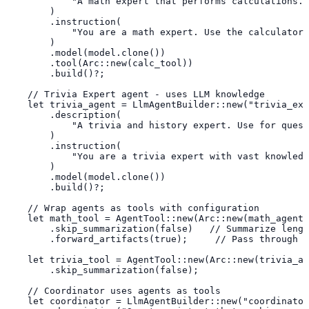
            "A math expert that performs calculations. 
        )

        .instruction(

            "You are a math expert. Use the calculator 
        )

        .model(model.clone())

        .tool(Arc::new(calc_tool))

        .build()?;

    // Trivia Expert agent - uses LLM knowledge

    let trivia_agent = LlmAgentBuilder::new("trivia_exp
        .description(

            "A trivia and history expert. Use for quest
        )

        .instruction(

            "You are a trivia expert with vast knowledg
        )

        .model(model.clone())

        .build()?;

    // Wrap agents as tools with configuration

    let math_tool = AgentTool::new(Arc::new(math_agent)
        .skip_summarization(false)   // Summarize lengt
        .forward_artifacts(true);     // Pass through a
    let trivia_tool = AgentTool::new(Arc::new(trivia_ag
        .skip_summarization(false);

    // Coordinator uses agents as tools

    let coordinator = LlmAgentBuilder::new("coordinator