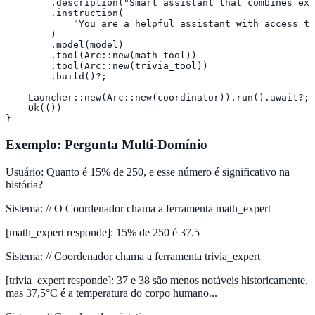
        .description("Smart assistant that combines exp
        .instruction(

            "You are a helpful assistant with access to
        )

        .model(model)

        .tool(Arc::new(math_tool))

        .tool(Arc::new(trivia_tool))

        .build()?;

    Launcher::new(Arc::new(coordinator)).run().await?;

    Ok(())

}
Exemplo: Pergunta Multi-Domínio
Usuário
:
Quanto é 15% de 250, e esse número é significativo na
história?
Sistema
:
// O Coordenador chama a ferramenta math_expert
[math_expert responde]
:
15% de 250 é 37.5
Sistema
:
// Coordenador chama a ferramenta trivia_expert
[trivia_expert responde]
:
37 e 38 são menos notáveis historicamente,
mas 37,5°C é a temperatura do corpo humano...