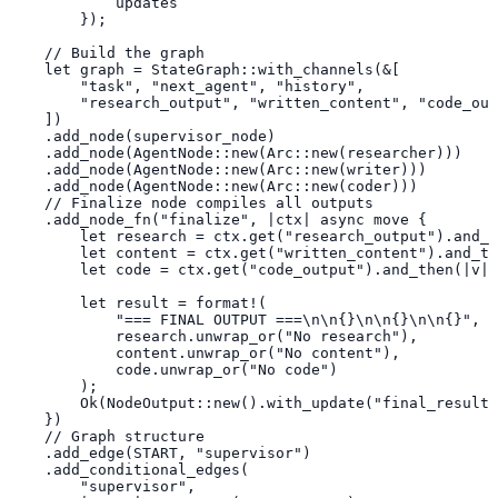
            updates

        });

    // Build the graph

    let graph = StateGraph::with_channels(&[

        "task", "next_agent", "history",

        "research_output", "written_content", "code_out
    ])

    .add_node(supervisor_node)

    .add_node(AgentNode::new(Arc::new(researcher)))

    .add_node(AgentNode::new(Arc::new(writer)))

    .add_node(AgentNode::new(Arc::new(coder)))

    // Finalize node compiles all outputs

    .add_node_fn("finalize", |ctx| async move {

        let research = ctx.get("research_output").and_t
        let content = ctx.get("written_content").and_th
        let code = ctx.get("code_output").and_then(|v| 
        let result = format!(

            "=== FINAL OUTPUT ===\n\n{}\n\n{}\n\n{}",

            research.unwrap_or("No research"),

            content.unwrap_or("No content"),

            code.unwrap_or("No code")

        );

        Ok(NodeOutput::new().with_update("final_result"
    })

    // Graph structure

    .add_edge(START, "supervisor")

    .add_conditional_edges(

        "supervisor",
