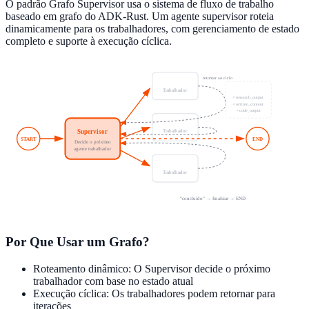
O padrão Grafo Supervisor usa o sistema de fluxo de trabalho
baseado em grafo do ADK-Rust. Um agente supervisor roteia
dinamicamente para os trabalhadores, com gerenciamento de estado
completo e suporte à execução cíclica.
retornar ao ciclo
Pesquisador
Estado Compartilhado
Trabalhador
• research_output
• written_content
• code_output
Escritor
Supervisor
Trabalhador
START
END
Decide o próximo
agente trabalhador
Programador
Trabalhador
"concluído" → finalizar → END
Por Que Usar um Grafo?
Roteamento dinâmico: O Supervisor decide o próximo
trabalhador com base no estado atual
Execução cíclica: Os trabalhadores podem retornar para
iterações