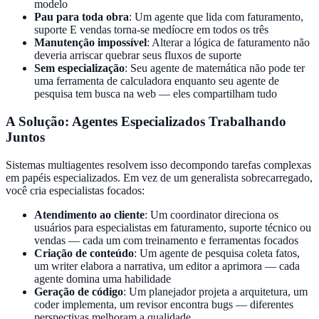
modelo
Pau para toda obra
:
Um agente que lida com faturamento,
suporte E vendas torna-se medíocre em todos os três
Manutenção impossível
:
Alterar a lógica de faturamento não
deveria arriscar quebrar seus fluxos de suporte
Sem especialização
:
Seu agente de matemática não pode ter
uma ferramenta de calculadora enquanto seu agente de
pesquisa tem busca na web — eles compartilham tudo
A Solução: Agentes Especializados Trabalhando
Juntos
Sistemas multiagentes resolvem isso decompondo tarefas complexas
em papéis especializados. Em vez de um generalista sobrecarregado,
você cria especialistas focados:
Atendimento ao cliente
:
Um coordinator direciona os
usuários para especialistas em faturamento, suporte técnico ou
vendas — cada um com treinamento e ferramentas focados
Criação de conteúdo
:
Um agente de pesquisa coleta fatos,
um writer elabora a narrativa, um editor a aprimora — cada
agente domina uma habilidade
Geração de código
:
Um planejador projeta a arquitetura, um
coder implementa, um revisor encontra bugs — diferentes
perspectivas melhoram a qualidade