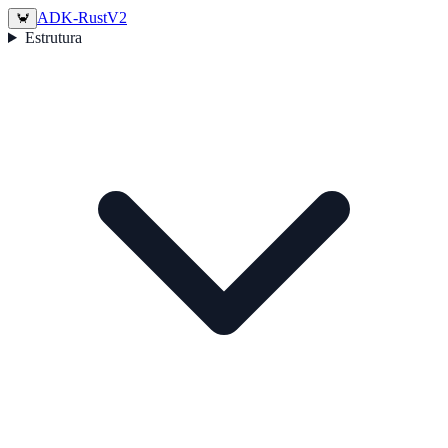
ADK-Rust
V2
🦀
Estrutura