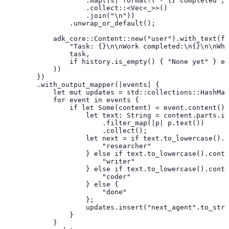
                    .map(|s| format!("- {} completed", 
                    .collect::<Vec<_>>()

                    .join("\n"))

                .unwrap_or_default();

            adk_core::Content::new("user").with_text(fo
                "Task: {}\n\nWork completed:\n{}\n\nWho
                task,

                if history.is_empty() { "None yet" } el
            ))

        })

        .with_output_mapper(|events| {

            let mut updates = std::collections::HashMap
            for event in events {

                if let Some(content) = event.content() 
                    let text: String = content.parts.it
                        .filter_map(|p| p.text())

                        .collect();

                    let next = if text.to_lowercase().c
                        "researcher"

                    } else if text.to_lowercase().conta
                        "writer"

                    } else if text.to_lowercase().conta
                        "coder"

                    } else {

                        "done"

                    };

                    updates.insert("next_agent".to_stri
                }

            }
