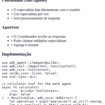
Coordenador (Sub-Agentes)
• O especialista fala diretamente com o usuário
• Um especialista por vez
• Sem processamento de resposta
AgentTool
• O Coordenador recebe as respostas
• Pode chamar múltiplos especialistas
• Agrega e resume
Implementação
use adk_agent::LlmAgentBuilder;

use adk_tool::{AgentTool, FunctionTool};

use adk_core::ToolContext;

use serde_json::{json, Value};

use std::sync::Arc;

// Calculator tool for the math agent

async fn calculator(

    _ctx: Arc<dyn ToolContext>,

    args: Value

) -> Result<Value, adk_core::AdkError> {

    let operation = args["operation"].as_str().unwrap_o
    let a = args["a"].as_f64().unwrap_or(0.0);
