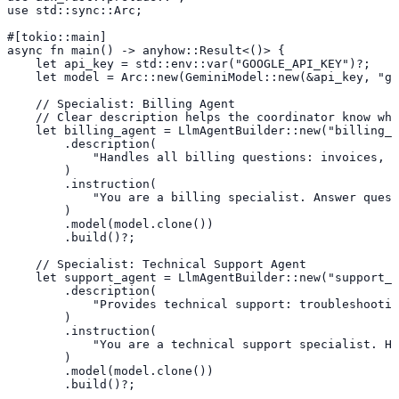
use std::sync::Arc;

#[tokio::main]

async fn main() -> anyhow::Result<()> {

    let api_key = std::env::var("GOOGLE_API_KEY")?;

    let model = Arc::new(GeminiModel::new(&api_key, "ge
    // Specialist: Billing Agent

    // Clear description helps the coordinator know whe
    let billing_agent = LlmAgentBuilder::new("billing_a
        .description(

            "Handles all billing questions: invoices, p
        )

        .instruction(

            "You are a billing specialist. Answer quest
        )

        .model(model.clone())

        .build()?;

    // Specialist: Technical Support Agent

    let support_agent = LlmAgentBuilder::new("support_a
        .description(

            "Provides technical support: troubleshootin
        )

        .instruction(

            "You are a technical support specialist. He
        )

        .model(model.clone())

        .build()?;
