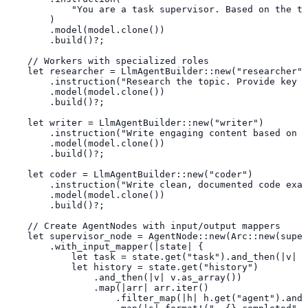
            "You are a task supervisor. Based on the ta
        )

        .model(model.clone())

        .build()?;

    // Workers with specialized roles

    let researcher = LlmAgentBuilder::new("researcher")

        .instruction("Research the topic. Provide key f
        .model(model.clone())

        .build()?;

    let writer = LlmAgentBuilder::new("writer")

        .instruction("Write engaging content based on t
        .model(model.clone())

        .build()?;

    let coder = LlmAgentBuilder::new("coder")

        .instruction("Write clean, documented code exam
        .model(model.clone())

        .build()?;

    // Create AgentNodes with input/output mappers

    let supervisor_node = AgentNode::new(Arc::new(super
        .with_input_mapper(|state| {

            let task = state.get("task").and_then(|v| v
            let history = state.get("history")

                .and_then(|v| v.as_array())

                .map(|arr| arr.iter()

                    .filter_map(|h| h.get("agent").and_