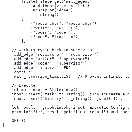
        |state| state.get("next_agent")

            .and_then(|v| v.as_str())

            .unwrap_or("done")

            .to_string(),

        [

            ("researcher", "researcher"),

            ("writer", "writer"),

            ("coder", "coder"),

            ("done", "finalize"),

        ],

    )

    // Workers cycle back to supervisor

    .add_edge("researcher", "supervisor")

    .add_edge("writer", "supervisor")

    .add_edge("coder", "supervisor")

    .add_edge("finalize", END)

    .compile()?

    .with_recursion_limit(15);  // Prevent infinite loo
    // Execute

    let mut input = State::new();

    input.insert("task".to_string(), json!("Create a gu
    input.insert("history".to_string(), json!([]));

    let result = graph.invoke(input, ExecutionConfig::n
    println!("{}", result.get("final_result").and_then(
    Ok(())

}