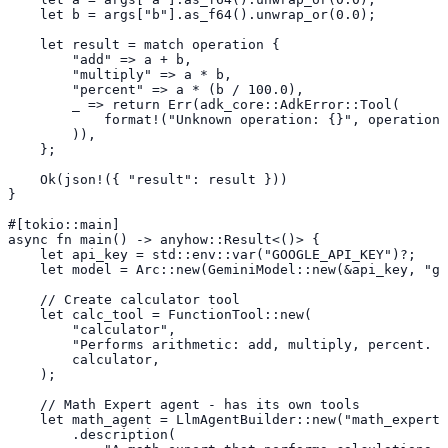
    let b = args["b"].as_f64().unwrap_or(0.0);

    let result = match operation {

        "add" => a + b,

        "multiply" => a * b,

        "percent" => a * (b / 100.0),

        _ => return Err(adk_core::AdkError::Tool(

            format!("Unknown operation: {}", operation)

        )),

    };

    Ok(json!({ "result": result }))

}

#[tokio::main]

async fn main() -> anyhow::Result<()> {

    let api_key = std::env::var("GOOGLE_API_KEY")?;

    let model = Arc::new(GeminiModel::new(&api_key, "ge
    // Create calculator tool

    let calc_tool = FunctionTool::new(

        "calculator",

        "Performs arithmetic: add, multiply, percent.  
        calculator,

    );

    // Math Expert agent - has its own tools

    let math_agent = LlmAgentBuilder::new("math_expert"
        .description(
