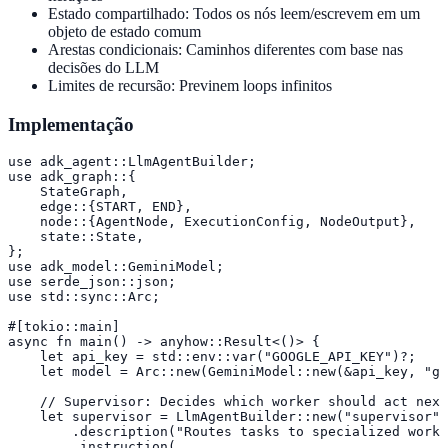
Estado compartilhado: Todos os nós leem/escrevem em um
objeto de estado comum
Arestas condicionais: Caminhos diferentes com base nas
decisões do LLM
Limites de recursão: Previnem loops infinitos
Implementação
use adk_agent::LlmAgentBuilder;

use adk_graph::{

    StateGraph,

    edge::{START, END},

    node::{AgentNode, ExecutionConfig, NodeOutput},

    state::State,

};

use adk_model::GeminiModel;

use serde_json::json;

use std::sync::Arc;

#[tokio::main]

async fn main() -> anyhow::Result<()> {

    let api_key = std::env::var("GOOGLE_API_KEY")?;

    let model = Arc::new(GeminiModel::new(&api_key, "ge
    // Supervisor: Decides which worker should act next

    let supervisor = LlmAgentBuilder::new("supervisor")

        .description("Routes tasks to specialized worke
        .instruction(
