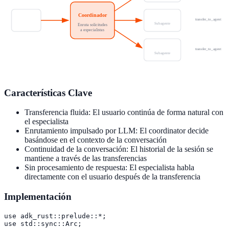
Coordinador
Soporte
transfer_to_agent
Usuario
Subagente
Enruta solicitudes
a especialistas
Ventas
transfer_to_agent
Subagente
Características Clave
Transferencia fluida: El usuario continúa de forma natural con
el especialista
Enrutamiento impulsado por LLM: El coordinator decide
basándose en el contexto de la conversación
Continuidad de la conversación: El historial de la sesión se
mantiene a través de las transferencias
Sin procesamiento de respuesta: El especialista habla
directamente con el usuario después de la transferencia
Implementación
use adk_rust::prelude::*;

use std::sync::Arc;
