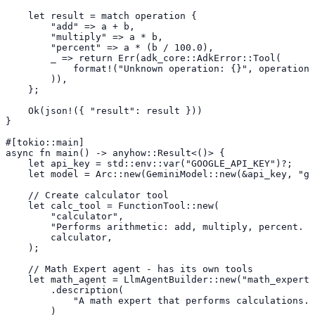
    let result = match operation {

        "add" => a + b,

        "multiply" => a * b,

        "percent" => a * (b / 100.0),

        _ => return Err(adk_core::AdkError::Tool(

            format!("Unknown operation: {}", operation)

        )),

    };

    Ok(json!({ "result": result }))

}

#[tokio::main]

async fn main() -> anyhow::Result<()> {

    let api_key = std::env::var("GOOGLE_API_KEY")?;

    let model = Arc::new(GeminiModel::new(&api_key, "ge
    // Create calculator tool

    let calc_tool = FunctionTool::new(

        "calculator",

        "Performs arithmetic: add, multiply, percent.  
        calculator,

    );

    // Math Expert agent - has its own tools

    let math_agent = LlmAgentBuilder::new("math_expert"
        .description(

            "A math expert that performs calculations. 
        )
