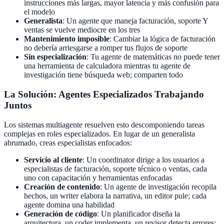
instrucciones más largas, mayor latencia y más confusión para
el modelo
Generalista
:
Un agente que maneja facturación, soporte Y
ventas se vuelve mediocre en los tres
Mantenimiento imposible
:
Cambiar la lógica de facturación
no debería arriesgarse a romper tus flujos de soporte
Sin especialización
:
Tu agente de matemáticas no puede tener
una herramienta de calculadora mientras tu agente de
investigación tiene búsqueda web; comparten todo
La Solución: Agentes Especializados Trabajando
Juntos
Los sistemas multiagente resuelven esto descomponiendo tareas
complejas en roles especializados. En lugar de un generalista
abrumado, creas especialistas enfocados:
Servicio al cliente
:
Un coordinator dirige a los usuarios a
especialistas de facturación, soporte técnico o ventas, cada
uno con capacitación y herramientas enfocadas
Creación de contenido
:
Un agente de investigación recopila
hechos, un writer elabora la narrativa, un editor pule; cada
agente domina una habilidad
Generación de código
:
Un planificador diseña la
arquitectura, un coder implementa, un revisor detecta errores: