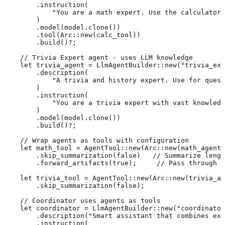
        .instruction(

            "You are a math expert. Use the calculator 
        )

        .model(model.clone())

        .tool(Arc::new(calc_tool))

        .build()?;

    // Trivia Expert agent - uses LLM knowledge

    let trivia_agent = LlmAgentBuilder::new("trivia_exp
        .description(

            "A trivia and history expert. Use for quest
        )

        .instruction(

            "You are a trivia expert with vast knowledg
        )

        .model(model.clone())

        .build()?;

    // Wrap agents as tools with configuration

    let math_tool = AgentTool::new(Arc::new(math_agent)
        .skip_summarization(false)   // Summarize lengt
        .forward_artifacts(true);     // Pass through a
    let trivia_tool = AgentTool::new(Arc::new(trivia_ag
        .skip_summarization(false);

    // Coordinator uses agents as tools

    let coordinator = LlmAgentBuilder::new("coordinator
        .description("Smart assistant that combines exp
        .instruction(
