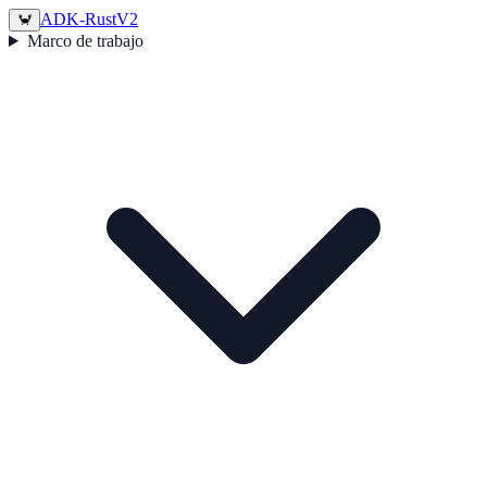
ADK-Rust
V2
🦀
Marco de trabajo