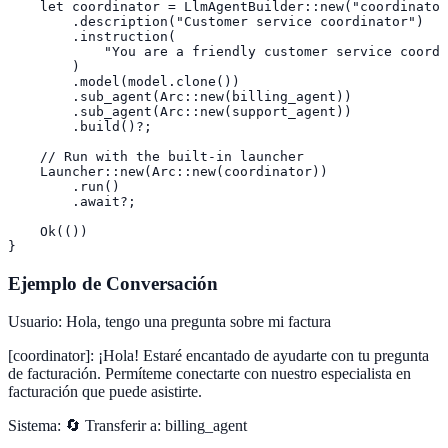
    let coordinator = LlmAgentBuilder::new("coordinator
        .description("Customer service coordinator")

        .instruction(

            "You are a friendly customer service coordi
        )

        .model(model.clone())

        .sub_agent(Arc::new(billing_agent))

        .sub_agent(Arc::new(support_agent))

        .build()?;

    // Run with the built-in launcher

    Launcher::new(Arc::new(coordinator))

        .run()

        .await?;

    Ok(())

}
Ejemplo de Conversación
Usuario
:
Hola, tengo una pregunta sobre mi factura
[coordinator]
:
¡Hola! Estaré encantado de ayudarte con tu pregunta
de facturación. Permíteme conectarte con nuestro especialista en
facturación que puede asistirte.
Sistema
:
🔄 Transferir a: billing_agent