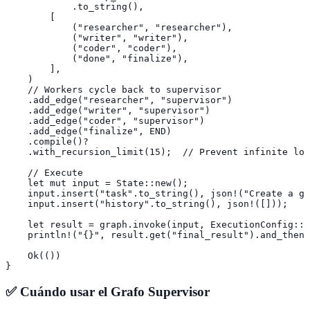
            .to_string(),

        [

            ("researcher", "researcher"),

            ("writer", "writer"),

            ("coder", "coder"),

            ("done", "finalize"),

        ],

    )

    // Workers cycle back to supervisor

    .add_edge("researcher", "supervisor")

    .add_edge("writer", "supervisor")

    .add_edge("coder", "supervisor")

    .add_edge("finalize", END)

    .compile()?

    .with_recursion_limit(15);  // Prevent infinite loo
    // Execute

    let mut input = State::new();

    input.insert("task".to_string(), json!("Create a gu
    input.insert("history".to_string(), json!([]));

    let result = graph.invoke(input, ExecutionConfig::n
    println!("{}", result.get("final_result").and_then(
    Ok(())

}
✅ Cuándo usar el Grafo Supervisor