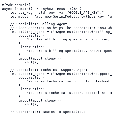
#[tokio::main]

async fn main() -> anyhow::Result<()> {

    let api_key = std::env::var("GOOGLE_API_KEY")?;

    let model = Arc::new(GeminiModel::new(&api_key, "ge
    // Specialist: Billing Agent

    // Clear description helps the coordinator know whe
    let billing_agent = LlmAgentBuilder::new("billing_a
        .description(

            "Handles all billing questions: invoices, p
        )

        .instruction(

            "You are a billing specialist. Answer quest
        )

        .model(model.clone())

        .build()?;

    // Specialist: Technical Support Agent

    let support_agent = LlmAgentBuilder::new("support_a
        .description(

            "Provides technical support: troubleshootin
        )

        .instruction(

            "You are a technical support specialist. He
        )

        .model(model.clone())

        .build()?;

    // Coordinator: Routes to specialists
