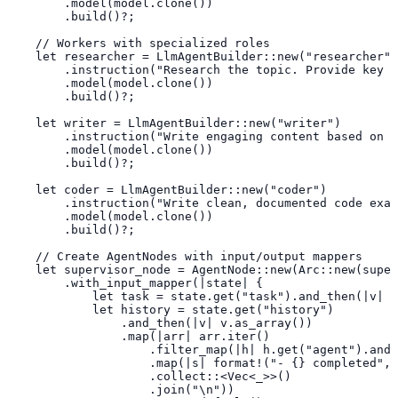
        .model(model.clone())

        .build()?;

    // Workers with specialized roles

    let researcher = LlmAgentBuilder::new("researcher")

        .instruction("Research the topic. Provide key f
        .model(model.clone())

        .build()?;

    let writer = LlmAgentBuilder::new("writer")

        .instruction("Write engaging content based on t
        .model(model.clone())

        .build()?;

    let coder = LlmAgentBuilder::new("coder")

        .instruction("Write clean, documented code exam
        .model(model.clone())

        .build()?;

    // Create AgentNodes with input/output mappers

    let supervisor_node = AgentNode::new(Arc::new(super
        .with_input_mapper(|state| {

            let task = state.get("task").and_then(|v| v
            let history = state.get("history")

                .and_then(|v| v.as_array())

                .map(|arr| arr.iter()

                    .filter_map(|h| h.get("agent").and_
                    .map(|s| format!("- {} completed", 
                    .collect::<Vec<_>>()

                    .join("\n"))
