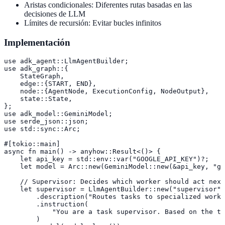
Aristas condicionales: Diferentes rutas basadas en las
decisiones de LLM
Límites de recursión: Evitar bucles infinitos
Implementación
use adk_agent::LlmAgentBuilder;

use adk_graph::{

    StateGraph,

    edge::{START, END},

    node::{AgentNode, ExecutionConfig, NodeOutput},

    state::State,

};

use adk_model::GeminiModel;

use serde_json::json;

use std::sync::Arc;

#[tokio::main]

async fn main() -> anyhow::Result<()> {

    let api_key = std::env::var("GOOGLE_API_KEY")?;

    let model = Arc::new(GeminiModel::new(&api_key, "ge
    // Supervisor: Decides which worker should act next

    let supervisor = LlmAgentBuilder::new("supervisor")

        .description("Routes tasks to specialized worke
        .instruction(

            "You are a task supervisor. Based on the ta
        )
