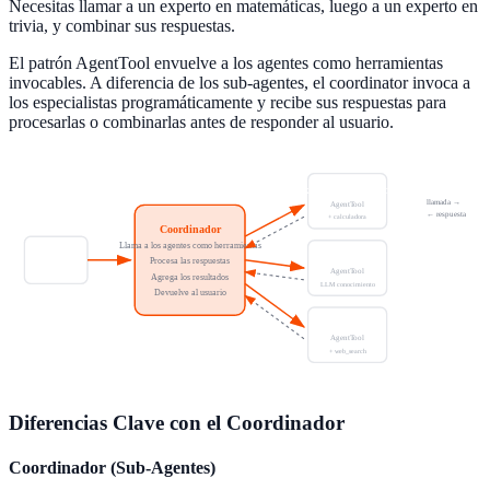
Necesitas llamar a un experto en matemáticas, luego a un experto en
trivia, y combinar sus respuestas.
El patrón AgentTool envuelve a los agentes como herramientas
invocables. A diferencia de los sub-agentes, el coordinator invoca a
los especialistas programáticamente y recibe sus respuestas para
procesarlas o combinarlas antes de responder al usuario.
Experto en matemáticas
llamada →
AgentTool
← respuesta
+ calculadora
Coordinador
Llama a los agentes como herramientas
Experto en trivia
Usuario
Procesa las respuestas
AgentTool
Agrega los resultados
LLM conocimiento
Devuelve al usuario
Investigador
AgentTool
+ web_search
Diferencias Clave con el Coordinador
Coordinador (Sub-Agentes)