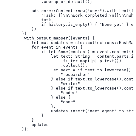
                .unwrap_or_default();

            adk_core::Content::new("user").with_text(fo
                "Task: {}\n\nWork completed:\n{}\n\nWho
                task,

                if history.is_empty() { "None yet" } el
            ))

        })

        .with_output_mapper(|events| {

            let mut updates = std::collections::HashMap
            for event in events {

                if let Some(content) = event.content() 
                    let text: String = content.parts.it
                        .filter_map(|p| p.text())

                        .collect();

                    let next = if text.to_lowercase().c
                        "researcher"

                    } else if text.to_lowercase().conta
                        "writer"

                    } else if text.to_lowercase().conta
                        "coder"

                    } else {

                        "done"

                    };

                    updates.insert("next_agent".to_stri
                }

            }

            updates

        });
