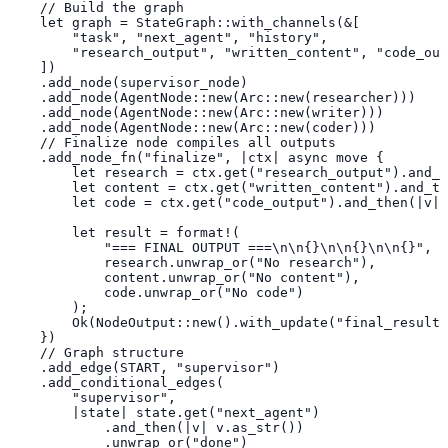
    // Build the graph

    let graph = StateGraph::with_channels(&[

        "task", "next_agent", "history",

        "research_output", "written_content", "code_out
    ])

    .add_node(supervisor_node)

    .add_node(AgentNode::new(Arc::new(researcher)))

    .add_node(AgentNode::new(Arc::new(writer)))

    .add_node(AgentNode::new(Arc::new(coder)))

    // Finalize node compiles all outputs

    .add_node_fn("finalize", |ctx| async move {

        let research = ctx.get("research_output").and_t
        let content = ctx.get("written_content").and_th
        let code = ctx.get("code_output").and_then(|v| 
        let result = format!(

            "=== FINAL OUTPUT ===\n\n{}\n\n{}\n\n{}",

            research.unwrap_or("No research"),

            content.unwrap_or("No content"),

            code.unwrap_or("No code")

        );

        Ok(NodeOutput::new().with_update("final_result"
    })

    // Graph structure

    .add_edge(START, "supervisor")

    .add_conditional_edges(

        "supervisor",

        |state| state.get("next_agent")

            .and_then(|v| v.as_str())

            .unwrap_or("done")
