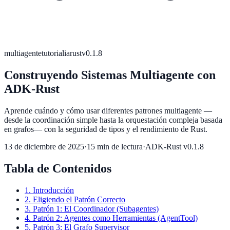
multiagente
tutorial
ia
rust
v0.1.8
Construyendo Sistemas Multiagente con
ADK-Rust
Aprende cuándo y cómo usar diferentes patrones multiagente —
desde la coordinación simple hasta la orquestación compleja basada
en grafos— con la seguridad de tipos y el rendimiento de Rust.
13 de diciembre de 2025
·
15 min de lectura
·
ADK-Rust v0.1.8
Tabla de Contenidos
1. Introducción
2. Eligiendo el Patrón Correcto
3. Patrón 1: El Coordinador (Subagentes)
4. Patrón 2: Agentes como Herramientas (AgentTool)
5. Patrón 3: El Grafo Supervisor