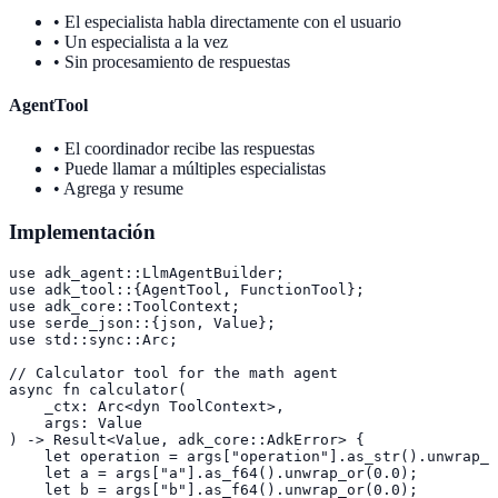
• El especialista habla directamente con el usuario
• Un especialista a la vez
• Sin procesamiento de respuestas
AgentTool
• El coordinador recibe las respuestas
• Puede llamar a múltiples especialistas
• Agrega y resume
Implementación
use adk_agent::LlmAgentBuilder;

use adk_tool::{AgentTool, FunctionTool};

use adk_core::ToolContext;

use serde_json::{json, Value};

use std::sync::Arc;

// Calculator tool for the math agent

async fn calculator(

    _ctx: Arc<dyn ToolContext>,

    args: Value

) -> Result<Value, adk_core::AdkError> {

    let operation = args["operation"].as_str().unwrap_o
    let a = args["a"].as_f64().unwrap_or(0.0);

    let b = args["b"].as_f64().unwrap_or(0.0);
