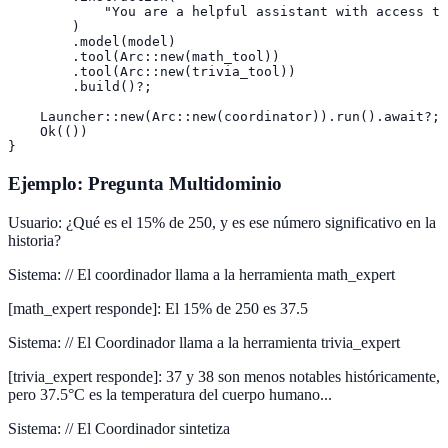
            "You are a helpful assistant with access to
        )

        .model(model)

        .tool(Arc::new(math_tool))

        .tool(Arc::new(trivia_tool))

        .build()?;

    Launcher::new(Arc::new(coordinator)).run().await?;

    Ok(())

}
Ejemplo: Pregunta Multidominio
Usuario
:
¿Qué es el 15% de 250, y es ese número significativo en la
historia?
Sistema
:
// El coordinador llama a la herramienta math_expert
[math_expert responde]
:
El 15% de 250 es 37.5
Sistema
:
// El Coordinador llama a la herramienta trivia_expert
[trivia_expert responde]
:
37 y 38 son menos notables históricamente,
pero 37.5°C es la temperatura del cuerpo humano...
Sistema
:
// El Coordinador sintetiza