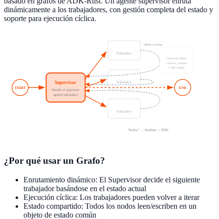
basado en grafos de ADK-Rust. Un agente supervisor enruta
dinámicamente a los trabajadores, con gestión completa del estado y
soporte para ejecución cíclica.
volver a ciclar
Investigador
Estado Compartido
Trabajador
• research_output
• written_content
• code_output
Escritor
Supervisor
Trabajador
START
END
Decide el siguiente
agente trabajador
Programador
Trabajador
"hecho" → finalizar → END
¿Por qué usar un Grafo?
Enrutamiento dinámico: El Supervisor decide el siguiente
trabajador basándose en el estado actual
Ejecución cíclica: Los trabajadores pueden volver a iterar
Estado compartido: Todos los nodos leen/escriben en un
objeto de estado común