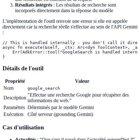
Résultats intégrés
: Les résultats de recherche sont
incorporés directement dans la réponse du modèle
L'implémentation de l'outil renvoie une erreur si elle est appelée
directement car la recherche réelle s'effectue au sein de l'API Gemini
:
// This is handled internally - you don't call it direc
async fn execute(&self, _ctx: Arc<dyn ToolContext>, _ar
    Err(AdkError::tool("GoogleSearch is handled interna
}
Détails de l'outil
Propriété
Valeur
Nom
google_search
"Effectue une recherche Google pour récupérer des
Description
informations du web."
Paramètres
Déterminés par le modèle Gemini
Exécution
Côté serveur (grounding Gemini)
Cas d'utilisation
Actualités
: "Que s'est-il passé dans l'actualité aujourd'hui ?"