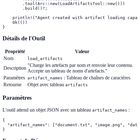
        .tool(Arc::new(LoadArtifactsTool::new()))

        .build()?;

    println!("Agent created with artifact loading capab
    Ok(())

}
Détails de l'Outil
Propriété
Valeur
Nom
load_artifacts
"Charge les artefacts par nom et renvoie leur contenu.
Description
Accepte un tableau de noms d'artefacts."
Paramètres
: Tableau de chaînes de caractères
artifact_names
Retourne
Objet avec tableau
artifacts
Paramètres
L'outil attend un objet JSON avec un tableau
:
artifact_names
{

  "artifact_names": ["document.txt", "image.png", "data
}