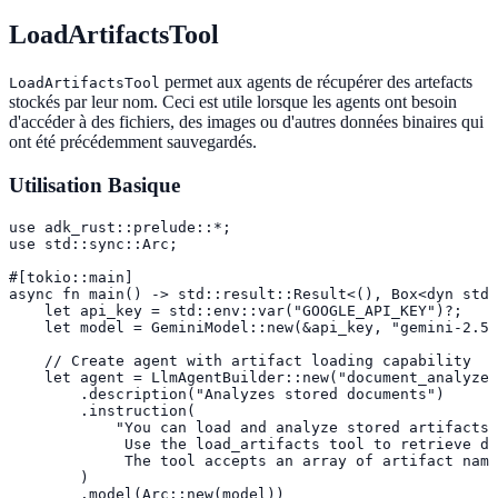
LoadArtifactsTool
permet aux agents de récupérer des artefacts
LoadArtifactsTool
stockés par leur nom. Ceci est utile lorsque les agents ont besoin
d'accéder à des fichiers, des images ou d'autres données binaires qui
ont été précédemment sauvegardés.
Utilisation Basique
use adk_rust::prelude::*;

use std::sync::Arc;

#[tokio::main]

async fn main() -> std::result::Result<(), Box<dyn std:
    let api_key = std::env::var("GOOGLE_API_KEY")?;

    let model = GeminiModel::new(&api_key, "gemini-2.5-
    // Create agent with artifact loading capability

    let agent = LlmAgentBuilder::new("document_analyzer
        .description("Analyzes stored documents")

        .instruction(

            "You can load and analyze stored artifacts.
             Use the load_artifacts tool to retrieve do
             The tool accepts an array of artifact name
        )

        .model(Arc::new(model))
