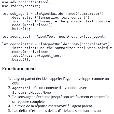
use adk_tool::AgentTool;

use std::sync::Arc;

let sub_agent = LlmAgentBuilder::new("summarizer")

    .description("Summarizes text content")

    .instruction("Summarize the provided text concisely
    .model(model.clone())

    .build()?;

let agent_tool = AgentTool::new(Arc::new(sub_agent));

let coordinator = LlmAgentBuilder::new("coordinator")

    .instruction("Use the summarizer tool when asked to
    .model(model.clone())

    .tool(Arc::new(agent_tool))

    .build()?;
Fonctionnement
L'agent parent décide d'appeler l'agent enveloppé comme un
outil
crée un contexte d'invocation avec
AgentTool
StreamingMode::None
Le sous-agent s'exécute jusqu'à son achèvement et accumule
sa réponse complète
Le texte de la réponse est renvoyé à l'agent parent
Les deltas d'état et les deltas d'artefacts sont transmis au