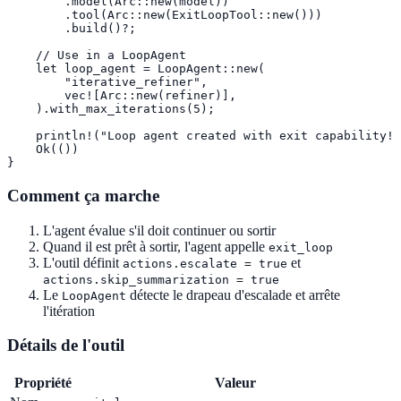
        .model(Arc::new(model))

        .tool(Arc::new(ExitLoopTool::new()))

        .build()?;

    // Use in a LoopAgent

    let loop_agent = LoopAgent::new(

        "iterative_refiner",

        vec![Arc::new(refiner)],

    ).with_max_iterations(5);

    println!("Loop agent created with exit capability!"
    Ok(())

}
Comment ça marche
L'agent évalue s'il doit continuer ou sortir
Quand il est prêt à sortir, l'agent appelle
exit_loop
L'outil définit
et
actions.escalate = true
actions.skip_summarization = true
Le
détecte le drapeau d'escalade et arrête
LoopAgent
l'itération
Détails de l'outil
Propriété
Valeur