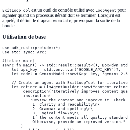
est un outil de contrôle utilisé avec
pour
ExitLoopTool
LoopAgent
signaler quand un processus itératif doit se terminer. Lorsqu'il est
appelé, il définit le drapeau
, provoquant la sortie de la
escalate
boucle.
Utilisation de base
use adk_rust::prelude::*;

use std::sync::Arc;

#[tokio::main]

async fn main() -> std::result::Result<(), Box<dyn std:
    let api_key = std::env::var("GOOGLE_API_KEY")?;

    let model = GeminiModel::new(&api_key, "gemini-2.5-
    // Create an agent with ExitLoopTool for iterative 
    let refiner = LlmAgentBuilder::new("content_refiner
        .description("Iteratively improves content qual
        .instruction(

            "Review the content and improve it. Check f
             1. Clarity and readability\n\

             2. Grammar and spelling\n\

             3. Logical flow\n\n\

             If the content meets all quality standards
             Otherwise, provide an improved version."

        )
