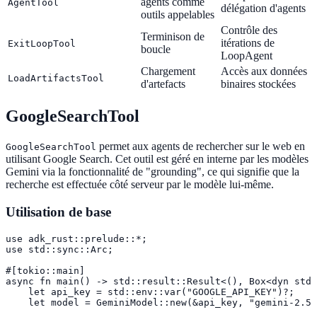
agents comme
AgentTool
délégation d'agents
outils appelables
Contrôle des
Terminison de
itérations de
ExitLoopTool
boucle
LoopAgent
Chargement
Accès aux données
LoadArtifactsTool
d'artefacts
binaires stockées
GoogleSearchTool
permet aux agents de rechercher sur le web en
GoogleSearchTool
utilisant Google Search. Cet outil est géré en interne par les modèles
Gemini via la fonctionnalité de "grounding", ce qui signifie que la
recherche est effectuée côté serveur par le modèle lui-même.
Utilisation de base
use adk_rust::prelude::*;

use std::sync::Arc;

#[tokio::main]

async fn main() -> std::result::Result<(), Box<dyn std:
    let api_key = std::env::var("GOOGLE_API_KEY")?;

    let model = GeminiModel::new(&api_key, "gemini-2.5-