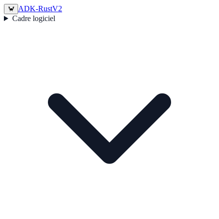
ADK-Rust
V2
🦀
Cadre logiciel