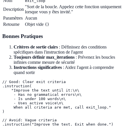
Nom
exit_loop
"Sort de la boucle. Appelez cette fonction uniquement
Description
lorsque vous y êtes invité."
Paramètres
Aucun
Retourne
Objet vide
{}
Bonnes Pratiques
Critères de sortie clairs
: Définissez des conditions
spécifiques dans l'instruction de l'agent
Toujours définir max_iterations
: Prévenez les boucles
infinies comme mesure de sécurité
Instructions significatives
: Aidez l'agent à comprendre
quand sortir
// Good: Clear exit criteria

.instruction(

    "Improve the text until it:\n\

     - Has no grammatical errors\n\

     - Is under 100 words\n\

     - Uses active voice\n\

     When all criteria are met, call exit_loop."

)

// Avoid: Vague criteria

.instruction("Improve the text. Exit when done.")