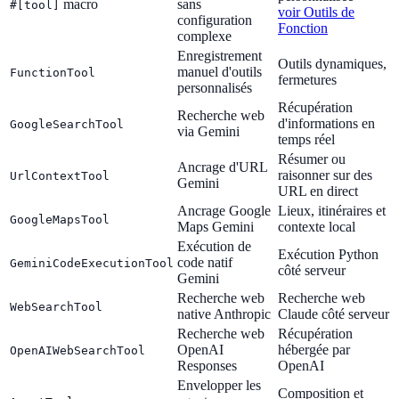
macro
sans
#[tool]
voir Outils de
configuration
Fonction
complexe
Enregistrement
Outils dynamiques,
manuel d'outils
FunctionTool
fermetures
personnalisés
Récupération
Recherche web
d'informations en
GoogleSearchTool
via Gemini
temps réel
Résumer ou
Ancrage d'URL
raisonner sur des
UrlContextTool
Gemini
URL en direct
Ancrage Google
Lieux, itinéraires et
GoogleMapsTool
Maps Gemini
contexte local
Exécution de
Exécution Python
code natif
GeminiCodeExecutionTool
côté serveur
Gemini
Recherche web
Recherche web
WebSearchTool
native Anthropic
Claude côté serveur
Recherche web
Récupération
OpenAI
hébergée par
OpenAIWebSearchTool
Responses
OpenAI
Envelopper les
Composition et