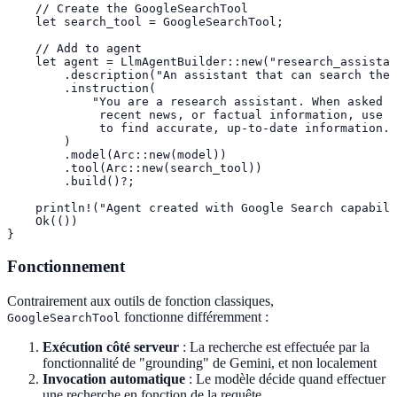
    // Create the GoogleSearchTool

    let search_tool = GoogleSearchTool;

    // Add to agent

    let agent = LlmAgentBuilder::new("research_assistan
        .description("An assistant that can search the 
        .instruction(

            "You are a research assistant. When asked a
             recent news, or factual information, use t
             to find accurate, up-to-date information."

        )

        .model(Arc::new(model))

        .tool(Arc::new(search_tool))

        .build()?;

    println!("Agent created with Google Search capabili
    Ok(())

}
Fonctionnement
Contrairement aux outils de fonction classiques,
fonctionne différemment :
GoogleSearchTool
Exécution côté serveur
: La recherche est effectuée par la
fonctionnalité de "grounding" de Gemini, et non localement
Invocation automatique
: Le modèle décide quand effectuer
une recherche en fonction de la requête