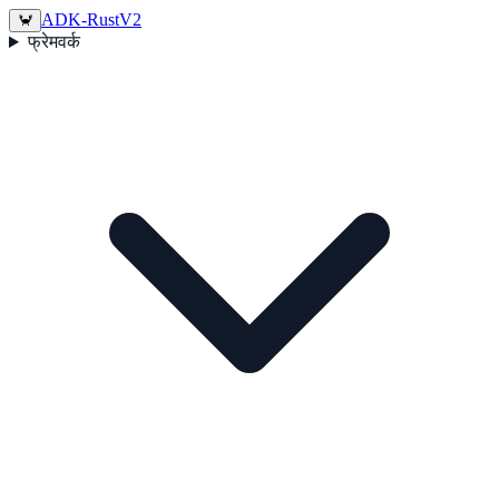
ADK-Rust
V2
🦀
फ्रेमवर्क