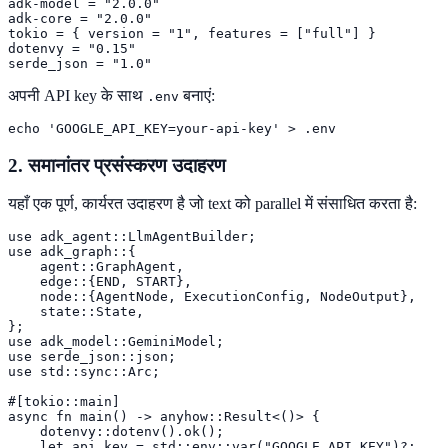
adk-model = "2.0.0"

adk-core = "2.0.0"

tokio = { version = "1", features = ["full"] }

dotenvy = "0.15"

serde_json = "1.0"
अपनी API key के साथ
बनाएं:
.env
echo 'GOOGLE_API_KEY=your-api-key' > .env
2. समानांतर प्रसंस्करण उदाहरण
यहाँ एक पूर्ण, कार्यरत उदाहरण है जो text को parallel में संसाधित करता है:
use adk_agent::LlmAgentBuilder;

use adk_graph::{

    agent::GraphAgent,

    edge::{END, START},

    node::{AgentNode, ExecutionConfig, NodeOutput},

    state::State,

};

use adk_model::GeminiModel;

use serde_json::json;

use std::sync::Arc;

#[tokio::main]

async fn main() -> anyhow::Result<()> {

    dotenvy::dotenv().ok();

    let api_key = std::env::var("GOOGLE_API_KEY")?;
