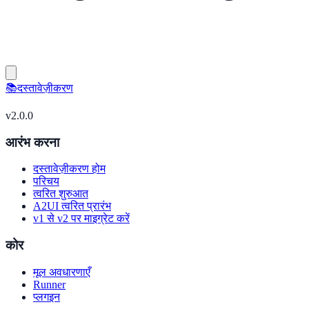
📚
दस्तावेज़ीकरण
v
2.0.0
आरंभ करना
दस्तावेज़ीकरण होम
परिचय
त्वरित शुरुआत
A2UI त्वरित प्रारंभ
v1 से v2 पर माइग्रेट करें
कोर
मूल अवधारणाएँ
Runner
प्लगइन