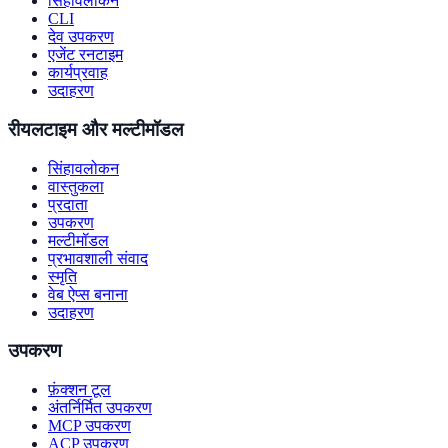
सिंहावलोकन
CLI
देव उपकरण
एजेंट रनटाइम
कार्यप्रवाह
उदाहरण
रीयलटाइम और मल्टीमॉडल
सिंहावलोकन
वास्तुकला
प्रदाता
उपकरण
मल्टीमॉडल
प्रभावशाली संवाद
स्मृति
वेब ऐप्स बनाना
उदाहरण
उपकरण
फ़ंक्शन टूल
अंतर्निर्मित उपकरण
MCP उपकरण
ACP उपकरण