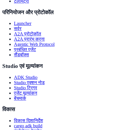
टेलीमेट्री
परिनियोजन और प्रोटोकॉल
Launcher
सर्वर
A2A प्रोटोकॉल
A2A प्रारंभ करना
Agentic Web Protocol
प्रबंधित एजेंट
सैंडबॉक्स
Studio एवं मूल्यांकन
ADK Studio
Studio एक्शन नोड
Studio ट्रिगर
एजेंट मूल्यांकन
बेंचमार्क
विकास
विकास दिशानिर्देश
cargo adk build