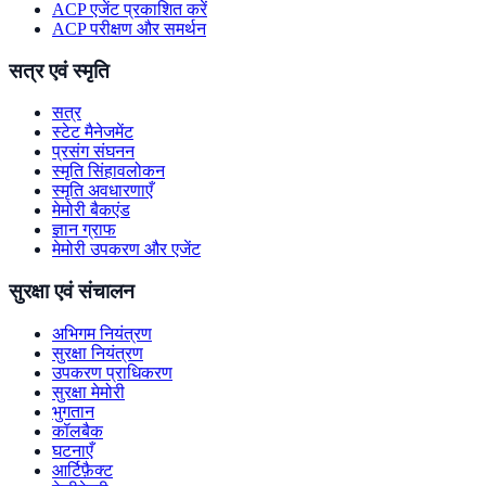
ACP एजेंट प्रकाशित करें
ACP परीक्षण और समर्थन
सत्र एवं स्मृति
सत्र
स्टेट मैनेजमेंट
प्रसंग संघनन
स्मृति सिंहावलोकन
स्मृति अवधारणाएँ
मेमोरी बैकएंड
ज्ञान ग्राफ
मेमोरी उपकरण और एजेंट
सुरक्षा एवं संचालन
अभिगम नियंत्रण
सुरक्षा नियंत्रण
उपकरण प्राधिकरण
सुरक्षा मेमोरी
भुगतान
कॉलबैक
घटनाएँ
आर्टिफ़ैक्ट