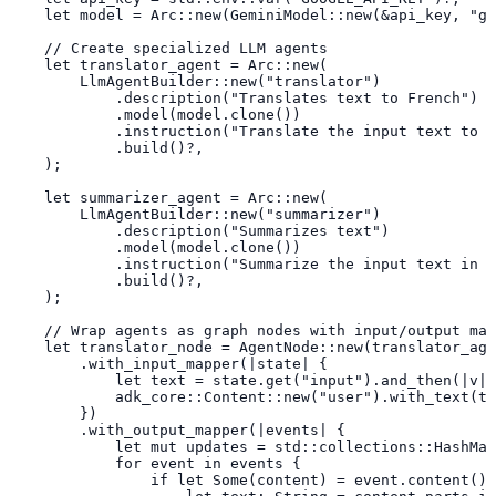
    let model = Arc::new(GeminiModel::new(&api_key, "ge
    // Create specialized LLM agents

    let translator_agent = Arc::new(

        LlmAgentBuilder::new("translator")

            .description("Translates text to French")

            .model(model.clone())

            .instruction("Translate the input text to F
            .build()?,

    );

    let summarizer_agent = Arc::new(

        LlmAgentBuilder::new("summarizer")

            .description("Summarizes text")

            .model(model.clone())

            .instruction("Summarize the input text in o
            .build()?,

    );

    // Wrap agents as graph nodes with input/output map
    let translator_node = AgentNode::new(translator_age
        .with_input_mapper(|state| {

            let text = state.get("input").and_then(|v| 
            adk_core::Content::new("user").with_text(te
        })

        .with_output_mapper(|events| {

            let mut updates = std::collections::HashMap
            for event in events {

                if let Some(content) = event.content() 