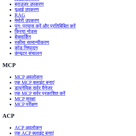
ब्राउज़र उपकरण
यूआई उपकरण
RAG
मेमोरी उपकरण
पुनः प्रयास करें और प्रतिबिंबित करें
क्रिया नोड्स
बेंचमार्किंग
स्कीमा सामान्यीकरण
कोड निष्पादन
कंप्यूटर संचालन
MCP
MCP अवलोकन
एक MCP क्लाइंट बनाएं
डायनेमिक सर्वर मैनेजर
एक MCP सर्वर प्रकाशित करें
MCP सुरक्षा
MCP परीक्षण
ACP
ACP अवलोकन
एक ACP क्लाइंट बनाएं