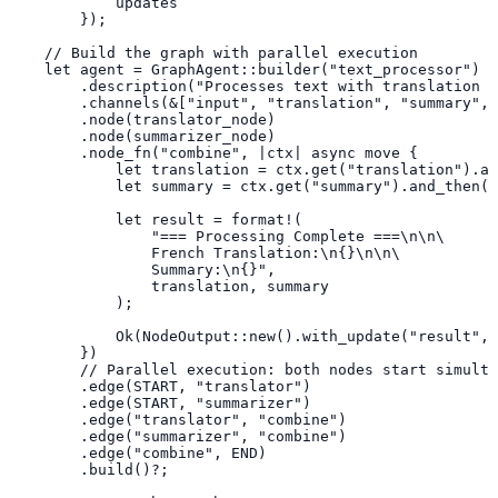
            updates

        });

    // Build the graph with parallel execution

    let agent = GraphAgent::builder("text_processor")

        .description("Processes text with translation a
        .channels(&["input", "translation", "summary", 
        .node(translator_node)

        .node(summarizer_node)

        .node_fn("combine", |ctx| async move {

            let translation = ctx.get("translation").an
            let summary = ctx.get("summary").and_then(|
            let result = format!(

                "=== Processing Complete ===\n\n\

                French Translation:\n{}\n\n\

                Summary:\n{}",

                translation, summary

            );

            Ok(NodeOutput::new().with_update("result", 
        })

        // Parallel execution: both nodes start simulta
        .edge(START, "translator")

        .edge(START, "summarizer")

        .edge("translator", "combine")

        .edge("summarizer", "combine")

        .edge("combine", END)

        .build()?;
