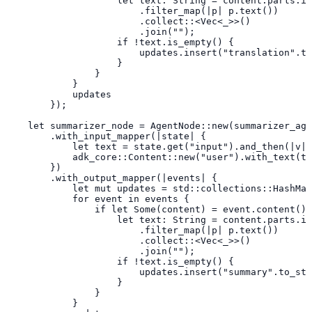
                    let text: String = content.parts.it
                        .filter_map(|p| p.text())

                        .collect::<Vec<_>>()

                        .join("");

                    if !text.is_empty() {

                        updates.insert("translation".to
                    }

                }

            }

            updates

        });

    let summarizer_node = AgentNode::new(summarizer_age
        .with_input_mapper(|state| {

            let text = state.get("input").and_then(|v| 
            adk_core::Content::new("user").with_text(te
        })

        .with_output_mapper(|events| {

            let mut updates = std::collections::HashMap
            for event in events {

                if let Some(content) = event.content() 
                    let text: String = content.parts.it
                        .filter_map(|p| p.text())

                        .collect::<Vec<_>>()

                        .join("");

                    if !text.is_empty() {

                        updates.insert("summary".to_str
                    }

                }

            }
