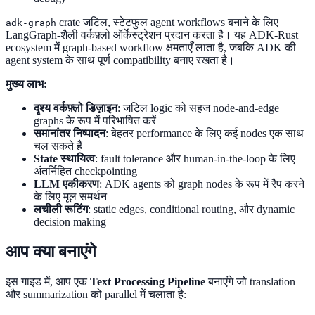
crate जटिल, स्टेटफुल agent workflows बनाने के लिए
adk-graph
LangGraph-शैली वर्कफ़्लो ऑर्केस्ट्रेशन प्रदान करता है। यह ADK-Rust
ecosystem में graph-based workflow क्षमताएँ लाता है, जबकि ADK की
agent system के साथ पूर्ण compatibility बनाए रखता है।
मुख्य लाभ:
दृश्य वर्कफ़्लो डिज़ाइन
: जटिल logic को सहज node-and-edge
graphs के रूप में परिभाषित करें
समानांतर निष्पादन
: बेहतर performance के लिए कई nodes एक साथ
चल सकते हैं
State स्थायित्व
: fault tolerance और human-in-the-loop के लिए
अंतर्निहित checkpointing
LLM एकीकरण
: ADK agents को graph nodes के रूप में रैप करने
के लिए मूल समर्थन
लचीली रूटिंग
: static edges, conditional routing, और dynamic
decision making
आप क्या बनाएंगे
इस गाइड में, आप एक
Text Processing Pipeline
बनाएंगे जो translation
और summarization को parallel में चलाता है: