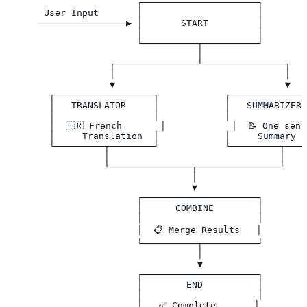
                        ┌─────────────────────┐

       User Input       │                     │

      ────────────────▶ │       START         │

                        │                     │

                        └──────────┬──────────┘

                                   │

                   ┌───────────────┴───────────────┐

                   │                               │

                   ▼                               ▼

        ┌──────────────────┐            ┌──────────────
        │   TRANSLATOR     │            │   SUMMARIZER 
        │                  │            │              
        │  🇫🇷 French       │            │  📝 One sent
        │     Translation  │            │     Summary  
        └─────────┬────────┘            └─────────┬────
                  │                               │

                  └───────────────┬───────────────┘

                                  │

                                  ▼

                        ┌─────────────────────┐

                        │      COMBINE        │

                        │                     │

                        │  📋 Merge Results   │

                        └──────────┬──────────┘

                                   │

                                   ▼

                        ┌─────────────────────┐

                        │        END          │

                        │                     │

                        │   ✅ Complete       │
