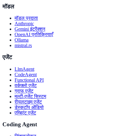
मॉडल
मॉडल प्रदाता
Anthropic
Gemini इंटरैक्शन
OpenAI प्रतिक्रियाएँ
Ollama
mistral.rs
एजेंट
LlmAgent
CodeAgent
Functional API
वर्कफ़्लो एजेंट
ग्राफ एजेंट
मल्टी-एजेंट सिस्टम
रीयलटाइम एजेंट
डेस्कटॉप ऑडियो
एम्बिएंट एजेंट
Coding Agent