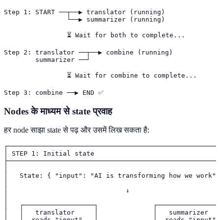
Step 1: START ──┬──▶ translator (running)

                └──▶ summarizer (running)

                ⏳ Wait for both to complete...

Step 2: translator ──┬──▶ combine (running)

        summarizer ──┘

                ⏳ Wait for combine to complete...

Step 3: combine ──▶ END ✅
Nodes के माध्यम से state प्रवाह
हर node साझा state से पढ़ और उसमें लिख सकता है:
┌──────────────────────────────────────────────────────
│ STEP 1: Initial state                                
├──────────────────────────────────────────────────────
│                                                      
│   State: { "input": "AI is transforming how we work" 
│                                                      
│                              ↓                       
│                                                      
│   ┌──────────────────┐              ┌────────────────
│   │   translator     │              │   summarizer   
│   │  reads "input"   │              │  reads "input" 