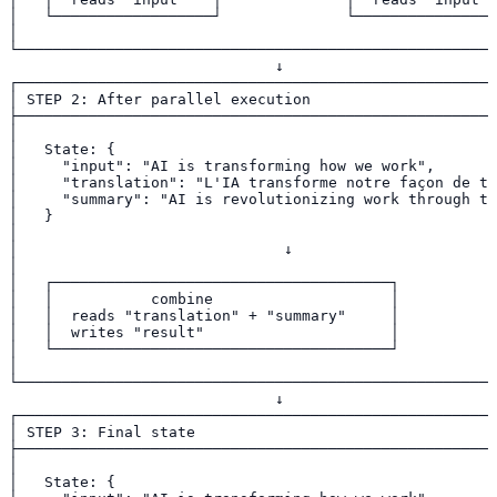
│   └──────────────────┘              └────────────────
│                                                      
└──────────────────────────────────────────────────────
                              ↓

┌──────────────────────────────────────────────────────
│ STEP 2: After parallel execution                     
├──────────────────────────────────────────────────────
│                                                      
│   State: {                                           
│     "input": "AI is transforming how we work",       
│     "translation": "L'IA transforme notre façon de tr
│     "summary": "AI is revolutionizing work through te
│   }                                                  
│                                                      
│                              ↓                       
│                                                      
│   ┌──────────────────────────────────────┐           
│   │           combine                    │           
│   │  reads "translation" + "summary"     │           
│   │  writes "result"                     │           
│   └──────────────────────────────────────┘           
│                                                      
└──────────────────────────────────────────────────────
                              ↓

┌──────────────────────────────────────────────────────
│ STEP 3: Final state                                  
├──────────────────────────────────────────────────────
│                                                      
│   State: {                                           