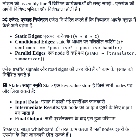
नोड्स को assembly line में विशिष्ट कार्यकर्ताओं की तरह समझें - प्रत्येक की
अपनी विशिष्ट भूमिका और विशेषज्ञता होती है।
🔀 एजेस: प्रवाह नियंत्रण
एजेस निर्धारित करते हैं कि निष्पादन आपके ग्राफ़ में
कैसे आगे बढ़ता है:
Static Edges
: प्रत्यक्ष कनेक्शन (
)
A → B → C
Conditional Edges
: state के आधार पर गतिशील रूटिंग (
if
)
sentiment == "positive" → positive_handler
Parallel Edges
: एक node से कई पथ (
START → [translator,
)
summarizer]
एजेस traffic signals और road signs की तरह होते हैं जो काम के प्रवाह को
निर्देशित करते हैं।
💾 State: साझा स्मृति
State एक key-value store है जिसे सभी nodes पढ़
और लिख सकते हैं:
Input Data
: ग्राफ़ में डाली गई प्रारंभिक जानकारी
Intermediate Results
: एक node का output दूसरे के लिए input
बन जाता है
Final Output
: सभी प्रसंस्करण के बाद पूरा हुआ परिणाम
State एक साझा whiteboard की तरह काम करता है जहाँ nodes दूसरों के
उपयोग के लिए जानकारी छोड़ सकते हैं।