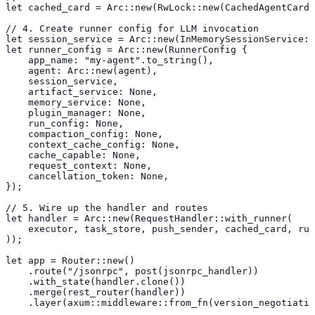
let cached_card = Arc::new(RwLock::new(CachedAgentCard:
// 4. Create runner config for LLM invocation

let session_service = Arc::new(InMemorySessionService::
let runner_config = Arc::new(RunnerConfig {

    app_name: "my-agent".to_string(),

    agent: Arc::new(agent),

    session_service,

    artifact_service: None,

    memory_service: None,

    plugin_manager: None,

    run_config: None,

    compaction_config: None,

    context_cache_config: None,

    cache_capable: None,

    request_context: None,

    cancellation_token: None,

});

// 5. Wire up the handler and routes

let handler = Arc::new(RequestHandler::with_runner(

    executor, task_store, push_sender, cached_card, run
));

let app = Router::new()

    .route("/jsonrpc", post(jsonrpc_handler))

    .with_state(handler.clone())

    .merge(rest_router(handler))

    .layer(axum::middleware::from_fn(version_negotiatio