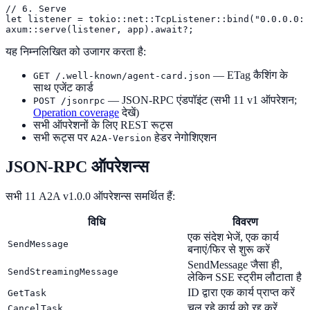
// 6. Serve

let listener = tokio::net::TcpListener::bind("0.0.0.0:3
axum::serve(listener, app).await?;
यह निम्नलिखित को उजागर करता है:
— ETag कैशिंग के
GET /.well-known/agent-card.json
साथ एजेंट कार्ड
— JSON-RPC एंडपॉइंट (सभी 11 v1 ऑपरेशन;
POST /jsonrpc
Operation coverage
देखें)
सभी ऑपरेशनों के लिए REST रूट्स
सभी रूट्स पर
हेडर नेगोशिएशन
A2A-Version
JSON-RPC ऑपरेशन्स
सभी 11 A2A v1.0.0 ऑपरेशन्स समर्थित हैं:
विधि
विवरण
एक संदेश भेजें, एक कार्य
SendMessage
बनाएं/फिर से शुरू करें
SendMessage जैसा ही,
SendStreamingMessage
लेकिन SSE स्ट्रीम लौटाता है
ID द्वारा एक कार्य प्राप्त करें
GetTask
चल रहे कार्य को रद्द करें
CancelTask