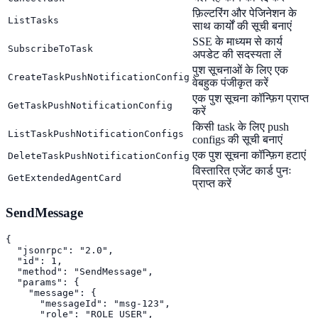
फ़िल्टरिंग और पेजिनेशन के
ListTasks
साथ कार्यों की सूची बनाएं
SSE के माध्यम से कार्य
SubscribeToTask
अपडेट की सदस्यता लें
पुश सूचनाओं के लिए एक
CreateTaskPushNotificationConfig
वेबहुक पंजीकृत करें
एक पुश सूचना कॉन्फ़िग प्राप्त
GetTaskPushNotificationConfig
करें
किसी task के लिए push
ListTaskPushNotificationConfigs
configs की सूची बनाएं
एक पुश सूचना कॉन्फ़िग हटाएं
DeleteTaskPushNotificationConfig
विस्तारित एजेंट कार्ड पुनः
GetExtendedAgentCard
प्राप्त करें
SendMessage
{

  "jsonrpc": "2.0",

  "id": 1,

  "method": "SendMessage",

  "params": {

    "message": {

      "messageId": "msg-123",

      "role": "ROLE_USER",
