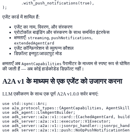
        .with_push_notifications(true),

);
एजेंट कार्ड में शामिल हैं:
एजेंट का नाम, विवरण, और संस्करण
प्रोटोकॉल बाइंडिंग और संस्करण के साथ समर्थित इंटरफेस
क्षमताएँ:
,
,
streaming
pushNotifications
extendedAgentCard
एजेंट कॉन्फ़िगरेशन से व्युत्पन्न कौशल
डिफ़ॉल्ट इनपुट/आउटपुट मोड
क्षमताएँ अब
पैरामीटर के माध्यम से स्पष्ट रूप से घोषित
AgentCapabilities
की जाती हैं — अब कोई हार्डकोडेड डिफ़ॉल्ट नहीं।
A2A v1 के माध्यम से एक एजेंट को उजागर करना
LLM एकीकरण के साथ एक पूर्ण A2A v1.0.0 सर्वर बनाएं:
use std::sync::Arc;

use a2a_protocol_types::{AgentCapabilities, AgentSkill}
use adk_agent::LlmAgentBuilder;

use adk_server::a2a::v1::card::{CachedAgentCard, build_
use adk_server::a2a::v1::executor::V1Executor;

use adk_server::a2a::v1::jsonrpc_handler::jsonrpc_handl
use adk_server::a2a::v1::push::NoOpPushNotificationSend