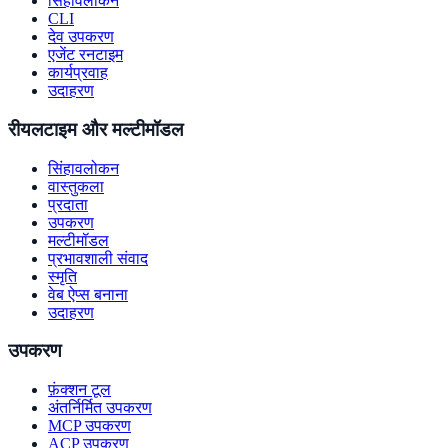
सिंहावलोकन
CLI
देव उपकरण
एजेंट रनटाइम
कार्यप्रवाह
उदाहरण
रीयलटाइम और मल्टीमॉडल
सिंहावलोकन
वास्तुकला
प्रदाता
उपकरण
मल्टीमॉडल
प्रभावशाली संवाद
स्मृति
वेब ऐप्स बनाना
उदाहरण
उपकरण
फ़ंक्शन टूल
अंतर्निर्मित उपकरण
MCP उपकरण
ACP उपकरण