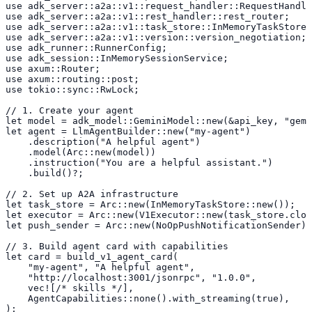
use adk_server::a2a::v1::request_handler::RequestHandle
use adk_server::a2a::v1::rest_handler::rest_router;

use adk_server::a2a::v1::task_store::InMemoryTaskStore;

use adk_server::a2a::v1::version::version_negotiation;

use adk_runner::RunnerConfig;

use adk_session::InMemorySessionService;

use axum::Router;

use axum::routing::post;

use tokio::sync::RwLock;

// 1. Create your agent

let model = adk_model::GeminiModel::new(&api_key, "gemi
let agent = LlmAgentBuilder::new("my-agent")

    .description("A helpful agent")

    .model(Arc::new(model))

    .instruction("You are a helpful assistant.")

    .build()?;

// 2. Set up A2A infrastructure

let task_store = Arc::new(InMemoryTaskStore::new());

let executor = Arc::new(V1Executor::new(task_store.clon
let push_sender = Arc::new(NoOpPushNotificationSender);

// 3. Build agent card with capabilities

let card = build_v1_agent_card(

    "my-agent", "A helpful agent",

    "http://localhost:3001/jsonrpc", "1.0.0",

    vec![/* skills */],

    AgentCapabilities::none().with_streaming(true),

);
