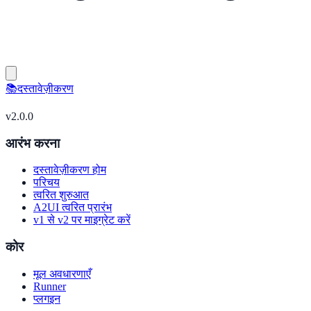
📚
दस्तावेज़ीकरण
v
2.0.0
आरंभ करना
दस्तावेज़ीकरण होम
परिचय
त्वरित शुरुआत
A2UI त्वरित प्रारंभ
v1 से v2 पर माइग्रेट करें
कोर
मूल अवधारणाएँ
Runner
प्लगइन