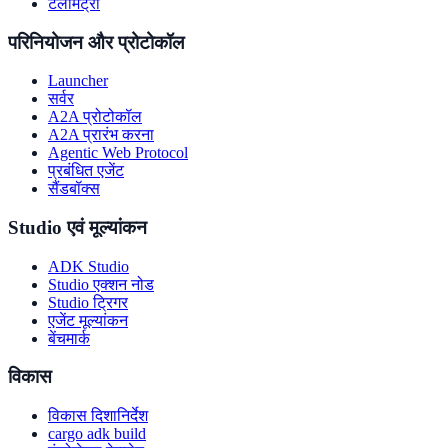
टेलीमेट्री
परिनियोजन और प्रोटोकॉल
Launcher
सर्वर
A2A प्रोटोकॉल
A2A प्रारंभ करना
Agentic Web Protocol
प्रबंधित एजेंट
सैंडबॉक्स
Studio एवं मूल्यांकन
ADK Studio
Studio एक्शन नोड
Studio ट्रिगर
एजेंट मूल्यांकन
बेंचमार्क
विकास
विकास दिशानिर्देश
cargo adk build