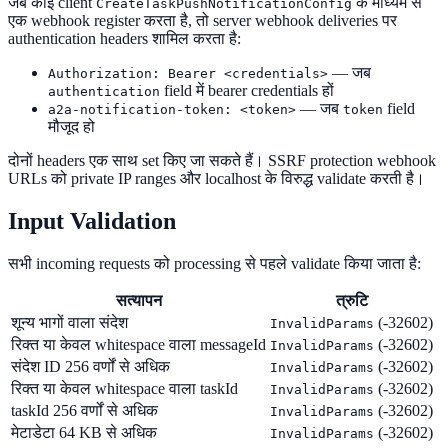
जब कोई client
के माध्यम से
CreateTaskPushNotificationConfig
एक webhook register करता है, तो server webhook deliveries पर
authentication headers शामिल करता है:
— जब
Authorization: Bearer <credentials>
field में bearer credentials हों
authentication
— जब
field
a2a-notification-token: <token>
token
मौजूद हो
दोनों headers एक साथ set किए जा सकते हैं। SSRF protection webhook
URLs को private IP ranges और localhost के विरुद्ध validate करती है।
Input Validation
सभी incoming requests को processing से पहले validate किया जाता है:
सत्यापन
त्रुटि
शून्य भागों वाला संदेश
(-32602)
InvalidParams
रिक्त या केवल whitespace वाला messageId
(-32602)
InvalidParams
संदेश ID 256 वर्णों से अधिक
(-32602)
InvalidParams
रिक्त या केवल whitespace वाला taskId
(-32602)
InvalidParams
taskId 256 वर्णों से अधिक
(-32602)
InvalidParams
मेटाडेटा 64 KB से अधिक
(-32602)
InvalidParams