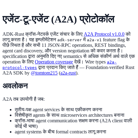
एजेंट-टू-एजेंट (A2A) प्रोटोकॉल
ADK-Rust क्रॉस-नेटवर्क एजेंट संचार के लिए
A2A Protocol v1.0.0
को
लागू करता है। यह इम्प्लीमेंटेशन
में
feature flag के
adk-server
a2a-v1
पीछे स्थित है और सभी 11 JSON-RPC operations, REST bindings,
agent card discovery, और version negotiation को कवर करता है।
specification द्वारा अनुमति दिए गए semantics से अधिक संकीर्ण अर्थ वाले एक
operation के लिए
Operation coverage
देखें। Wire types
a2a-
द्वारा प्रदान किए जाते हैं — Foundation-verified Rust
protocol-types
A2A SDK by
@tomtom215
(
a2a-rust
).
अवलोकन
A2A तब उपयोगी है जब:
तृतीय-पक्ष agent services के साथ एकीकरण करना
विशेषीकृत agents के साथ microservices architectures बनाना
क्रॉस-भाषा agent communication सक्षम करना (A2A client वाली
कोई भी भाषा)
agent systems के बीच formal contracts लागू करना