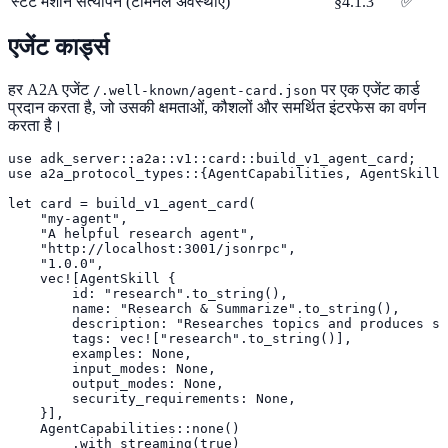
स्टेट मशीन सत्यापन (टर्मिनल अवस्थाएँ)
§4.1.3
✅
एजेंट कार्ड्स
हर A2A एजेंट
पर एक एजेंट कार्ड
/.well-known/agent-card.json
प्रदान करता है, जो उसकी क्षमताओं, कौशलों और समर्थित इंटरफेस का वर्णन
करता है।
use adk_server::a2a::v1::card::build_v1_agent_card;

use a2a_protocol_types::{AgentCapabilities, AgentSkill}
let card = build_v1_agent_card(

    "my-agent",

    "A helpful research agent",

    "http://localhost:3001/jsonrpc",

    "1.0.0",

    vec![AgentSkill {

        id: "research".to_string(),

        name: "Research & Summarize".to_string(),

        description: "Researches topics and produces st
        tags: vec!["research".to_string()],

        examples: None,

        input_modes: None,

        output_modes: None,

        security_requirements: None,

    }],

    AgentCapabilities::none()

        .with_streaming(true)
