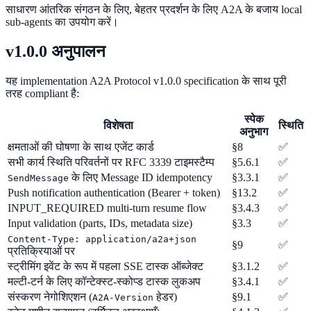
साधारण आंतरिक संगठन के लिए, बेहतर प्रदर्शन के लिए A2A के बजाय local
sub-agents का उपयोग करें।
v1.0.0 अनुपालन
यह implementation A2A Protocol v1.0.0 specification के साथ पूरी
तरह compliant है:
स्पेक
विशेषता
स्थिति
अनुभाग
क्षमताओं की घोषणा के साथ एजेंट कार्ड
§8
✅
सभी कार्य स्थिति परिवर्तनों पर RFC 3339 टाइमस्टैम्प
§5.6.1
✅
के लिए Message ID idempotency
§3.3.1
✅
SendMessage
Push notification authentication (Bearer + token)
§13.2
✅
INPUT_REQUIRED multi-turn resume flow
§3.4.3
✅
Input validation (parts, IDs, metadata size)
§3.3
✅
Content-Type: application/a2a+json
§9
✅
प्रतिक्रियाओं पर
स्ट्रीमिंग इवेंट के रूप में पहला SSE टास्क ऑब्जेक्ट
§3.1.2
✅
मल्टी-टर्न के लिए कॉन्टेक्स्ट-स्कोप्ड टास्क लुकअप
§3.4.1
✅
संस्करण नेगोशिएशन (
हेडर)
§9.1
✅
A2A-Version