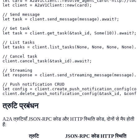
let card = A2aV1Client::resolve_agent_card("http://loca
let client = A2aV1Client::new(card);

// Send message

let task = client.send_message(message).await?;

// Get task

let task = client.get_task(&task_id, Some(10)).await?;

// List tasks

let tasks = client.list_tasks(None, None, None, None).a
// Cancel task

client.cancel_task(&task_id).await?;

// Streaming

let response = client.send_streaming_message(message).a
// Push notification CRUD

let config = client.create_push_notification_config(con
client.delete_push_notification_config(&task_id, &confi
त्रुटि प्रबंधन
A2A त्रुटियाँ JSON-RPC कोड और HTTP स्थिति कोड, दोनों से मैप होती
हैं:
त्रुटि
JSON-RPC कोड
HTTP स्थिति