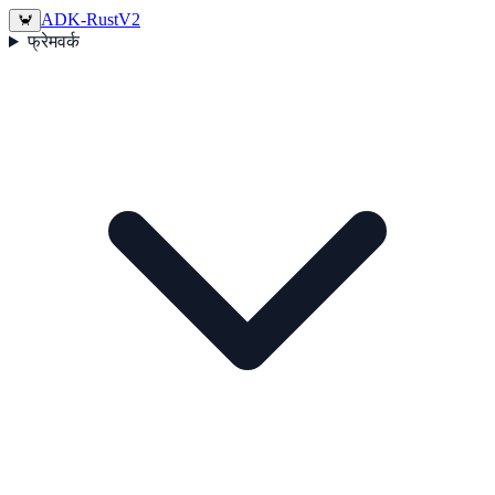
ADK-Rust
V2
🦀
फ्रेमवर्क