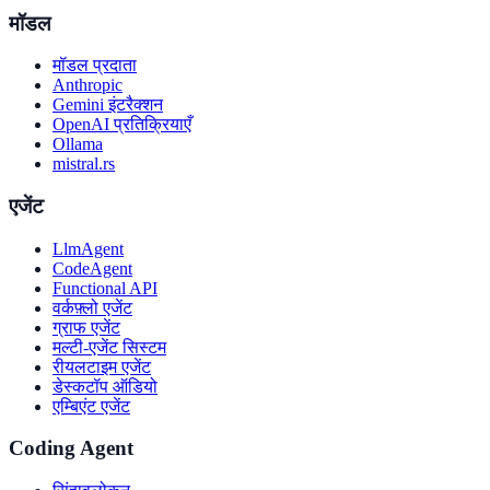
मॉडल
मॉडल प्रदाता
Anthropic
Gemini इंटरैक्शन
OpenAI प्रतिक्रियाएँ
Ollama
mistral.rs
एजेंट
LlmAgent
CodeAgent
Functional API
वर्कफ़्लो एजेंट
ग्राफ एजेंट
मल्टी-एजेंट सिस्टम
रीयलटाइम एजेंट
डेस्कटॉप ऑडियो
एम्बिएंट एजेंट
Coding Agent