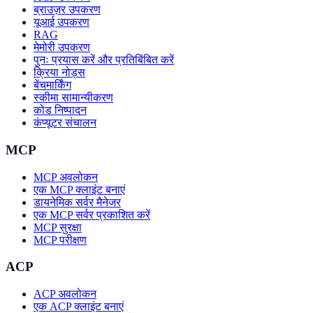
ब्राउज़र उपकरण
यूआई उपकरण
RAG
मेमोरी उपकरण
पुनः प्रयास करें और प्रतिबिंबित करें
क्रिया नोड्स
बेंचमार्किंग
स्कीमा सामान्यीकरण
कोड निष्पादन
कंप्यूटर संचालन
MCP
MCP अवलोकन
एक MCP क्लाइंट बनाएं
डायनेमिक सर्वर मैनेजर
एक MCP सर्वर प्रकाशित करें
MCP सुरक्षा
MCP परीक्षण
ACP
ACP अवलोकन
एक ACP क्लाइंट बनाएं