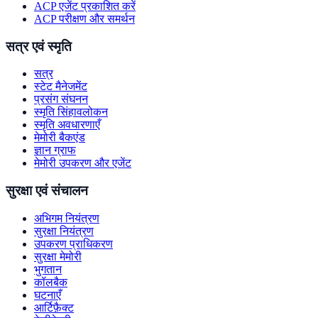
ACP एजेंट प्रकाशित करें
ACP परीक्षण और समर्थन
सत्र एवं स्मृति
सत्र
स्टेट मैनेजमेंट
प्रसंग संघनन
स्मृति सिंहावलोकन
स्मृति अवधारणाएँ
मेमोरी बैकएंड
ज्ञान ग्राफ
मेमोरी उपकरण और एजेंट
सुरक्षा एवं संचालन
अभिगम नियंत्रण
सुरक्षा नियंत्रण
उपकरण प्राधिकरण
सुरक्षा मेमोरी
भुगतान
कॉलबैक
घटनाएँ
आर्टिफ़ैक्ट