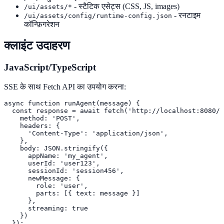
- स्टैटिक एसेट्स (CSS, JS, images)
/ui/assets/*
- रनटाइम
/ui/assets/config/runtime-config.json
कॉन्फ़िगरेशन
क्लाइंट उदाहरण
JavaScript/TypeScript
SSE के साथ Fetch API का उपयोग करना:
async function runAgent(message) {

  const response = await fetch('http://localhost:8080/a
    method: 'POST',

    headers: {

      'Content-Type': 'application/json',

    },

    body: JSON.stringify({

      appName: 'my_agent',

      userId: 'user123',

      sessionId: 'session456',

      newMessage: {

        role: 'user',

        parts: [{ text: message }]

      },

      streaming: true

    })

  });
