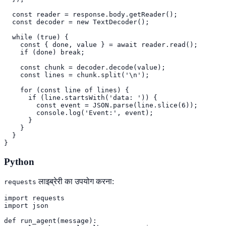
  const reader = response.body.getReader();

  const decoder = new TextDecoder();

  while (true) {

    const { done, value } = await reader.read();

    if (done) break;

    const chunk = decoder.decode(value);

    const lines = chunk.split('\n');

    for (const line of lines) {

      if (line.startsWith('data: ')) {

        const event = JSON.parse(line.slice(6));

        console.log('Event:', event);

      }

    }

  }

}
Python
लाइब्रेरी का उपयोग करना:
requests
import requests

import json

def run_agent(message):
