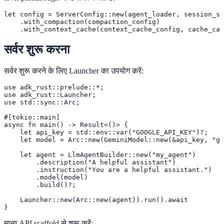
let config = ServerConfig::new(agent_loader, session_se
    .with_compaction(compaction_config)

    .with_context_cache(context_cache_config, cache_cap
सर्वर शुरू करना
सर्वर शुरू करने के लिए Launcher का उपयोग करें:
use adk_rust::prelude::*;

use adk_rust::Launcher;

use std::sync::Arc;

#[tokio::main]

async fn main() -> Result<()> {

    let api_key = std::env::var("GOOGLE_API_KEY")?;

    let model = Arc::new(GeminiModel::new(&api_key, "ge
    let agent = LlmAgentBuilder::new("my_agent")

        .description("A helpful assistant")

        .instruction("You are a helpful assistant.")

        .model(model)

        .build()?;

    Launcher::new(Arc::new(agent)).run().await

}
मान्य API scaffold से शुरू करें: