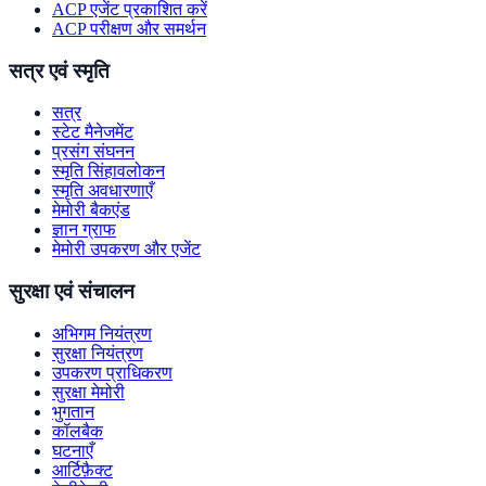
ACP एजेंट प्रकाशित करें
ACP परीक्षण और समर्थन
सत्र एवं स्मृति
सत्र
स्टेट मैनेजमेंट
प्रसंग संघनन
स्मृति सिंहावलोकन
स्मृति अवधारणाएँ
मेमोरी बैकएंड
ज्ञान ग्राफ
मेमोरी उपकरण और एजेंट
सुरक्षा एवं संचालन
अभिगम नियंत्रण
सुरक्षा नियंत्रण
उपकरण प्राधिकरण
सुरक्षा मेमोरी
भुगतान
कॉलबैक
घटनाएँ
आर्टिफ़ैक्ट