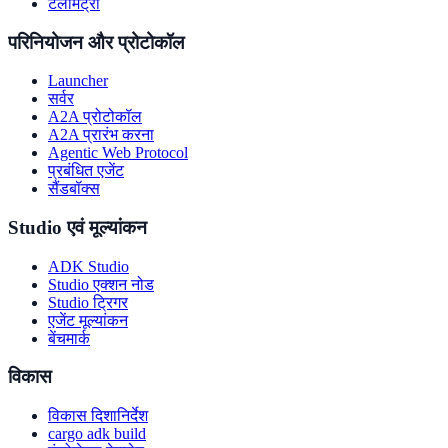
टेलीमेट्री
परिनियोजन और प्रोटोकॉल
Launcher
सर्वर
A2A प्रोटोकॉल
A2A प्रारंभ करना
Agentic Web Protocol
प्रबंधित एजेंट
सैंडबॉक्स
Studio एवं मूल्यांकन
ADK Studio
Studio एक्शन नोड
Studio ट्रिगर
एजेंट मूल्यांकन
बेंचमार्क
विकास
विकास दिशानिर्देश
cargo adk build