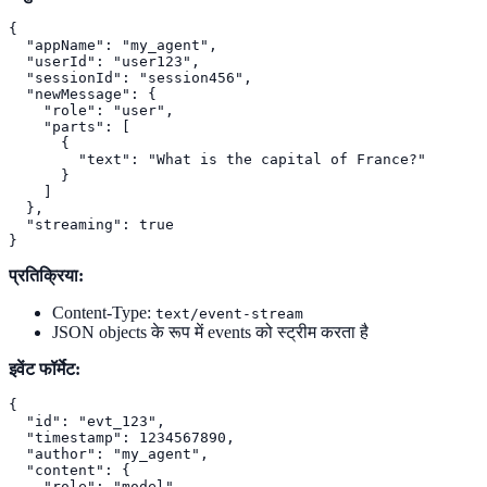
{

  "appName": "my_agent",

  "userId": "user123",

  "sessionId": "session456",

  "newMessage": {

    "role": "user",

    "parts": [

      {

        "text": "What is the capital of France?"

      }

    ]

  },

  "streaming": true

}
प्रतिक्रिया:
Content-Type:
text/event-stream
JSON objects के रूप में events को स्ट्रीम करता है
इवेंट फॉर्मेट:
{

  "id": "evt_123",

  "timestamp": 1234567890,

  "author": "my_agent",

  "content": {

    "role": "model",
