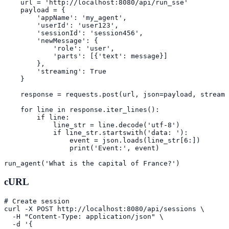
    url = 'http://localhost:8080/api/run_sse'

    payload = {

        'appName': 'my_agent',

        'userId': 'user123',

        'sessionId': 'session456',

        'newMessage': {

            'role': 'user',

            'parts': [{'text': message}]

        },

        'streaming': True

    }

    response = requests.post(url, json=payload, stream=
    for line in response.iter_lines():

        if line:

            line_str = line.decode('utf-8')

            if line_str.startswith('data: '):

                event = json.loads(line_str[6:])

                print('Event:', event)

run_agent('What is the capital of France?')
cURL
# Create session

curl -X POST http://localhost:8080/api/sessions \

  -H "Content-Type: application/json" \

  -d '{
