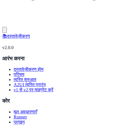
📚
दस्तावेज़ीकरण
v
2.0.0
आरंभ करना
दस्तावेज़ीकरण होम
परिचय
त्वरित शुरुआत
A2UI त्वरित प्रारंभ
v1 से v2 पर माइग्रेट करें
कोर
मूल अवधारणाएँ
Runner
प्लगइन