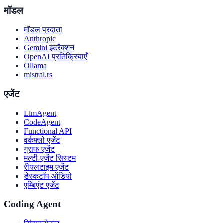
मॉडल
मॉडल प्रदाता
Anthropic
Gemini इंटरैक्शन
OpenAI प्रतिक्रियाएँ
Ollama
mistral.rs
एजेंट
LlmAgent
CodeAgent
Functional API
वर्कफ़्लो एजेंट
ग्राफ एजेंट
मल्टी-एजेंट सिस्टम
रीयलटाइम एजेंट
डेस्कटॉप ऑडियो
एम्बिएंट एजेंट
Coding Agent