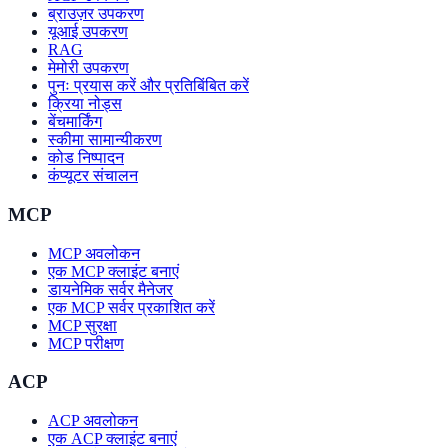
ब्राउज़र उपकरण
यूआई उपकरण
RAG
मेमोरी उपकरण
पुनः प्रयास करें और प्रतिबिंबित करें
क्रिया नोड्स
बेंचमार्किंग
स्कीमा सामान्यीकरण
कोड निष्पादन
कंप्यूटर संचालन
MCP
MCP अवलोकन
एक MCP क्लाइंट बनाएं
डायनेमिक सर्वर मैनेजर
एक MCP सर्वर प्रकाशित करें
MCP सुरक्षा
MCP परीक्षण
ACP
ACP अवलोकन
एक ACP क्लाइंट बनाएं