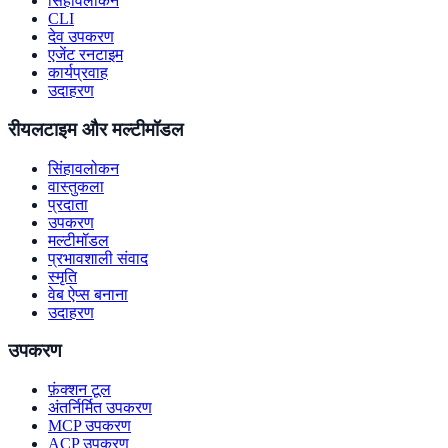
सिंहावलोकन
CLI
देव उपकरण
एजेंट रनटाइम
कार्यप्रवाह
उदाहरण
रीयलटाइम और मल्टीमॉडल
सिंहावलोकन
वास्तुकला
प्रदाता
उपकरण
मल्टीमॉडल
प्रभावशाली संवाद
स्मृति
वेब ऐप्स बनाना
उदाहरण
उपकरण
फ़ंक्शन टूल
अंतर्निर्मित उपकरण
MCP उपकरण
ACP उपकरण