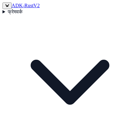
ADK-Rust
V2
🦀
फ्रेमवर्क