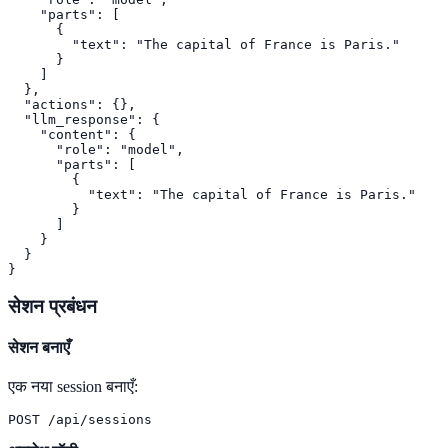
    "parts": [

      {

        "text": "The capital of France is Paris."

      }

    ]

  },

  "actions": {},

  "llm_response": {

    "content": {

      "role": "model",

      "parts": [

        {

          "text": "The capital of France is Paris."

        }

      ]

    }

  }

}
सेशन प्रबंधन
सेशन बनाएँ
एक नया session बनाएँ:
POST /api/sessions