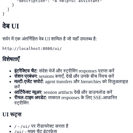
      "description": "A helpful assistant"

    }

  ]

}
वेब UI
सर्वर में एक अंतर्निहित वेब UI शामिल है जो यहाँ उपलब्ध है:
http://localhost:8080/ui/
विशेषताएँ
इंटरैक्टिव चैट
: संदेश भेजें और स्ट्रीमिंग responses प्राप्त करें
सेशन प्रबंधन
: sessions बनाएँ, देखें और उनके बीच स्विच करें
मल्टी-एजेंट सपोर्ट
: agent transfers और hierarchies को विज़ुअलाइज़
करें
आर्टिफैक्ट व्यूअर
: session artifacts देखें और डाउनलोड करें
रीयल-टाइम अपडेट
: तत्काल responses के लिए SSE-आधारित
स्ट्रीमिंग
UI रूट्स
-
पर रीडायरेक्ट करता है
/
/ui/
- मुख्य चैट इंटरफ़ेस
/ui/