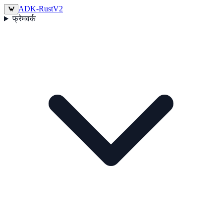
ADK-Rust
V2
🦀
फ्रेमवर्क