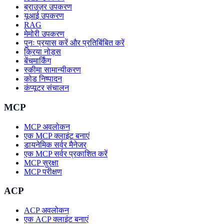
ब्राउज़र उपकरण
यूआई उपकरण
RAG
मेमोरी उपकरण
पुनः प्रयास करें और प्रतिबिंबित करें
क्रिया नोड्स
बेंचमार्किंग
स्कीमा सामान्यीकरण
कोड निष्पादन
कंप्यूटर संचालन
MCP
MCP अवलोकन
एक MCP क्लाइंट बनाएं
डायनेमिक सर्वर मैनेजर
एक MCP सर्वर प्रकाशित करें
MCP सुरक्षा
MCP परीक्षण
ACP
ACP अवलोकन
एक ACP क्लाइंट बनाएं