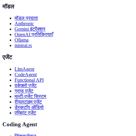
मॉडल
मॉडल प्रदाता
Anthropic
Gemini इंटरैक्शन
OpenAI प्रतिक्रियाएँ
Ollama
mistral.rs
एजेंट
LlmAgent
CodeAgent
Functional API
वर्कफ़्लो एजेंट
ग्राफ एजेंट
मल्टी-एजेंट सिस्टम
रीयलटाइम एजेंट
डेस्कटॉप ऑडियो
एम्बिएंट एजेंट
Coding Agent