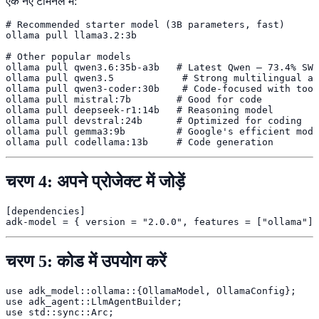
एक नए टर्मिनल में:
# Recommended starter model (3B parameters, fast)

ollama pull llama3.2:3b

# Other popular models

ollama pull qwen3.6:35b-a3b   # Latest Qwen — 73.4% SWE
ollama pull qwen3.5            # Strong multilingual an
ollama pull qwen3-coder:30b    # Code-focused with tool
ollama pull mistral:7b        # Good for code

ollama pull deepseek-r1:14b   # Reasoning model

ollama pull devstral:24b      # Optimized for coding

ollama pull gemma3:9b         # Google's efficient mode
ollama pull codellama:13b     # Code generation
चरण 4: अपने प्रोजेक्ट में जोड़ें
[dependencies]

adk-model = { version = "2.0.0", features = ["ollama"] 
चरण 5: कोड में उपयोग करें
use adk_model::ollama::{OllamaModel, OllamaConfig};

use adk_agent::LlmAgentBuilder;

use std::sync::Arc;
