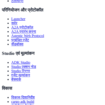
टेलीमेट्री
परिनियोजन और प्रोटोकॉल
Launcher
सर्वर
A2A प्रोटोकॉल
A2A प्रारंभ करना
Agentic Web Protocol
प्रबंधित एजेंट
सैंडबॉक्स
Studio एवं मूल्यांकन
ADK Studio
Studio एक्शन नोड
Studio ट्रिगर
एजेंट मूल्यांकन
बेंचमार्क
विकास
विकास दिशानिर्देश
cargo adk build