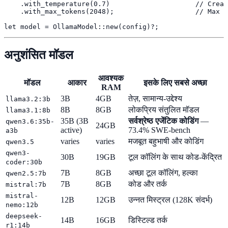
    .with_temperature(0.7)                     // Creat
    .with_max_tokens(2048);                    // Max r
let model = OllamaModel::new(config)?;
अनुशंसित मॉडल
आवश्यक
मॉडल
आकार
इसके लिए सबसे अच्छा
RAM
3B
4GB
तेज़, सामान्य-उद्देश्य
llama3.2:3b
8B
8GB
लोकप्रिय संतुलित मॉडल
llama3.1:8b
35B (3B
सर्वश्रेष्ठ एजेंटिक कोडिंग
—
qwen3.6:35b-
24GB
active)
73.4% SWE-bench
a3b
varies
varies
मजबूत बहुभाषी और कोडिंग
qwen3.5
qwen3-
30B
19GB
टूल कॉलिंग के साथ कोड-केंद्रित
coder:30b
7B
8GB
अच्छा टूल कॉलिंग, हल्का
qwen2.5:7b
7B
8GB
कोड और तर्क
mistral:7b
mistral-
12B
12GB
उन्नत मिस्ट्रल (128K संदर्भ)
nemo:12b
deepseek-
14B
16GB
डिस्टिल्ड तर्क
r1:14b