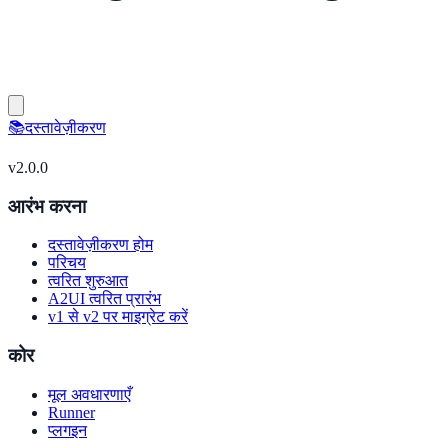
📚
दस्तावेज़ीकरण
v
2.0.0
आरंभ करना
दस्तावेज़ीकरण होम
परिचय
त्वरित शुरुआत
A2UI त्वरित प्रारंभ
v1 से v2 पर माइग्रेट करें
कोर
मूल अवधारणाएँ
Runner
प्लगइन