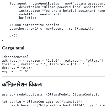
    let agent = LlmAgentBuilder::new("ollama_assistant"
        .description("Ollama-powered local assistant")

        .instruction("You are a helpful assistant runni
        .model(Arc::new(model))

        .build()?;

    // Run interactive session

    Launcher::new(Arc::new(agent)).run().await?;

    Ok(())

}
Cargo.toml
[dependencies]

adk-rust = { version = "2.0.0", features = ["ollama"] }

tokio = { version = "1", features = ["full"] }

dotenvy = "0.15"

anyhow = "1.0"
कॉन्फ़िगरेशन विकल्प
use adk_model::ollama::{OllamaModel, OllamaConfig};

let config = OllamaConfig::new("llama3.2")

    .with_base_url("http://localhost:11434")  // Custom