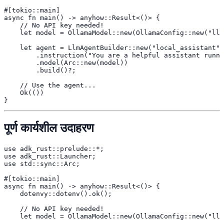
#[tokio::main]

async fn main() -> anyhow::Result<()> {

    // No API key needed!

    let model = OllamaModel::new(OllamaConfig::new("lla
    let agent = LlmAgentBuilder::new("local_assistant")

        .instruction("You are a helpful assistant runni
        .model(Arc::new(model))

        .build()?;

    // Use the agent...

    Ok(())

}
पूर्ण कार्यशील उदाहरण
use adk_rust::prelude::*;

use adk_rust::Launcher;

use std::sync::Arc;

#[tokio::main]

async fn main() -> anyhow::Result<()> {

    dotenvy::dotenv().ok();

    // No API key needed!

    let model = OllamaModel::new(OllamaConfig::new("lla