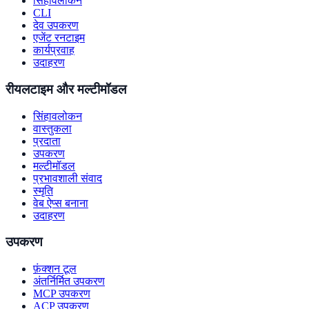
सिंहावलोकन
CLI
देव उपकरण
एजेंट रनटाइम
कार्यप्रवाह
उदाहरण
रीयलटाइम और मल्टीमॉडल
सिंहावलोकन
वास्तुकला
प्रदाता
उपकरण
मल्टीमॉडल
प्रभावशाली संवाद
स्मृति
वेब ऐप्स बनाना
उदाहरण
उपकरण
फ़ंक्शन टूल
अंतर्निर्मित उपकरण
MCP उपकरण
ACP उपकरण