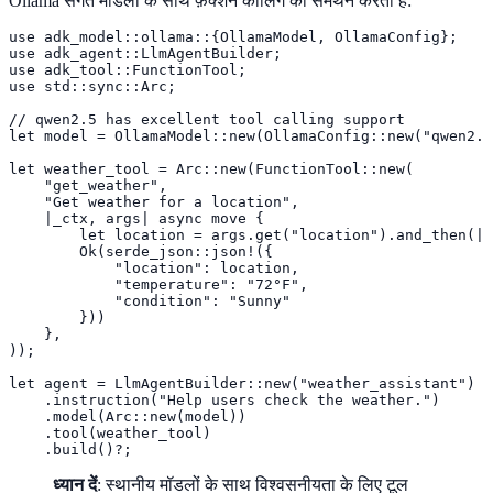
Ollama संगत मॉडलों के साथ फ़ंक्शन कॉलिंग का समर्थन करता है:
use adk_model::ollama::{OllamaModel, OllamaConfig};

use adk_agent::LlmAgentBuilder;

use adk_tool::FunctionTool;

use std::sync::Arc;

// qwen2.5 has excellent tool calling support

let model = OllamaModel::new(OllamaConfig::new("qwen2.5
let weather_tool = Arc::new(FunctionTool::new(

    "get_weather",

    "Get weather for a location",

    |_ctx, args| async move {

        let location = args.get("location").and_then(|v
        Ok(serde_json::json!({

            "location": location,

            "temperature": "72°F",

            "condition": "Sunny"

        }))

    },

));

let agent = LlmAgentBuilder::new("weather_assistant")

    .instruction("Help users check the weather.")

    .model(Arc::new(model))

    .tool(weather_tool)

    .build()?;
ध्यान दें
: स्थानीय मॉडलों के साथ विश्वसनीयता के लिए टूल