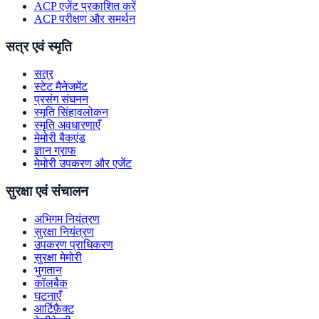
ACP एजेंट प्रकाशित करें
ACP परीक्षण और समर्थन
सत्र एवं स्मृति
सत्र
स्टेट मैनेजमेंट
प्रसंग संघनन
स्मृति सिंहावलोकन
स्मृति अवधारणाएँ
मेमोरी बैकएंड
ज्ञान ग्राफ
मेमोरी उपकरण और एजेंट
सुरक्षा एवं संचालन
अभिगम नियंत्रण
सुरक्षा नियंत्रण
उपकरण प्राधिकरण
सुरक्षा मेमोरी
भुगतान
कॉलबैक
घटनाएँ
आर्टिफ़ैक्ट