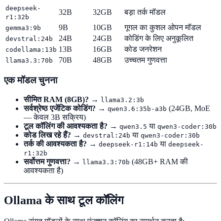
deepseek-
32B
32GB
बड़ा तर्क मॉडल
r1:32b
9B
10GB
गूगल का कुशल ओपन मॉडल
gemma3:9b
24B
24GB
कोडिंग के लिए अनुकूलित
devstral:24b
13B
16GB
कोड जनरेशन
codellama:13b
70B
48GB
उच्चतम गुणवत्ता
llama3.3:70b
एक मॉडल चुनना
सीमित RAM (8GB)?
→
llama3.2:3b
सर्वश्रेष्ठ एजेंटिक कोडिंग?
→
(24GB, MoE
qwen3.6:35b-a3b
— केवल 3B सक्रिय)
टूल कॉलिंग की आवश्यकता है?
→
या
qwen3.5
qwen3-coder:30b
कोड लिख रहे हैं?
→
या
devstral:24b
qwen3-coder:30b
तर्क की आवश्यकता है?
→
या
deepseek-r1:14b
deepseek-
r1:32b
सर्वोत्तम गुणवत्ता?
→
(48GB+ RAM की
llama3.3:70b
आवश्यकता है)
Ollama के साथ टूल कॉलिंग