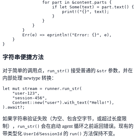
                for part in &content.parts {

                    if let Some(text) = part.text() {

                        print!("{}", text);

                    }

                }

            }

        }

        Err(e) => eprintln!("Error: {}", e),

    }

}
字符串便捷方法
对于简单的调用点，
接受普通的
参数，并在
run_str()
&str
内部处理 newtype 转换：
let mut stream = runner.run_str(

    "user-123",

    "session-456",

    Content::new("user").with_text("Hello!"),

).await?;
如果字符串验证失败（为空、包含空字节，或超过长度限
制），
会在启动 agent 循环之前返回错误。现有的
run_str()
带类型化
/
的
方法保持不变。
UserId
SessionId
run()