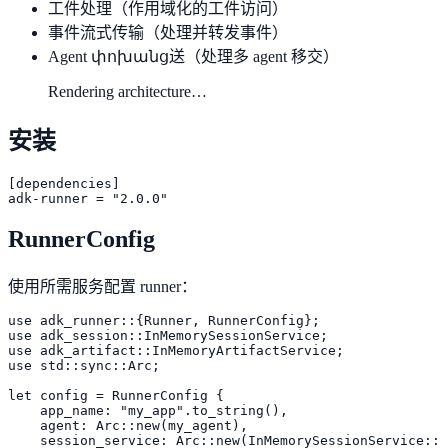
工件处理（作用域化的工件访问）
事件流式传输（处理并转发事件）
Agent փոխանց送（处理多 agent 移交）
Rendering architecture…
安装
[dependencies]

adk-runner = "2.0.0"
RunnerConfig
使用所需服务配置 runner：
use adk_runner::{Runner, RunnerConfig};

use adk_session::InMemorySessionService;

use adk_artifact::InMemoryArtifactService;

use std::sync::Arc;

let config = RunnerConfig {

    app_name: "my_app".to_string(),

    agent: Arc::new(my_agent),

    session_service: Arc::new(InMemorySessionService::n