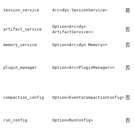
session_service
Arc<dyn SessionService>
是
Option<Arc<dyn
artifact_service
否
ArtifactService>>
memory_service
Option<Arc<dyn Memory>>
否
plugin_manager
Option<Arc<PluginManager>>
否
compaction_config
Option<EventsCompactionConfig>
否
run_config
Option<RunConfig>
否