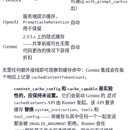
可通过
with_prompt_caching
出）
服务端提示缓存，
OpenAI
PromptCacheRetention
自动
用于保留
2.5/3.x 上的隐式缓存
——共享前缀可在无需
Gemini
自动
代码更改的情况下获得
折扣
无需任何额外接线即可观察到缓存命中：Gemini 集成会在每
个响应上记录
。
cachedContentTokenCount
和
是实验
context_cache_config
cache_capable
性的，应保持未设置。
它们会驱动 Gemini 的
显式
API 由 Runner 发起。该 API 要求
cachedContents
缓存
替换
、
和
system_instruction
tools
—— 将缓存与其中任何一个一起发送
tool_config
都会被
拒绝。Runner 会在
INVALID_ARGUMENT