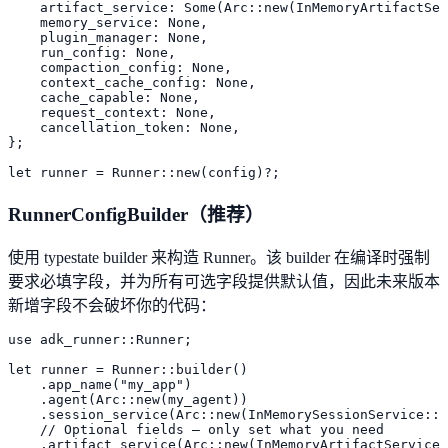
    artifact_service: Some(Arc::new(InMemoryArtifactSer
    memory_service: None,

    plugin_manager: None,

    run_config: None,

    compaction_config: None,

    context_cache_config: None,

    cache_capable: None,

    request_context: None,

    cancellation_token: None,

};

let runner = Runner::new(config)?;
RunnerConfigBuilder（推荐）
使用 typestate builder 来构造 Runner。该 builder 在编译时强制
要求必填字段，并为所有可选字段提供默认值，因此未来版本
新增字段不会破坏你的代码：
use adk_runner::Runner;

let runner = Runner::builder()

    .app_name("my_app")

    .agent(Arc::new(my_agent))

    .session_service(Arc::new(InMemorySessionService::n
    // Optional fields — only set what you need

    .artifact_service(Arc::new(InMemoryArtifactService: