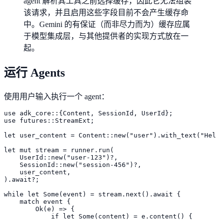
agent 解析其工具之前选择缓存，因此它无法组装
该请求，并且启用这些字段目前不会产生缓存命
中。Gemini 的有保证（而非尽力而为）缓存应属
于模型集成层，与其他提供者的实现方式放在一
起。
运行 Agents
使用用户输入执行一个 agent：
use adk_core::{Content, SessionId, UserId};

use futures::StreamExt;

let user_content = Content::new("user").with_text("Hell
let mut stream = runner.run(

    UserId::new("user-123")?,

    SessionId::new("session-456")?,

    user_content,

).await?;

while let Some(event) = stream.next().await {

    match event {

        Ok(e) => {

            if let Some(content) = e.content() {
