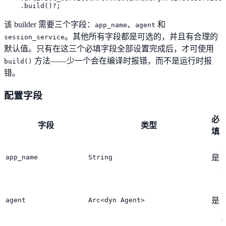
    .build()?;
该 builder 需要三个字段：
、
和
app_name
agent
。其他所有字段都是可选的，并且有合理的
session_service
默认值。只有在这三个必填字段全部设置完成后，才可使用
方法——少一个会在编译时报错，而不是运行时报
build()
错。
配置字段
必
字段
类型
填
app_name
String
是
agent
Arc<dyn Agent>
是
a