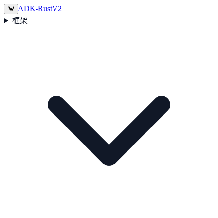
ADK-Rust
V2
🦀
框架