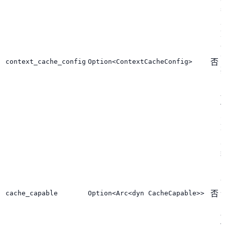
context_cache_config
Option<ContextCacheConfig>
否
cache_capable
Option<Arc<dyn CacheCapable>>
否