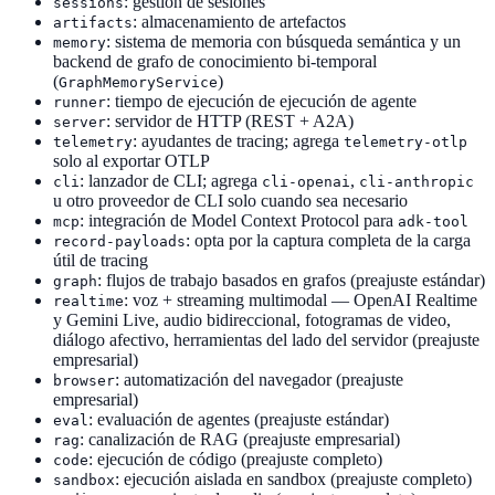
: gestión de sesiones
sessions
: almacenamiento de artefactos
artifacts
: sistema de memoria con búsqueda semántica y un
memory
backend de grafo de conocimiento bi-temporal
(
)
GraphMemoryService
: tiempo de ejecución de ejecución de agente
runner
: servidor de HTTP (REST + A2A)
server
: ayudantes de tracing; agrega
telemetry
telemetry-otlp
solo al exportar OTLP
: lanzador de CLI; agrega
,
cli
cli-openai
cli-anthropic
u otro proveedor de CLI solo cuando sea necesario
: integración de Model Context Protocol para
mcp
adk-tool
: opta por la captura completa de la carga
record-payloads
útil de tracing
: flujos de trabajo basados en grafos (preajuste estándar)
graph
: voz + streaming multimodal — OpenAI Realtime
realtime
y Gemini Live, audio bidireccional, fotogramas de video,
diálogo afectivo, herramientas del lado del servidor (preajuste
empresarial)
: automatización del navegador (preajuste
browser
empresarial)
: evaluación de agentes (preajuste estándar)
eval
: canalización de RAG (preajuste empresarial)
rag
: ejecución de código (preajuste completo)
code
: ejecución aislada en sandbox (preajuste completo)
sandbox