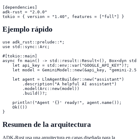
[dependencies]

adk-rust = "2.0.0"

tokio = { version = "1.40", features = ["full"] }
Ejemplo rápido
use adk_rust::prelude::*;

use std::sync::Arc;

#[tokio::main]

async fn main() -> std::result::Result<(), Box<dyn std:
    let api_key = std::env::var("GOOGLE_API_KEY")?;

    let model = GeminiModel::new(&api_key, "gemini-2.5-
    let agent = LlmAgentBuilder::new("assistant")

        .description("A helpful AI assistant")

        .model(Arc::new(model))

        .build()?;

    println!("Agent '{}' ready!", agent.name());

    Ok(())

}
Resumen de la arquitectura
ADK-Rust usa una arquitectura en capas diseñada para la