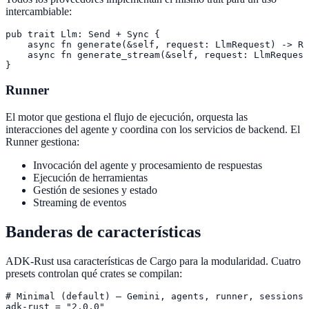
intercambiable:
pub trait Llm: Send + Sync {

    async fn generate(&self, request: LlmRequest) -> Re
    async fn generate_stream(&self, request: LlmRequest
}
Runner
El motor que gestiona el flujo de ejecución, orquesta las
interacciones del agente y coordina con los servicios de backend. El
Runner gestiona:
Invocación del agente y procesamiento de respuestas
Ejecución de herramientas
Gestión de sesiones y estado
Streaming de eventos
Banderas de características
ADK-Rust usa características de Cargo para la modularidad. Cuatro
presets controlan qué crates se compilan:
# Minimal (default) — Gemini, agents, runner, sessions

adk-rust = "2.0.0"
