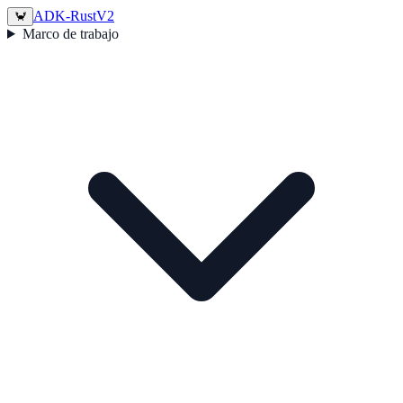
ADK-Rust
V2
🦀
Marco de trabajo