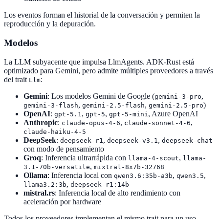
Los eventos forman el historial de la conversación y permiten la
reproducción y la depuración.
Modelos
La LLM subyacente que impulsa LlmAgents. ADK-Rust está
optimizado para Gemini, pero admite múltiples proveedores a través
del trait
:
Llm
Gemini
: Los modelos Gemini de Google (
,
gemini-3-pro
,
,
)
gemini-3-flash
gemini-2.5-flash
gemini-2.5-pro
OpenAI
:
,
,
, Azure OpenAI
gpt-5.1
gpt-5
gpt-5-mini
Anthropic
:
,
,
claude-opus-4-6
claude-sonnet-4-6
claude-haiku-4-5
DeepSeek
:
,
,
deepseek-r1
deepseek-v3.1
deepseek-chat
con modo de pensamiento
Groq
: Inferencia ultrarrápida con
,
llama-4-scout
llama-
,
3.1-70b-versatile
mixtral-8x7b-32768
Ollama
: Inferencia local con
,
,
qwen3.6:35b-a3b
qwen3.5
,
llama3.2:3b
deepseek-r1:14b
mistral.rs
: Inferencia local de alto rendimiento con
aceleración por hardware
Todos los proveedores implementan el mismo trait para un uso