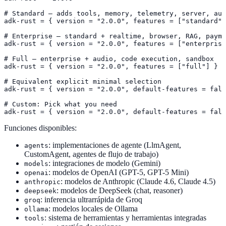
# Standard — adds tools, memory, telemetry, server, aut
adk-rust = { version = "2.0.0", features = ["standard"]
# Enterprise — standard + realtime, browser, RAG, payme
adk-rust = { version = "2.0.0", features = ["enterprise
# Full — enterprise + audio, code execution, sandbox

adk-rust = { version = "2.0.0", features = ["full"] }

# Equivalent explicit minimal selection

adk-rust = { version = "2.0.0", default-features = fals
# Custom: Pick what you need

adk-rust = { version = "2.0.0", default-features = fals
Funciones disponibles:
: implementaciones de agente (LlmAgent,
agents
CustomAgent, agentes de flujo de trabajo)
: integraciones de modelo (Gemini)
models
: modelos de OpenAI (GPT-5, GPT-5 Mini)
openai
: modelos de Anthropic (Claude 4.6, Claude 4.5)
anthropic
: modelos de DeepSeek (chat, reasoner)
deepseek
: inferencia ultrarrápida de Groq
groq
: modelos locales de Ollama
ollama
: sistema de herramientas y herramientas integradas
tools