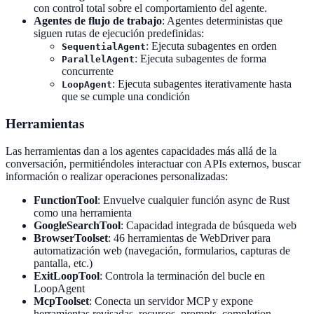
con control total sobre el comportamiento del agente.
Agentes de flujo de trabajo
: Agentes deterministas que
siguen rutas de ejecución predefinidas:
: Ejecuta subagentes en orden
SequentialAgent
: Ejecuta subagentes de forma
ParallelAgent
concurrente
: Ejecuta subagentes iterativamente hasta
LoopAgent
que se cumple una condición
Herramientas
Las herramientas dan a los agentes capacidades más allá de la
conversación, permitiéndoles interactuar con APIs externos, buscar
información o realizar operaciones personalizadas:
FunctionTool
: Envuelve cualquier función async de Rust
como una herramienta
GoogleSearchTool
: Capacidad integrada de búsqueda web
BrowserToolset
: 46 herramientas de WebDriver para
automatización web (navegación, formularios, capturas de
pantalla, etc.)
ExitLoopTool
: Controla la terminación del bucle en
LoopAgent
McpToolset
: Conecta un servidor MCP y expone
herramientas revisadas, recursos, prompts, completion,