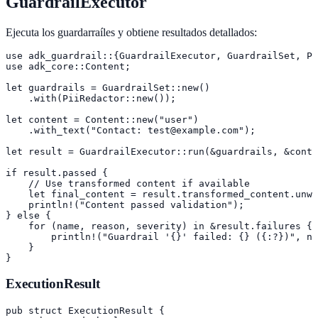
GuardrailExecutor
Ejecuta los guardarraíles y obtiene resultados detallados:
use adk_guardrail::{GuardrailExecutor, GuardrailSet, Pi
use adk_core::Content;

let guardrails = GuardrailSet::new()

    .with(PiiRedactor::new());

let content = Content::new("user")

    .with_text("Contact: test@example.com");

let result = GuardrailExecutor::run(&guardrails, &conte
if result.passed {

    // Use transformed content if available

    let final_content = result.transformed_content.unwr
    println!("Content passed validation");

} else {

    for (name, reason, severity) in &result.failures {

        println!("Guardrail '{}' failed: {} ({:?})", na
    }

}
ExecutionResult
pub struct ExecutionResult {
