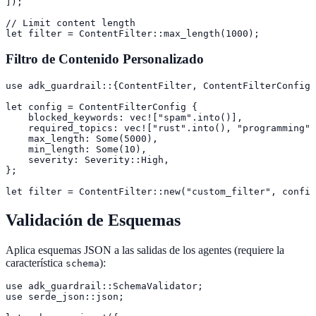
]);

// Limit content length

let filter = ContentFilter::max_length(1000);
Filtro de Contenido Personalizado
use adk_guardrail::{ContentFilter, ContentFilterConfig,
let config = ContentFilterConfig {

    blocked_keywords: vec!["spam".into()],

    required_topics: vec!["rust".into(), "programming".
    max_length: Some(5000),

    min_length: Some(10),

    severity: Severity::High,

};

let filter = ContentFilter::new("custom_filter", config
Validación de Esquemas
Aplica esquemas JSON a las salidas de los agentes (requiere la
característica
):
schema
use adk_guardrail::SchemaValidator;

use serde_json::json;
