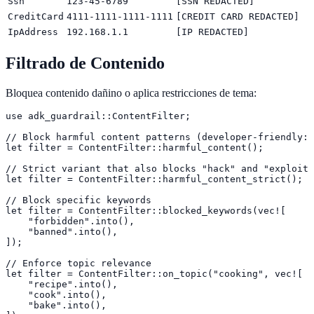
Ssn
123-45-6789
[SSN REDACTED]
CreditCard
4111-1111-1111-1111
[CREDIT CARD REDACTED]
IpAddress
192.168.1.1
[IP REDACTED]
Filtrado de Contenido
Bloquea contenido dañino o aplica restricciones de tema:
use adk_guardrail::ContentFilter;

// Block harmful content patterns (developer-friendly: 
let filter = ContentFilter::harmful_content();

// Strict variant that also blocks "hack" and "exploit"

let filter = ContentFilter::harmful_content_strict();

// Block specific keywords

let filter = ContentFilter::blocked_keywords(vec![

    "forbidden".into(),

    "banned".into(),

]);

// Enforce topic relevance

let filter = ContentFilter::on_topic("cooking", vec![

    "recipe".into(),

    "cook".into(),

    "bake".into(),
