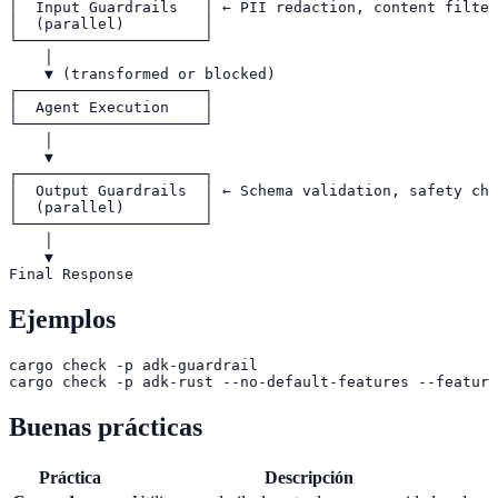
│  Input Guardrails   │ ← PII redaction, content filter
│  (parallel)         │

└─────────────────────┘

    │

    ▼ (transformed or blocked)

┌─────────────────────┐

│  Agent Execution    │

└─────────────────────┘

    │

    ▼

┌─────────────────────┐

│  Output Guardrails  │ ← Schema validation, safety che
│  (parallel)         │

└─────────────────────┘

    │

    ▼

Final Response
Ejemplos
cargo check -p adk-guardrail

cargo check -p adk-rust --no-default-features --feature
Buenas prácticas
Práctica
Descripción