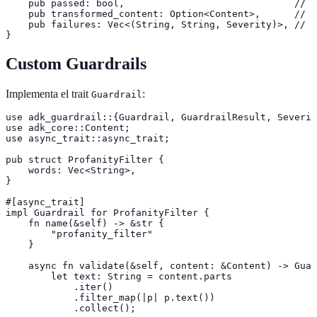
    pub passed: bool,                              // O
    pub transformed_content: Option<Content>,      // M
    pub failures: Vec<(String, String, Severity)>, // (
}
Custom Guardrails
Implementa el trait
:
Guardrail
use adk_guardrail::{Guardrail, GuardrailResult, Severit
use adk_core::Content;

use async_trait::async_trait;

pub struct ProfanityFilter {

    words: Vec<String>,

}

#[async_trait]

impl Guardrail for ProfanityFilter {

    fn name(&self) -> &str {

        "profanity_filter"

    }

    async fn validate(&self, content: &Content) -> Guar
        let text: String = content.parts

            .iter()

            .filter_map(|p| p.text())

            .collect();
