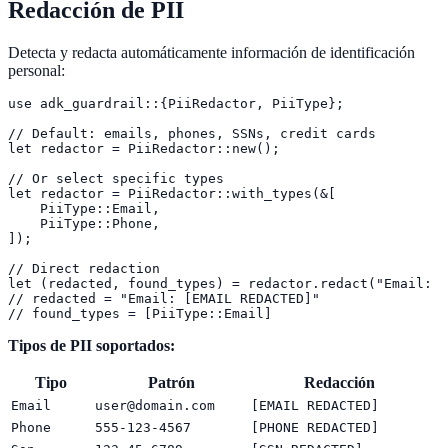
Redacción de PII
Detecta y redacta automáticamente información de identificación
personal:
use adk_guardrail::{PiiRedactor, PiiType};

// Default: emails, phones, SSNs, credit cards

let redactor = PiiRedactor::new();

// Or select specific types

let redactor = PiiRedactor::with_types(&[

    PiiType::Email,

    PiiType::Phone,

]);

// Direct redaction

let (redacted, found_types) = redactor.redact("Email: t
// redacted = "Email: [EMAIL REDACTED]"

// found_types = [PiiType::Email]
Tipos de PII soportados:
Tipo
Patrón
Redacción
Email
user@domain.com
[EMAIL REDACTED]
Phone
555-123-4567
[PHONE REDACTED]