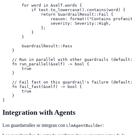
        for word in &self.words {

            if text.to_lowercase().contains(word) {

                return GuardrailResult::Fail {

                    reason: format!("Contains profanity
                    severity: Severity::High,

                };

            }

        }

        GuardrailResult::Pass

    }

    // Run in parallel with other guardrails (default: 
    fn run_parallel(&self) -> bool {

        true

    }

    // Fail fast on this guardrail's failure (default: 
    fn fail_fast(&self) -> bool {

        true

    }

}
Integration with Agents
Los guardarraíles se integran con
:
LlmAgentBuilder