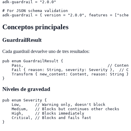
adk-guardrail = "2.0.0"

# For JSON schema validation

adk-guardrail = { version = "2.0.0", features = ["schem
Conceptos principales
GuardrailResult
Cada guardrail devuelve uno de tres resultados:
pub enum GuardrailResult {

    Pass,                                    // Content
    Fail { reason: String, severity: Severity },  // Co
    Transform { new_content: Content, reason: String },
}
Niveles de gravedad
pub enum Severity {

    Low,      // Warning only, doesn't block

    Medium,   // Blocks but continues other checks

    High,     // Blocks immediately

    Critical, // Blocks and fails fast

}