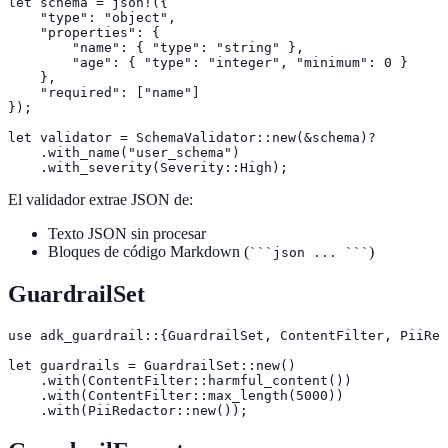
let schema = json!({

    "type": "object",

    "properties": {

        "name": { "type": "string" },

        "age": { "type": "integer", "minimum": 0 }

    },

    "required": ["name"]

});

let validator = SchemaValidator::new(&schema)?

    .with_name("user_schema")

    .with_severity(Severity::High);
El validador extrae JSON de:
Texto JSON sin procesar
Bloques de código Markdown (
)
```json ... ```
GuardrailSet
use adk_guardrail::{GuardrailSet, ContentFilter, PiiRed
let guardrails = GuardrailSet::new()

    .with(ContentFilter::harmful_content())

    .with(ContentFilter::max_length(5000))

    .with(PiiRedactor::new());