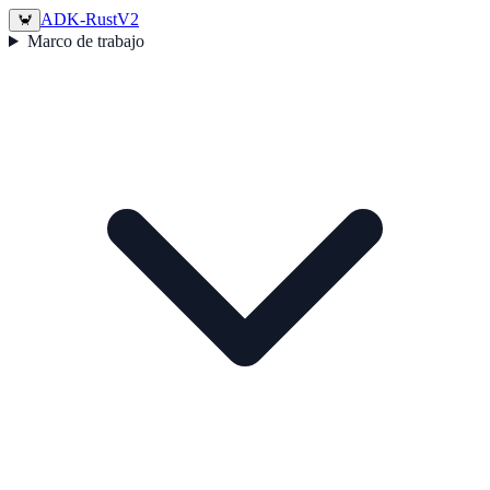
ADK-Rust
V2
🦀
Marco de trabajo