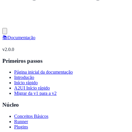
📚
Documentação
v
2.0.0
Primeiros passos
Página inicial da documentação
Introdução
Início rápido
A2UI Início rápido
Migrar da v1 para a v2
Núcleo
Conceitos Básicos
Runner
Plugins