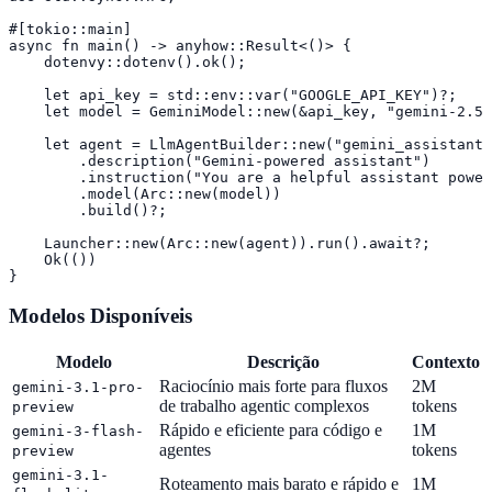
#[tokio::main]

async fn main() -> anyhow::Result<()> {

    dotenvy::dotenv().ok();

    let api_key = std::env::var("GOOGLE_API_KEY")?;

    let model = GeminiModel::new(&api_key, "gemini-2.5-
    let agent = LlmAgentBuilder::new("gemini_assistant"
        .description("Gemini-powered assistant")

        .instruction("You are a helpful assistant power
        .model(Arc::new(model))

        .build()?;

    Launcher::new(Arc::new(agent)).run().await?;

    Ok(())

}
Modelos Disponíveis
Modelo
Descrição
Contexto
Raciocínio mais forte para fluxos
2M
gemini-3.1-pro-
de trabalho agentic complexos
tokens
preview
Rápido e eficiente para código e
1M
gemini-3-flash-
agentes
tokens
preview
gemini-3.1-
Roteamento mais barato e rápido e
1M