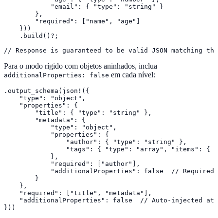
            "email": { "type": "string" }

        },

        "required": ["name", "age"]

    }))

    .build()?;

// Response is guaranteed to be valid JSON matching the
Para o modo rígido com objetos aninhados, inclua
em cada nível:
additionalProperties: false
.output_schema(json!({

    "type": "object",

    "properties": {

        "title": { "type": "string" },

        "metadata": {

            "type": "object",

            "properties": {

                "author": { "type": "string" },

                "tags": { "type": "array", "items": { "
            },

            "required": ["author"],

            "additionalProperties": false  // Required 
        }

    },

    "required": ["title", "metadata"],

    "additionalProperties": false  // Auto-injected at 
}))