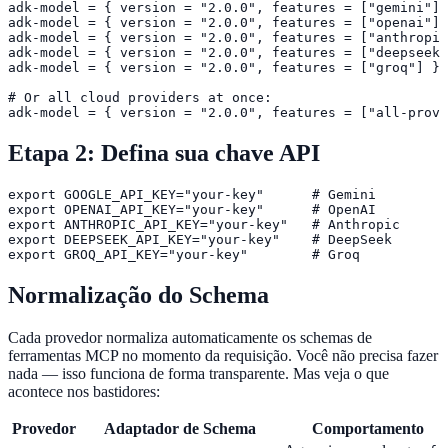
adk-model = { version = "2.0.0", features = ["gemini"] 
adk-model = { version = "2.0.0", features = ["openai"] 
adk-model = { version = "2.0.0", features = ["anthropic
adk-model = { version = "2.0.0", features = ["deepseek"
adk-model = { version = "2.0.0", features = ["groq"] } 
# Or all cloud providers at once:

adk-model = { version = "2.0.0", features = ["all-provi
Etapa 2: Defina sua chave API
export GOOGLE_API_KEY="your-key"      # Gemini

export OPENAI_API_KEY="your-key"      # OpenAI

export ANTHROPIC_API_KEY="your-key"   # Anthropic

export DEEPSEEK_API_KEY="your-key"    # DeepSeek

export GROQ_API_KEY="your-key"        # Groq
Normalização do Schema
Cada provedor normaliza automaticamente os schemas de
ferramentas MCP no momento da requisição. Você não precisa fazer
nada — isso funciona de forma transparente. Mas veja o que
acontece nos bastidores:
Provedor
Adaptador de Schema
Comportamento