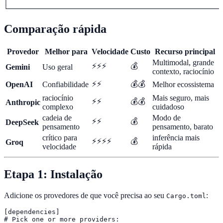
│                                                      
└──────────────────────────────────────────────────────
Comparação rápida
Provedor
Melhor para
Velocidade
Custo
Recurso principal
Multimodal, grande
⚡⚡⚡
💰
Gemini
Uso geral
contexto, raciocínio
⚡⚡
💰💰
OpenAI
Confiabilidade
Melhor ecossistema
raciocínio
Mais seguro, mais
⚡⚡
💰💰
Anthropic
complexo
cuidadoso
cadeia de
Modo de
⚡⚡
💰
DeepSeek
pensamento
pensamento, barato
crítico para
inferência mais
⚡⚡⚡⚡
💰
Groq
velocidade
rápida
Etapa 1: Instalação
Adicione os provedores de que você precisa ao seu
:
Cargo.toml
[dependencies]

# Pick one or more providers:
