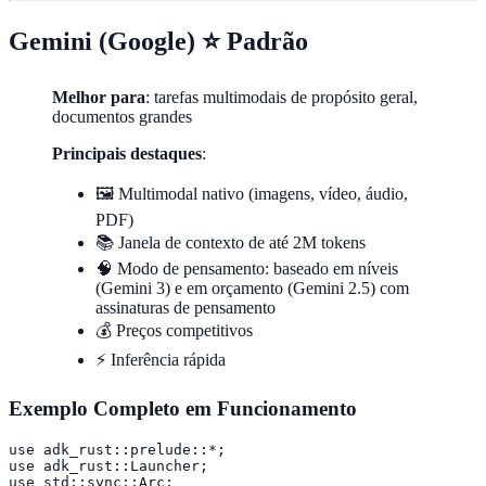
Gemini (Google) ⭐ Padrão
Melhor para
: tarefas multimodais de propósito geral,
documentos grandes
Principais destaques
:
🖼️ Multimodal nativo (imagens, vídeo, áudio,
PDF)
📚 Janela de contexto de até 2M tokens
🧠 Modo de pensamento: baseado em níveis
(Gemini 3) e em orçamento (Gemini 2.5) com
assinaturas de pensamento
💰 Preços competitivos
⚡ Inferência rápida
Exemplo Completo em Funcionamento
use adk_rust::prelude::*;

use adk_rust::Launcher;

use std::sync::Arc;
