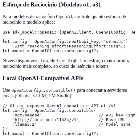
Esforço de Raciocínio (Modelos o1, o3)
Para modelos de raciocínio OpenAI, controle quanto esforço de
raciocínio o modelo aplica:
use adk_model::openai::{OpenAIClient, OpenAIConfig, Rea
let config = OpenAIConfig::new(&api_key, "o3-mini")

    .with_reasoning_effort(ReasoningEffort::High);

let model = OpenAIClient::new(config)?;
Níveis disponíveis:
,
,
. Um esforço maior produz
Low
Medium
High
raciocínio mais completo, ao custo de latência e tokens.
Local OpenAI-Compatível APIs
Use
para conectar a servidores
OpenAIConfig::compatible()
locais (Ollama, vLLM, LM Studio):
// Ollama exposes OpenAI-compatible API at /v1

let config = OpenAIConfig::compatible(

    "not-needed",                      // API key (igno
    "http://localhost:11434/v1",       // Base URL

    "llama3.2"                         // Model name

);

let model = OpenAIClient::new(config)?;