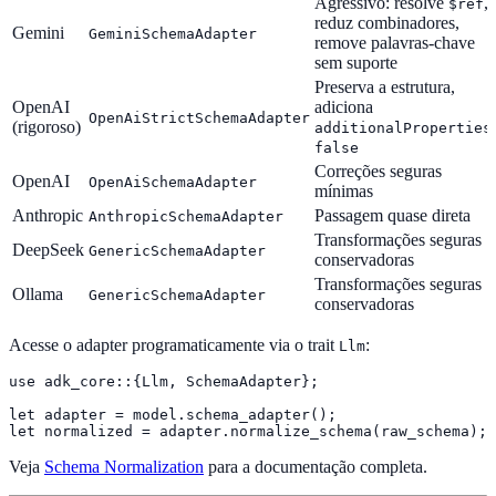
Agressivo: resolve
,
$ref
reduz combinadores,
Gemini
GeminiSchemaAdapter
remove palavras-chave
sem suporte
Preserva a estrutura,
OpenAI
adiciona
OpenAiStrictSchemaAdapter
(rigoroso)
additionalProperties
false
Correções seguras
OpenAI
OpenAiSchemaAdapter
mínimas
Anthropic
Passagem quase direta
AnthropicSchemaAdapter
Transformações seguras
DeepSeek
GenericSchemaAdapter
conservadoras
Transformações seguras
Ollama
GenericSchemaAdapter
conservadoras
Acesse o adapter programaticamente via o trait
:
Llm
use adk_core::{Llm, SchemaAdapter};

let adapter = model.schema_adapter();

let normalized = adapter.normalize_schema(raw_schema);
Veja
Schema Normalization
para a documentação completa.