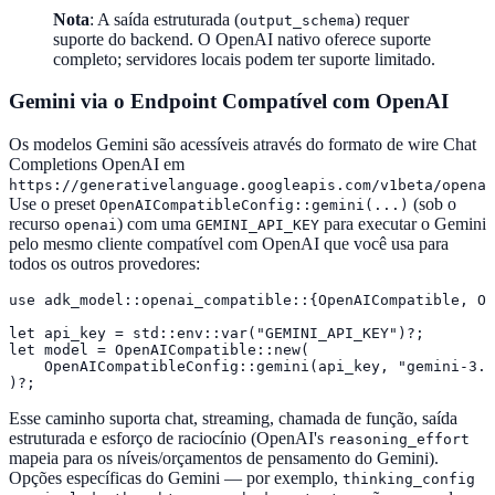
Nota
: A saída estruturada (
) requer
output_schema
suporte do backend. O OpenAI nativo oferece suporte
completo; servidores locais podem ter suporte limitado.
Gemini via o Endpoint Compatível com OpenAI
Os modelos Gemini são acessíveis através do formato de wire Chat
Completions OpenAI em
https://generativelanguage.googleapis.com/v1beta/openai
Use o preset
(sob o
OpenAICompatibleConfig::gemini(...)
recurso
) com uma
para executar o Gemini
openai
GEMINI_API_KEY
pelo mesmo cliente compatível com OpenAI que você usa para
todos os outros provedores:
use adk_model::openai_compatible::{OpenAICompatible, Op
let api_key = std::env::var("GEMINI_API_KEY")?;

let model = OpenAICompatible::new(

    OpenAICompatibleConfig::gemini(api_key, "gemini-3.5
)?;
Esse caminho suporta chat, streaming, chamada de função, saída
estruturada e esforço de raciocínio (OpenAI's
reasoning_effort
mapeia para os níveis/orçamentos de pensamento do Gemini).
Opções específicas do Gemini — por exemplo,
thinking_config