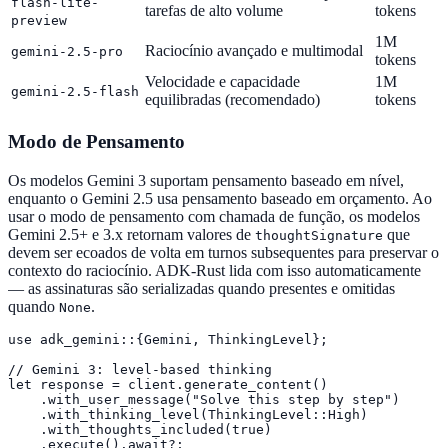
flash-lite-
tarefas de alto volume
tokens
preview
1M
Raciocínio avançado e multimodal
gemini-2.5-pro
tokens
Velocidade e capacidade
1M
gemini-2.5-flash
equilibradas (recomendado)
tokens
Modo de Pensamento
Os modelos Gemini 3 suportam pensamento baseado em nível,
enquanto o Gemini 2.5 usa pensamento baseado em orçamento. Ao
usar o modo de pensamento com chamada de função, os modelos
Gemini 2.5+ e 3.x retornam valores de
que
thoughtSignature
devem ser ecoados de volta em turnos subsequentes para preservar o
contexto do raciocínio. ADK-Rust lida com isso automaticamente
— as assinaturas são serializadas quando presentes e omitidas
quando
.
None
use adk_gemini::{Gemini, ThinkingLevel};

// Gemini 3: level-based thinking

let response = client.generate_content()

    .with_user_message("Solve this step by step")

    .with_thinking_level(ThinkingLevel::High)

    .with_thoughts_included(true)

    .execute().await?;
