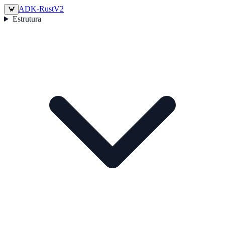
ADK-Rust
V2
🦀
Estrutura